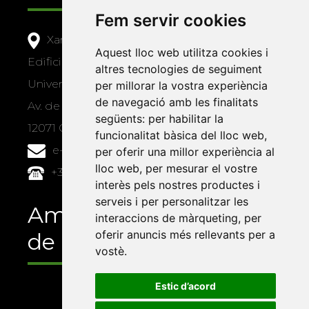
Fem servir cookies
Xarxa Vives d'Universitats
Aquest lloc web utilitza cookies i
Edifici Àgora
altres tecnologies de seguiment
Universitat Jaume I, local 10
per millorar la vostra experiència
de navegació amb les finalitats
Av. de Vicent Sos Baynat, s/n
següents:
per habilitar la
12071 Castelló de la Plana
funcionalitat bàsica del lloc web
,
e-buc@vives.org
per oferir una millor experiència al
lloc web
,
per mesurar el vostre
+34 964 72 89 93
interès pels nostres productes i
serveis i per personalitzar les
Amb el suport
interaccions de màrqueting
,
per
oferir anuncis més rellevants per a
de
vostè
.
Estic d’acord