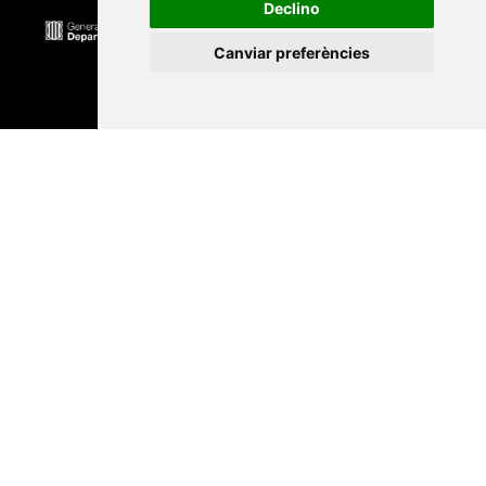
Declino
Canviar preferències
Universitat Abat Oliba CEU
•
Universitat d'Alacant
•
Universitat d'Andorra
•
Universitat Autònoma de
Barcelona
•
Universitat de Barcelona
•
Universitat
CEU Cardenal Herrera
•
Universitat de Girona
•
Universitat de les Illes Balears
•
Universitat
Internacional de Catalunya
•
Universitat Jaume I
•
Universitat de Lleida
•
Universitat Miguel Hernández
d'Elx
•
Universitat Oberta de Catalunya
•
Universitat
de Perpinyà Via Domitia
•
Universitat Politècnica de
Catalunya
•
Universitat Politècnica de València
•
Universitat Pompeu Fabra
•
Universitat Ramon Llull
•
Universitat Rovira i Virgili
•
Universitat de Sàsser
•