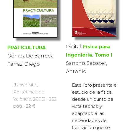
Digital:
Física para
PRATICULTURA
Ingeniería. Tomo I
Gómez De Barreda
Sanchis Sabater,
Ferraz, Diego
Antonio
(Universitat
Este libro presenta el
Politècnica de
estudio de la física,
València, 2005) · 252
desde un punto de
pàg. · 22 €
vista teórico y
adaptado a las
necesidades de
formación que se