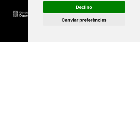
Declino
Canviar preferències
Universitat Abat Oliba CEU
•
Universitat d'Alacant
•
Universitat d'Andorra
•
Universitat Autònoma de
Barcelona
•
Universitat de Barcelona
•
Universitat
CEU Cardenal Herrera
•
Universitat de Girona
•
Universitat de les Illes Balears
•
Universitat
Internacional de Catalunya
•
Universitat Jaume I
•
Universitat de Lleida
•
Universitat Miguel Hernández
d'Elx
•
Universitat Oberta de Catalunya
•
Universitat
de Perpinyà Via Domitia
•
Universitat Politècnica de
Catalunya
•
Universitat Politècnica de València
•
Universitat Pompeu Fabra
•
Universitat Ramon Llull
•