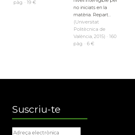
nivell intel·ligible per
pàg. · 19 €
no iniciats en la
matèria. Repart...
(Universitat
Politècnica de
València, 2015) · 160
pàg. · 6 €
Suscriu-te