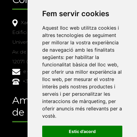
Fem servir cookies
Xarxa Vives d'Universitats
Aquest lloc web utilitza cookies i
Edifici Àgora
altres tecnologies de seguiment
Universitat Jaume I, local 10
per millorar la vostra experiència
de navegació amb les finalitats
Av. de Vicent Sos Baynat, s/n
següents:
per habilitar la
12071 Castelló de la Plana
funcionalitat bàsica del lloc web
,
e-buc@vives.org
per oferir una millor experiència al
lloc web
,
per mesurar el vostre
+34 964 72 89 93
interès pels nostres productes i
serveis i per personalitzar les
Amb el suport
interaccions de màrqueting
,
per
oferir anuncis més rellevants per a
de
vostè
.
Estic d’acord