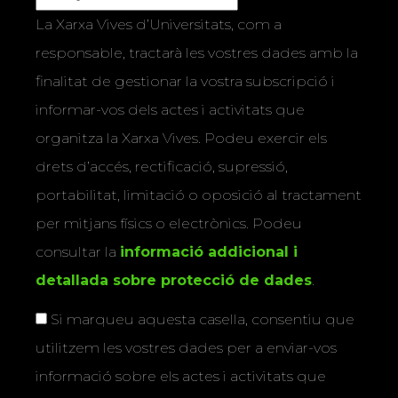
La Xarxa Vives d’Universitats, com a
responsable, tractarà les vostres dades amb la
finalitat de gestionar la vostra subscripció i
informar-vos dels actes i activitats que
organitza la Xarxa Vives. Podeu exercir els
drets d’accés, rectificació, supressió,
portabilitat, limitació o oposició al tractament
per mitjans físics o electrònics. Podeu
consultar la
informació addicional i
detallada sobre protecció de dades
.
Si marqueu aquesta casella, consentiu que
utilitzem les vostres dades per a enviar-vos
informació sobre els actes i activitats que