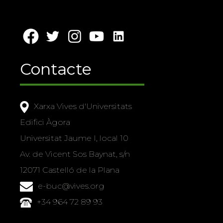
Contacte
Xarxa Vives d'Universitats
Edifici Àgora
Universitat Jaume I, local 10
Av. de Vicent Sos Baynat, s/n
12071 Castelló de la Plana
e-buc@vives.org
+34 964 72 89 93