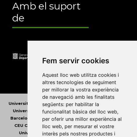
Amb el suport
de
Fem servir cookies
Aquest lloc web utilitza cookies i
altres tecnologies de seguiment
per millorar la vostra experiència
de navegació amb les finalitats
Universitat Abat Oliba CEU
•
Universitat d'Alacant
•
següents:
per habilitar la
Universitat d'Andorra
•
Universitat Autònoma de
funcionalitat bàsica del lloc web
,
Barcelona
•
Universitat de Barcelona
•
Universitat
per oferir una millor experiència al
CEU Cardenal Herrera
•
Universitat de Girona
•
lloc web
,
per mesurar el vostre
Universitat de les Illes Balears
•
Universitat
interès pels nostres productes i