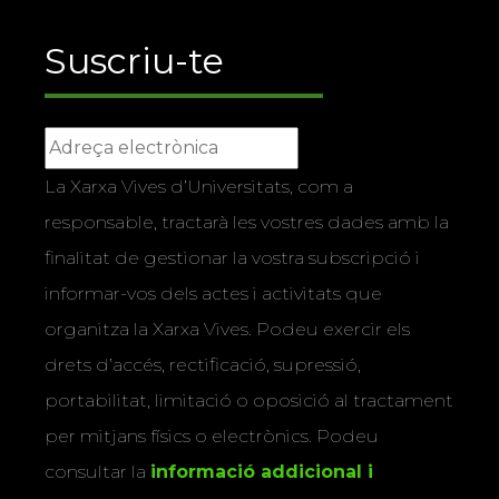
Suscriu-te
La Xarxa Vives d’Universitats, com a
responsable, tractarà les vostres dades amb la
finalitat de gestionar la vostra subscripció i
informar-vos dels actes i activitats que
organitza la Xarxa Vives. Podeu exercir els
drets d’accés, rectificació, supressió,
portabilitat, limitació o oposició al tractament
per mitjans físics o electrònics. Podeu
consultar la
informació addicional i