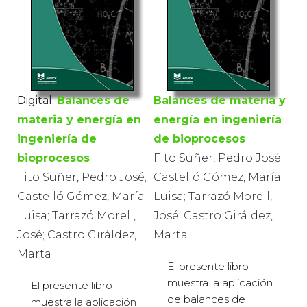
Digital:
Balances de
Balances de materia y
materia y energía en
energía en ingeniería
ingeniería de
de bioprocesos
bioprocesos
Fito Suñer, Pedro José;
Fito Suñer, Pedro José;
Castelló Gómez, María
Castelló Gómez, María
Luisa; Tarrazó Morell,
Luisa; Tarrazó Morell,
José; Castro Giráldez,
José; Castro Giráldez,
Marta
Marta
El presente libro
muestra la aplicación
El presente libro
de balances de
muestra la aplicación