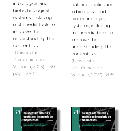
in biological and
balance application
biotechnological
in biological and
systems, including
biotechnological
multimedia tools to
systems, including
improve the
multimedia tools to
understanding. The
improve the
content is s...
understanding. The
(Universitat
content is s...
Politècnica de
(Universitat
València, 2023) · 130
Politècnica de
pàg. · 26 €
València, 2023) · 8 €