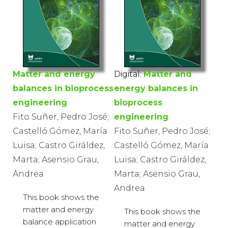
Matter and energy
Digital:
Matter and
balances in bioprocess
energy balances in
engineering
bioprocess
Fito Suñer, Pedro José;
engineering
Castelló Gómez, María
Fito Suñer, Pedro José;
Luisa; Castro Giráldez,
Castelló Gómez, María
Marta; Asensio Grau,
Luisa; Castro Giráldez,
Andrea
Marta; Asensio Grau,
Andrea
This book shows the
matter and energy
This book shows the
balance application
matter and energy