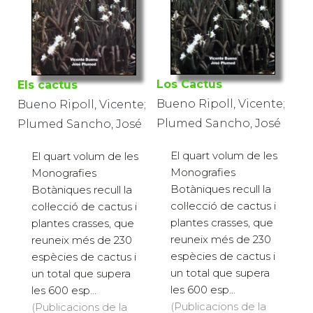
Los Cactus
Els cactus
Bueno Ripoll, Vicente;
Bueno Ripoll, Vicente;
Plumed Sancho, José
Plumed Sancho, José
El quart volum de les
El quart volum de les
Monografies
Monografies
Botàniques recull la
Botàniques recull la
col·lecció de cactus i
col·lecció de cactus i
plantes crasses, que
plantes crasses, que
reuneix més de 230
reuneix més de 230
espècies de cactus i
espècies de cactus i
un total que supera
un total que supera
les 600 esp...
les 600 esp...
(Publicacions de la
(Publicacions de la