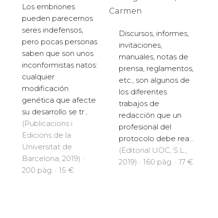
Los embriones
Carmen
pueden parecernos
seres indefensos,
Discursos, informes,
pero pocas personas
invitaciones,
saben que son unos
manuales, notas de
inconformistas natos:
prensa, reglamentos,
cualquier
etc., son algunos de
modificación
los diferentes
genética que afecte
trabajos de
su desarrollo se tr...
redacción que un
(Publicacions i
profesional del
Edicions de la
protocolo debe rea...
Universitat de
(Editorial UOC, S.L.,
Barcelona, 2019) ·
2019) · 160 pàg. · 17 €
200 pàg. · 15 €