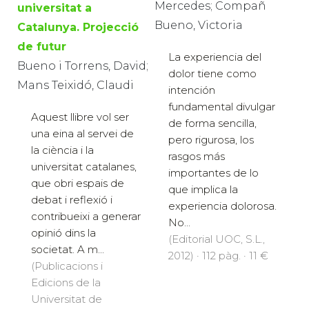
Mercedes; Compañ
universitat a
Bueno, Victoria
Catalunya. Projecció
de futur
La experiencia del
Bueno i Torrens, David;
dolor tiene como
Mans Teixidó, Claudi
intención
fundamental divulgar
Aquest llibre vol ser
de forma sencilla,
una eina al servei de
pero rigurosa, los
la ciència i la
rasgos más
universitat catalanes,
importantes de lo
que obri espais de
que implica la
debat i reflexió i
experiencia dolorosa.
contribueixi a generar
No...
opinió dins la
(Editorial UOC, S.L.,
societat. A m...
2012) · 112 pàg. · 11 €
(Publicacions i
Edicions de la
Universitat de