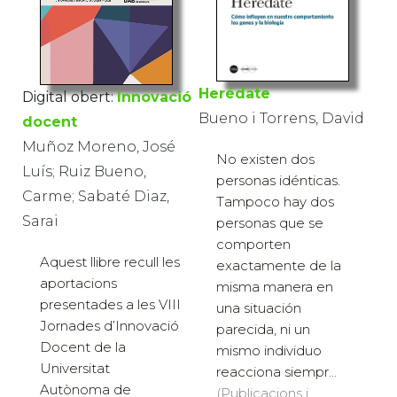
Herédate
Digital obert:
Innovació
Bueno i Torrens, David
docent
Muñoz Moreno, José
No existen dos
Luís; Ruiz Bueno,
personas idénticas.
Carme; Sabaté Diaz,
Tampoco hay dos
Sarai
personas que se
comporten
Aquest llibre recull les
exactamente de la
aportacions
misma manera en
presentades a les VIII
una situación
Jornades d’Innovació
parecida, ni un
Docent de la
mismo individuo
Universitat
reacciona siempr...
Autònoma de
(Publicacions i