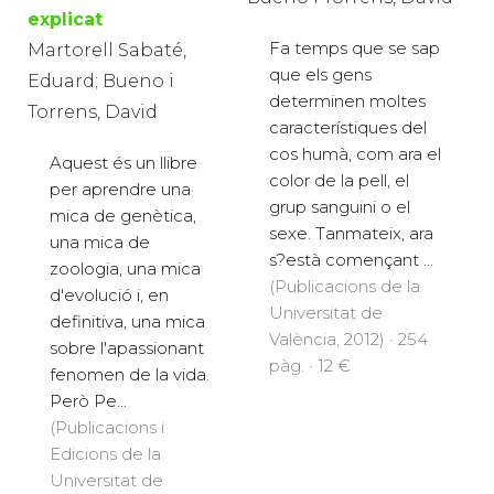
explicat
Fa temps que se sap
Martorell Sabaté,
que els gens
Eduard; Bueno i
determinen moltes
Torrens, David
característiques del
cos humà, com ara el
Aquest és un llibre
color de la pell, el
per aprendre una
grup sanguini o el
mica de genètica,
sexe. Tanmateix, ara
una mica de
s?està començant ...
zoologia, una mica
(Publicacions de la
d'evolució i, en
Universitat de
definitiva, una mica
València, 2012) · 254
sobre l'apassionant
pàg. · 12 €
fenomen de la vida.
Però Pe...
(Publicacions i
Edicions de la
Universitat de