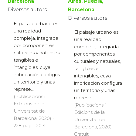
Barcelona
Aires, Puebla,
Diversos autors
Barcelona
Diversos autors
El paisaje urbano es
una realidad
El paisaje urbano es
compleja, integrada
una realidad
por componentes
compleja, integrada
culturales y naturales,
por componentes
tangibles e
culturales y naturales,
intangibles, cuya
tangibles e
imbricación configura
intangibles, cuya
un territorio y unas
imbricación configura
represe...
un territorio y unas
(Publicacions i
represe...
Edicions de la
(Publicacions i
Universitat de
Edicions de la
Barcelona, 2020) ·
Universitat de
228 pàg. · 20 €
Barcelona, 2020) ·
Gratuït