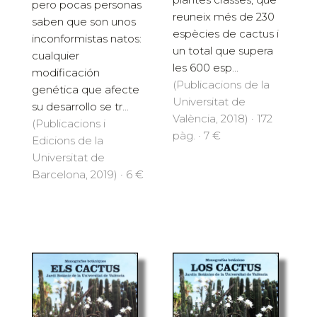
pero pocas personas
reuneix més de 230
saben que son unos
espècies de cactus i
inconformistas natos:
un total que supera
cualquier
les 600 esp...
modificación
(Publicacions de la
genética que afecte
Universitat de
su desarrollo se tr...
València, 2018) · 172
(Publicacions i
pàg. · 7 €
Edicions de la
Universitat de
Barcelona, 2019) · 6 €