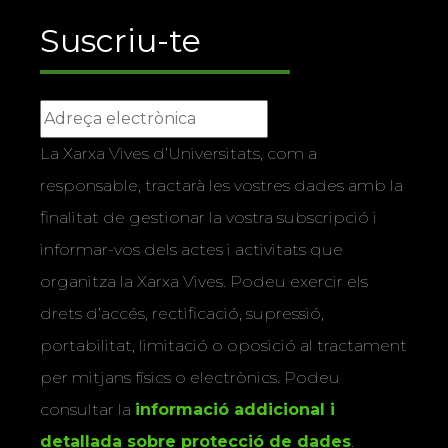
Suscriu-te
La Xarxa Vives d’Universitats, com a
responsable, tractarà les vostres dades amb la
finalitat de gestionar la vostra subscripció i
informar-vos dels actes i activitats que
organitza la Xarxa Vives. Podeu exercir els
drets d’accés, rectificació, supressió,
portabilitat, limitació o oposició al tractament
per mitjans físics o electrònics. Podeu
consultar la
informació addicional i
detallada sobre protecció de dades
.