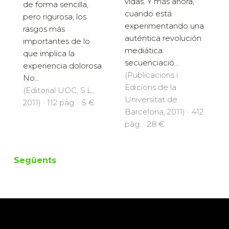
vidas. Y más ahora,
de forma sencilla,
cuando está
pero rigurosa, los
experimentando una
rasgos más
auténtica revolución
importantes de lo
mediática:
que implica la
secuenciació...
experiencia dolorosa.
(Publicacions i
No...
Edicions de la
(Editorial UOC, S.L.,
Universitat de
2011) · 112 pàg. · 5 €
Barcelona, 2011) · 412
pàg. · 28 €
Següents