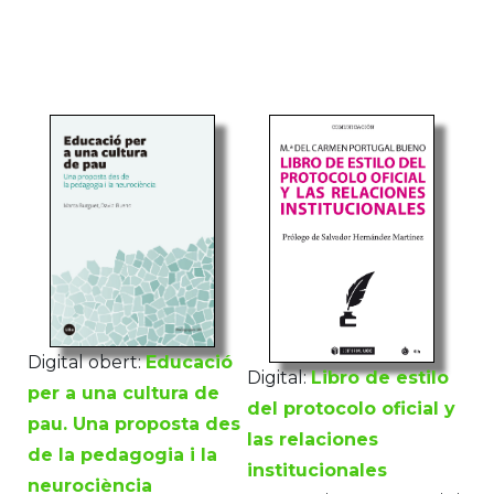
Digital obert:
Educació
Digital:
Libro de estilo
per a una cultura de
del protocolo oficial y
pau. Una proposta des
las relaciones
de la pedagogia i la
institucionales
neurociència