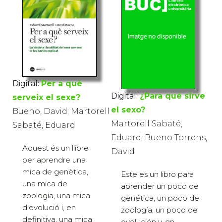
Digital:
Per a què
Digital:
¿Para qué sirve
serveix el sexe?
el sexo?
Bueno, David; Martorell
Martorell Sabaté,
Sabaté, Eduard
Eduard; Bueno Torrens,
Aquest és un llibre
David
per aprendre una
mica de genètica,
Este es un libro para
una mica de
aprender un poco de
zoologia, una mica
genética, un poco de
d'evolució i, en
zoología, un poco de
definitiva, una mica
evolución y, en