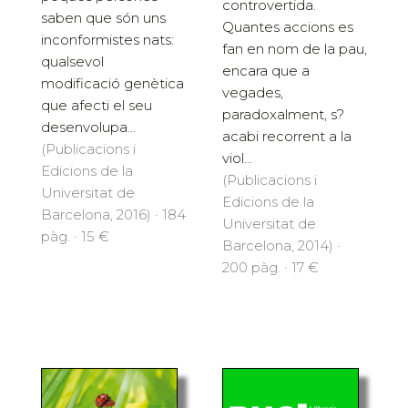
controvertida.
saben que són uns
Quantes accions es
inconformistes nats:
fan en nom de la pau,
qualsevol
encara que a
modificació genètica
vegades,
que afecti el seu
paradoxalment, s?
desenvolupa...
acabi recorrent a la
(Publicacions i
viol...
Edicions de la
(Publicacions i
Universitat de
Edicions de la
Barcelona, 2016) · 184
Universitat de
pàg. · 15 €
Barcelona, 2014) ·
200 pàg. · 17 €