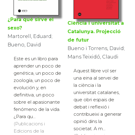
¿Para qué sirve el
Ciència i universitat a
sexo?
Catalunya. Projecció
Martorell, Eduard;
de futur
Bueno, David
Bueno i Torrens, David;
Mans Teixidó, Claudi
Este es un libro para
aprender un poco de
Aquest llibre vol ser
genética, un poco de
una eina al servei de
zoología, un poco de
la ciència i la
evolución y, en
universitat catalanes,
definitiva, un poco
que obri espais de
sobre el apasionante
debat i reflexió i
fenómeno de la vida.
contribueixi a generar
¿Para qu...
opinió dins la
(Publicacions i
societat. A m...
Edicions de la