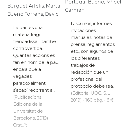
Portugal Bueno, Mª del
Burguet Arfelis, Marta;
Carmen
Bueno Torrens, David
Discursos, informes,
La pau és una
invitaciones,
matèria fràgil,
manuales, notas de
trencadissa, i també
prensa, reglamentos,
controvertida.
etc., son algunos de
Quantes accions es
los diferentes
fan en nom de la pau,
trabajos de
encara que a
redacción que un
vegades,
profesional del
paradoxalment,
protocolo debe rea...
s’acabi recorrent a...
(Editorial UOC, S.L.,
(Publicacions i
2019) · 160 pàg. · 6 €
Edicions de la
Universitat de
Barcelona, 2019) ·
Gratuït