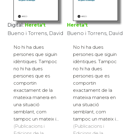
Digital:
Hereta't
Hereta't
Bueno i Torrens, David
Bueno i Torrens, David
No hi ha dues
No hi ha dues
persones que siguin
persones que siguin
idèntiques. Tampoc
idèntiques. Tampoc
no hi ha dues
no hi ha dues
persones que es
persones que es
comportin
comportin
exactament de la
exactament de la
mateixa manera en
mateixa manera en
una situació
una situació
semblant, com
semblant, com
tampoc un mateix i...
tampoc un mateix i...
(Publicacions i
(Publicacions i
Edicions de la
Edicions de la