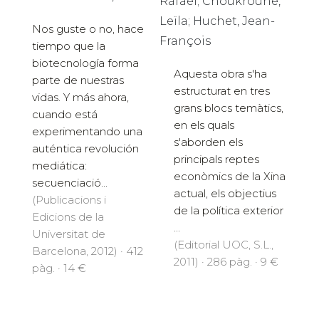
Rafael; Choukroune,
Leïla; Huchet, Jean-
Nos guste o no, hace
François
tiempo que la
biotecnología forma
Aquesta obra s'ha
parte de nuestras
estructurat en tres
vidas. Y más ahora,
grans blocs temàtics,
cuando está
en els quals
experimentando una
s'aborden els
auténtica revolución
principals reptes
mediática:
econòmics de la Xina
secuenciació...
actual, els objectius
(Publicacions i
de la política exterior
Edicions de la
...
Universitat de
(Editorial UOC, S.L.,
Barcelona, 2012) · 412
2011) · 286 pàg. · 9 €
pàg. · 14 €