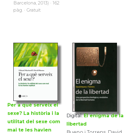
Barcelona, 2013) · 162
pàg. · Gratuït
Per a què serveix el
sexe? La història i la
Digital:
El enigma de la
utilitat del sexe com
libertad
mai te les havien
Bueno i Torrens, David