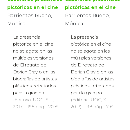
pictóricas en el cine
pictóricas en el cine
Barrientos-Bueno,
Barrientos-Bueno,
Mónica
Mónica
La presencia
La presencia
pictórica en el cine
pictórica en el cine
no se agota en las
no se agota en las
múltiples versiones
múltiples versiones
de El retrato de
de El retrato de
Dorian Gray o en las
Dorian Gray o en las
biografías de artistas
biografías de artistas
plásticos, retratados
plásticos, retratados
para la gran pa...
para la gran pa...
(Editorial UOC, S.L.,
(Editorial UOC, S.L.,
2017) · 198 pàg. · 20 €
2017) · 198 pàg. · 7 €