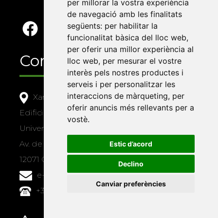
per millorar la vostra experiència
de navegació amb les finalitats
següents:
per habilitar la
funcionalitat bàsica del lloc web
,
per oferir una millor experiència al
Contacte
lloc web
,
per mesurar el vostre
interès pels nostres productes i
serveis i per personalitzar les
interaccions de màrqueting
,
per
Xarxa Vives d'Universitats
oferir anuncis més rellevants per a
Edifici Àgora
vostè
.
Universitat Jaume I, local 10
Av. de Vicent Sos Baynat, s/n
Estic d’acord
12071 Castelló de la Plana
Declino
e-buc@vives.org
Canviar preferències
+34 964 72 89 93