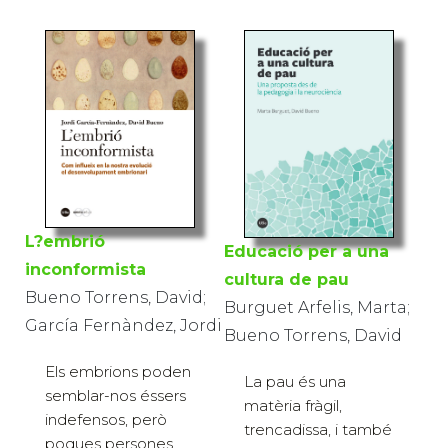
L?embrió
Educació per a una
inconformista
cultura de pau
Bueno Torrens, David;
Burguet Arfelis, Marta;
García Fernàndez, Jordi
Bueno Torrens, David
Els embrions poden
La pau és una
semblar-nos éssers
matèria fràgil,
indefensos, però
trencadissa, i també
poques persones