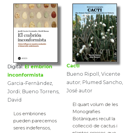
Cacti
Digital:
El embrión
Bueno Ripoll, Vicente
inconformista
autor; Plumed Sancho,
Garcia-Fernàndez,
José autor
Jordi; Bueno Torrens,
David
El quart volum de les
Monografies
Los embriones
Botàniques recull la
pueden parecernos
col·lecció de cactus i
seres indefensos,
plantes crasses, que