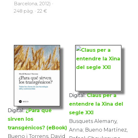
Barcelona, 2012) ·
248 pàg. · 22 €
Digital:
Claus per a
entendre la Xina del
Digital:
¿Para qué
segle XXI
sirven los
Busquets Alemany,
transgénicos? (eBook)
Anna; Bueno Martínez,
Bueno i Torrens, David