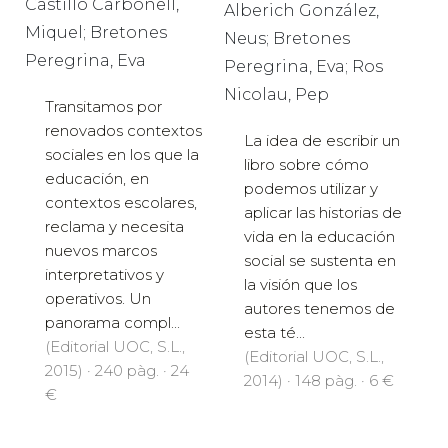
Castillo Carbonell,
Alberich González,
Miquel; Bretones
Neus; Bretones
Peregrina, Eva
Peregrina, Eva; Ros
Nicolau, Pep
Transitamos por
renovados contextos
La idea de escribir un
sociales en los que la
libro sobre cómo
educación, en
podemos utilizar y
contextos escolares,
aplicar las historias de
reclama y necesita
vida en la educación
nuevos marcos
social se sustenta en
interpretativos y
la visión que los
operativos. Un
autores tenemos de
panorama compl...
esta té...
(Editorial UOC, S.L.,
(Editorial UOC, S.L.,
2015) · 240 pàg. · 24
2014) · 148 pàg. · 6 €
€