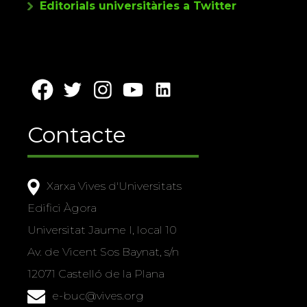
Editorials universitàries a Twitter
Contacte
Xarxa Vives d'Universitats
Edifici Àgora
Universitat Jaume I, local 10
Av. de Vicent Sos Baynat, s/n
12071 Castelló de la Plana
e-buc@vives.org