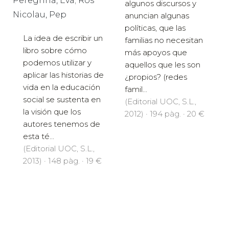
Peregrina, Eva; Ros
algunos discursos y
Nicolau, Pep
anuncian algunas
políticas, que las
La idea de escribir un
familias no necesitan
libro sobre cómo
más apoyos que
podemos utilizar y
aquellos que les son
aplicar las historias de
¿propios? (redes
vida en la educación
famil...
social se sustenta en
(Editorial UOC, S.L.,
la visión que los
2012) · 194 pàg. · 20 €
autores tenemos de
esta té...
(Editorial UOC, S.L.,
2013) · 148 pàg. · 19 €