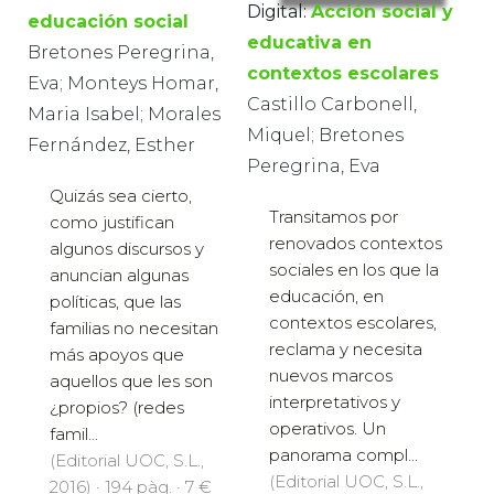
Digital:
Acción social y
educación social
educativa en
Bretones Peregrina,
contextos escolares
Eva; Monteys Homar,
Castillo Carbonell,
Maria Isabel; Morales
Miquel; Bretones
Fernández, Esther
Peregrina, Eva
Quizás sea cierto,
Transitamos por
como justifican
renovados contextos
algunos discursos y
sociales en los que la
anuncian algunas
educación, en
políticas, que las
contextos escolares,
familias no necesitan
reclama y necesita
más apoyos que
nuevos marcos
aquellos que les son
interpretativos y
¿propios? (redes
operativos. Un
famil...
panorama compl...
(Editorial UOC, S.L.,
(Editorial UOC, S.L.,
2016) · 194 pàg. · 7 €