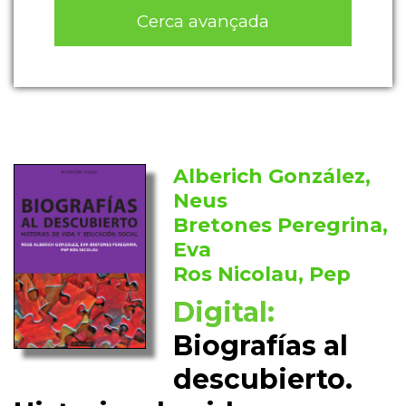
Cerca avançada
Alberich González,
Neus
Bretones Peregrina,
Eva
Ros Nicolau, Pep
Digital:
Biografías al
descubierto.