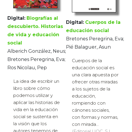
Digital:
Biografías al
Digital:
Cuerpos de la
descubierto. Historias
educación social
de vida y educación
Bretones Peregrina, Eva;
social
Pié Balaguer, Asun
Alberich González, Neus;
Bretones Peregrina, Eva;
Cuerpos de la
educación social es
Ros Nicolau, Pep
una clara apuesta por
La idea de escribir un
ofrecer otras miradas
libro sobre cómo
a los sujetos de la
podemos utilizar y
educación,
aplicar las historias de
rompiendo con
vida en la educación
cánones sociales,
social se sustenta en
con formas y normas,
la visión que los
con mirada...
autores tenemos de
(Editorial UOC, S.L.,