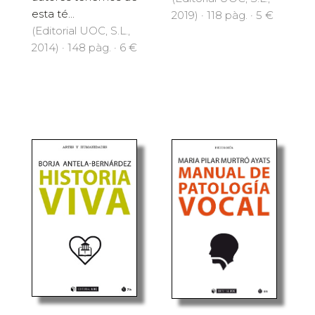
esta té...
2019) · 118 pàg. · 5 €
(Editorial UOC, S.L.,
2014) · 148 pàg. · 6 €