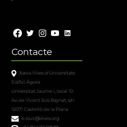
Contacte
Xarxa Vives d'Universitats
Edifici Àgora
Universitat Jaume I, local 10
Av. de Vicent Sos Baynat, s/n
12071 Castelló de la Plana
e-buc@vives.org