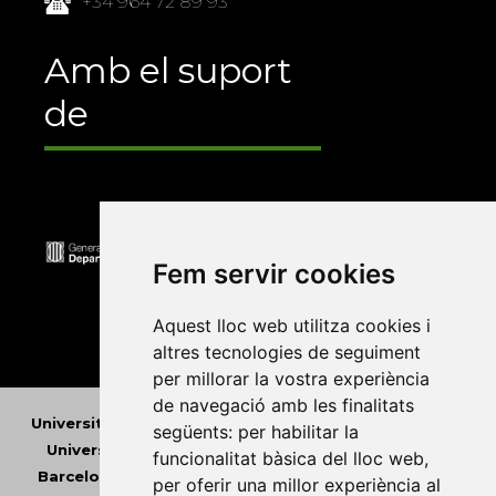
+34 964 72 89 93
Amb el suport
de
Fem servir cookies
Aquest lloc web utilitza cookies i
altres tecnologies de seguiment
per millorar la vostra experiència
de navegació amb les finalitats
Universitat Abat Oliba CEU
•
Universitat d'Alacant
•
següents:
per habilitar la
Universitat d'Andorra
•
Universitat Autònoma de
funcionalitat bàsica del lloc web
,
Barcelona
•
Universitat de Barcelona
•
Universitat
per oferir una millor experiència al