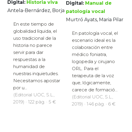
Digital:
Historia viva
Digital:
Manual de
Antela-Bernárdez, Borja
patología vocal
Murtró Ayats, Maria Pilar
En este tiempo de
globalidad líquida, el
En patología vocal, el
uso tradicional de la
escenario ideal es la
historia no parece
colaboración entre
servir para dar
médico foniatra,
respuestas a la
logopeda y cirujano
humanidad de
ORL. Para el
nuestras inquietudes.
terapeuta de la voz
Necesitamos apostar
que, lógicamente,
por u...
carece de formació...
(Editorial UOC, S.L.,
(Editorial UOC, S.L.,
2019) · 122 pàg. · 5 €
2019) · 146 pàg. · 6 €