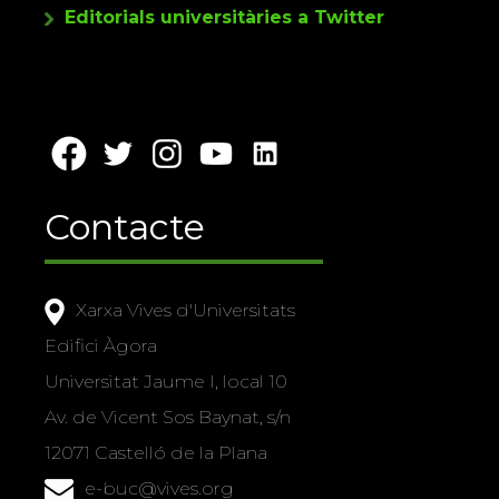
Editorials universitàries a Twitter
Contacte
Xarxa Vives d'Universitats
Edifici Àgora
Universitat Jaume I, local 10
Av. de Vicent Sos Baynat, s/n
12071 Castelló de la Plana
e-buc@vives.org