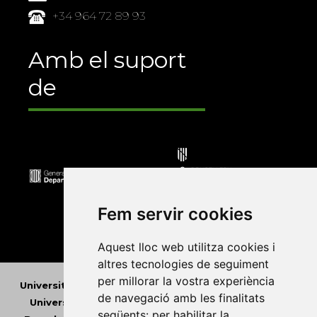
+34 964 72 89 93
Amb el suport
de
Fem servir cookies
Aquest lloc web utilitza cookies i
altres tecnologies de seguiment
per millorar la vostra experiència
Universitat Abat Oliba CEU
•
Universitat d'Alacant
•
de navegació amb les finalitats
Universitat d'Andorra
•
Universitat Autònoma de
següents:
per habilitar la