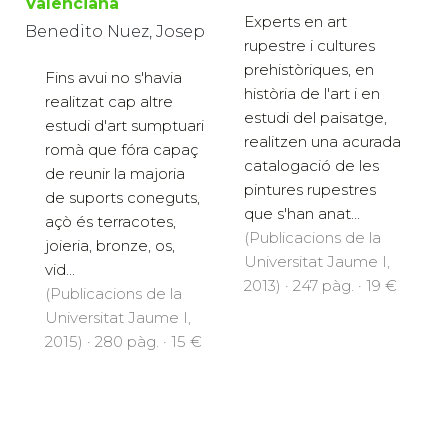
Valenciana
Experts en art
Benedito Nuez, Josep
rupestre i cultures
prehistòriques, en
Fins avui no s'havia
història de l'art i en
realitzat cap altre
estudi del paisatge,
estudi d'art sumptuari
realitzen una acurada
romà que fóra capaç
catalogació de les
de reunir la majoria
pintures rupestres
de suports coneguts,
que s'han anat...
açò és terracotes,
(Publicacions de la
joieria, bronze, os,
Universitat Jaume I,
vid...
2013) · 247 pàg. · 19 €
(Publicacions de la
Universitat Jaume I,
2015) · 280 pàg. · 15 €