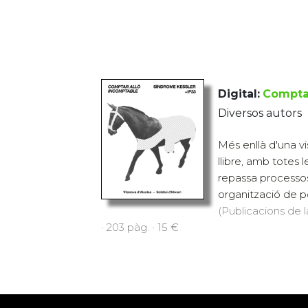
Digital:
Comptar
Diversos autors
Més enllà d'una vi
llibre, amb totes l
repassa processo
organització de pod
(Publicacions de l
· 203 pàg. · 15 €