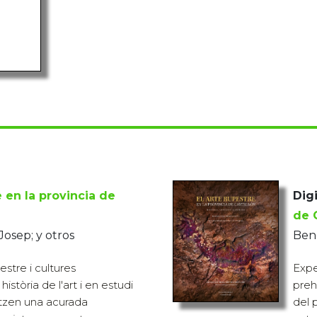
e en la provincia de
Digi
de 
osep; y otros
Bene
estre i cultures
Expe
història de l'art i en estudi
prehi
litzen una acurada
del 