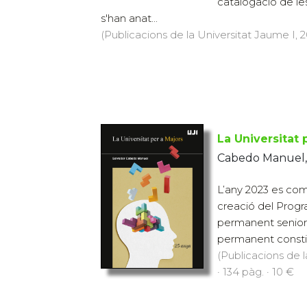
catalogació de le
s'han anat...
(Publicacions de la Universitat Jaume I, 2
La Universitat 
Cabedo Manuel,
L’any 2023 es com
creació del Progr
permanent senior 
permanent constit
(Publicacions de l
· 134 pàg. · 10 €