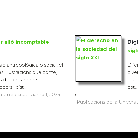
 allò incomptable
Digi
sigl
sió antropològica o social, el
Dife
es il·lustracions que conté,
dive
s d’agençaments,
d'act
ers i dist...
estu
a Universitat Jaume I, 2024)
s...
(Publicacions de la Universit