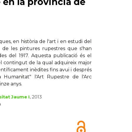
e en la provincia de
ues, en història de l'art i en estudi del
ó de les pintures rupestres que s'han
des del 1917. Aquesta publicació és el
, el contingut de la qual adquireix major
ientíficament inèdites fins avui i després
 Humanitat" l'Art Rupestre de l'Arc
inze anys.
sitat Jaume I
, 2013
à