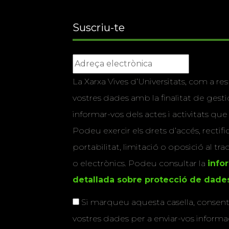
Suscriu-te
La Xarxa Vives d’Universitats, com a res
vostres dades amb la finalitat de gestio
informar-vos dels actes i activitats que
Podeu exercir els drets d’accés, rectifi
portabilitat, limitació o oposició al tr
o electrònics. Podeu consultar la
info
detallada sobre protecció de dade
Si marqueu aquesta casella, consenti
vostres dades per a enviar-vos informac