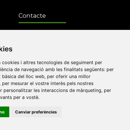
Contacte
Xarxa Vives d'Universitats
Edifici Àgora
kies
Universitat Jaume I, local 10
es a
a cookies i altres tecnologies de seguiment per
Av. de Vicent Sos Baynat, s/n
riència de navegació amb les finalitats següents:
per
12071 Castelló de la Plana
at bàsica del lloc web
,
per oferir una millor
e-buc@vives.org
,
per mesurar el vostre interès pels nostres
er personalitzar les interaccions de màrqueting
,
per
+34 964 72 89 93
evants per a vostè
.
Amb el suport
ino
Canviar preferències
de