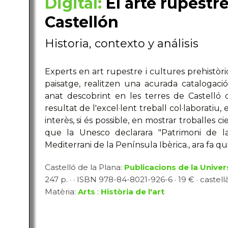
Digital:
El arte rupestr
Castellón
Historia, contexto y análisis
Experts en art rupestre i cultures prehistòriq
paisatge, realitzen una acurada catalogaci
anat descobrint en les terres de Castelló 
resultat de l'excel·lent treball col·laboratiu
interès, si és possible, en mostrar troballes c
que la Unesco declarara "Patrimoni de la
Mediterrani de la Península Ibèrica., ara fa qu
Castelló de la Plana:
Publicacions de la Univer
247 p. · · ISBN 978-84-8021-926-6 · 19 € · castell
Matèria:
Arts
:
Història de l'art