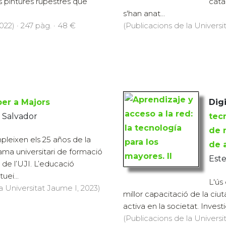
s pintures rupestres que
cata
s'han anat...
022) · 247 pàg. · 48 €
(Publicacions de la Universit
per a Majors
Digi
 Salvador
tec
de 
pleixen els 25 años de la
de 
ama universitari de formació
Este
de l’UJI. L’educació
uei...
L'ús
a Universitat Jaume I, 2023)
millor capacitació de la ciutad
activa en la societat. Investi
(Publicacions de la Universit