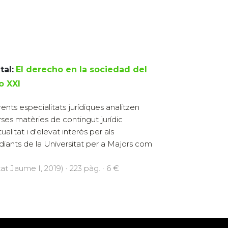
tal:
El derecho en la sociedad del
o XXI
rents especialitats jurídiques analitzen
rses matèries de contingut jurídic
ualitat i d'elevat interès per als
diants de la Universitat per a Majors com
at Jaume I, 2019) · 223 pàg. · 6 €