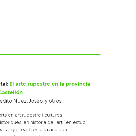
tal:
El arte rupestre en la provincia
Castellón
dito Nuez, Josep; y otros
rts en art rupestre i cultures
stòriques, en història de l'art i en estudi
paisatge, realitzen una acurada