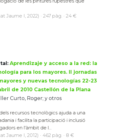
logació de les pintures rupestres que
at Jaume I, 2022) · 247 pàg. · 24 €
tal:
Aprendizaje y acceso a la red: la
nología para los mayores. II jornadas
mayores y nuevas tecnologías 22-23
abril de 2010 Castellón de la Plana
ller Curto, Roger; y otros
 dels recursos tecnològics ajuda a una
ania i facilita la participació i inclusió
gadors en l'àmbit de l...
at Jaume I, 2012) · 462 pàg. · 8 €