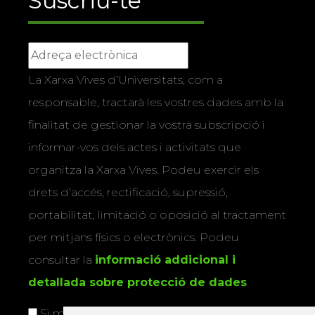
Suscriu-te
La Xarxa Vives d’Universitats, com a
responsable, tractarà les vostres dades amb la
finalitat de gestionar la vostra subscripció i
informar-vos dels actes i activitats que
organitza la Xarxa Vives. Podeu exercir els
drets d’accés, rectificació, supressió,
portabilitat, limitació o oposició al tractament
per mitjans físics o electrònics. Podeu
consultar la
informació addicional i
detallada sobre protecció de dades
.
Si marqueu aquesta casella, consentiu que