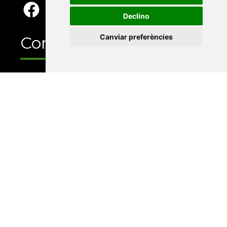
Declino
Canviar preferències
Contacte
Xarxa Vives d'Universitats
Edifici Àgora
Universitat Jaume I, local 10
Av. de Vicent Sos Baynat, s/n
12071 Castelló de la Plana
e-buc@vives.org
+34 964 72 89 93
Amb el suport