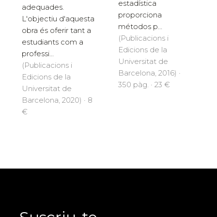
estadística
adequades.
proporciona
L'objectiu d'aquesta
métodos p...
obra és oferir tant a
(Publicacions i
estudiants com a
Edicions de la
professi...
Universitat de
(Publicacions i
Barcelona, 2016) ·
Edicions de la
350 pàg. · 23 €
Universitat de
Barcelona, 2020) · 8
€