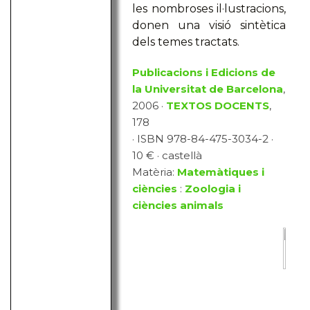
les nombroses il·lustracions,
donen una visió sintètica
dels temes tractats.
Publicacions i Edicions de
la Universitat de Barcelona
,
2006 ·
TEXTOS DOCENTS
,
178
· ISBN 978-84-475-3034-2 ·
10 € · castellà
Matèria:
Matemàtiques i
ciències
:
Zoologia i
ciències animals