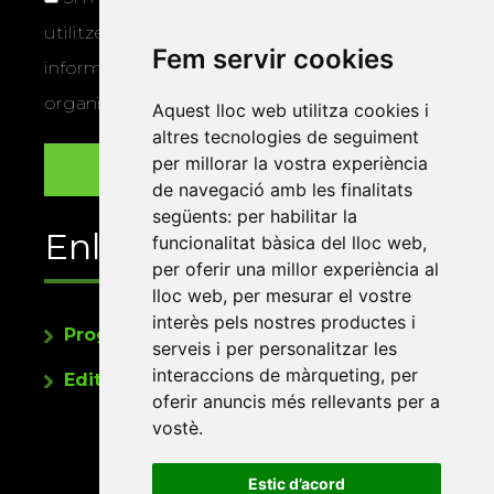
utilitzem les vostres dades per a enviar-vos
Fem servir cookies
informació sobre els actes i activitats que
organitza la Xarxa Vives.
Aquest lloc web utilitza cookies i
altres tecnologies de seguiment
per millorar la vostra experiència
de navegació amb les finalitats
següents:
per habilitar la
Enllaços
funcionalitat bàsica del lloc web
,
per oferir una millor experiència al
lloc web
,
per mesurar el vostre
interès pels nostres productes i
Programa de publicacions
serveis i per personalitzar les
interaccions de màrqueting
,
per
Editorials universitàries a Twitter
oferir anuncis més rellevants per a
vostè
.
Estic d’acord