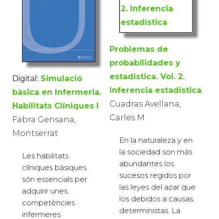
Problemas de
probabilidades y
estadística. Vol. 2.
Digital:
Simulació
Inferencia estadística
bàsica en Infermeria.
Cuadras Avellana,
Habilitats Clíniques I
Carles M.
Fabra Gensana,
Montserrat
En la naturaleza y en
la sociedad son más
Les habilitats
abundantes los
clíniques bàsiques
sucesos regidos por
són essencials per
las leyes del azar que
adquirir unes
los debidos a causas
competències
deterministas. La
infermeres