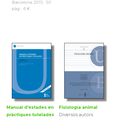
Barcelona, 2011) · 50
pàg. · 6 €
Manual d'estades en
Fisiología animal
pràctiques tutelades
Diversos autors