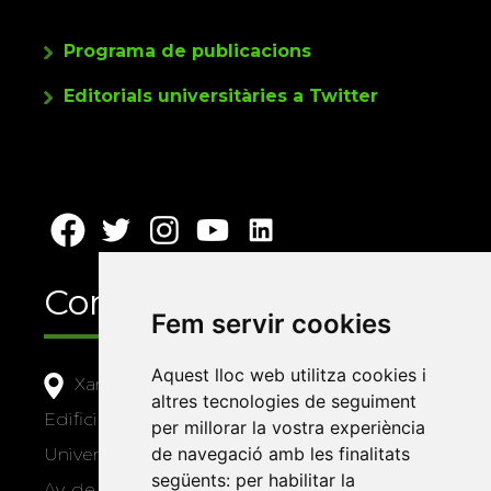
Programa de publicacions
Editorials universitàries a Twitter
Contacte
Fem servir cookies
Aquest lloc web utilitza cookies i
Xarxa Vives d'Universitats
altres tecnologies de seguiment
Edifici Àgora
per millorar la vostra experiència
de navegació amb les finalitats
Universitat Jaume I, local 10
següents:
per habilitar la
Av. de Vicent Sos Baynat, s/n