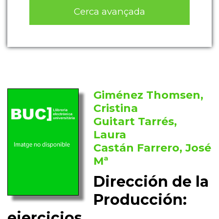
Cerca avançada
Giménez Thomsen,
Cristina
Guitart Tarrés,
Laura
Castán Farrero, José
Mª
Dirección de la
Producción:
ejercicios