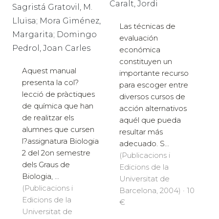
Caralt, Jordi
Sagristá Gratovil, M.
Lluïsa; Mora Giménez,
Las técnicas de
Margarita; Domingo
evaluación
Pedrol, Joan Carles
económica
constituyen un
Aquest manual
importante recurso
presenta la col?
para escoger entre
lecció de pràctiques
diversos cursos de
de química que han
acción alternativos
de realitzar els
aquél que pueda
alumnes que cursen
resultar más
l?assignatura Biologia
adecuado. S...
2 del 2on semestre
(Publicacions i
dels Graus de
Edicions de la
Biologia, ...
Universitat de
(Publicacions i
Barcelona, 2004) · 10
Edicions de la
€
Universitat de