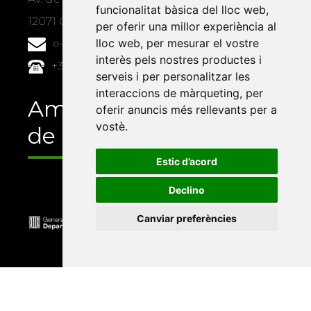
funcionalitat bàsica del lloc web
,
12071 Castelló de la Plana
per oferir una millor experiència al
lloc web
,
per mesurar el vostre
e-buc@vives.org
interès pels nostres productes i
+34 964 72 89 93
serveis i per personalitzar les
interaccions de màrqueting
,
per
Amb el suport
oferir anuncis més rellevants per a
vostè
.
de
Estic d’acord
Declino
Canviar preferències