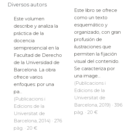
Diversos autors
Este libro se ofrece
como un texto
Este volumen
esquemático y
describe y analiza la
organizado, con gran
práctica de la
profusión de
docencia
ilustraciones que
semipresencial en la
permiten la fijación
Facultad de Derecho
visual del contenido.
de la Universidad de
Se caracteriza por
Barcelona. La obra
una image...
ofrece varios
(Publicacions i
enfoques: por una
Edicions de la
pa...
Universitat de
(Publicacions i
Barcelona, 2019) · 396
Edicions de la
pàg. · 20 €
Universitat de
Barcelona, 2014) · 276
pàg. · 20 €