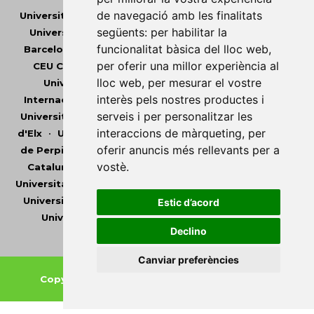
de navegació amb les finalitats
Universitat Abat Oliba CEU
•
Universitat d'Alacant
•
següents:
per habilitar la
Universitat d'Andorra
•
Universitat Autònoma de
funcionalitat bàsica del lloc web
,
Barcelona
•
Universitat de Barcelona
•
Universitat
per oferir una millor experiència al
CEU Cardenal Herrera
•
Universitat de Girona
•
lloc web
,
per mesurar el vostre
Universitat de les Illes Balears
•
Universitat
interès pels nostres productes i
Internacional de Catalunya
•
Universitat Jaume I
•
serveis i per personalitzar les
Universitat de Lleida
•
Universitat Miguel Hernández
interaccions de màrqueting
,
per
d'Elx
•
Universitat Oberta de Catalunya
•
Universitat
oferir anuncis més rellevants per a
de Perpinyà Via Domitia
•
Universitat Politècnica de
vostè
.
Catalunya
•
Universitat Politècnica de València
•
Universitat Pompeu Fabra
•
Universitat Ramon Llull
•
Universitat Rovira i Virgili
•
Universitat de Sàsser
•
Estic d’acord
Universitat de València
•
Universitat de Vic -
Declino
Universitat Central de Catalunya
Canviar preferències
Copyright © 2026
-
Xarxa Vives d'Universitats