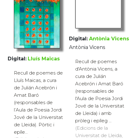
Digital:
Antònia Vicens
Antònia Vicens
Digital:
Lluís Maicas
Recull de poemes
d'Antònia Vicens, a
Recull de poemes de
cura de Julián
Lluís Maicas, a cura
Acebrón i Amat Baró
de Julián Acebrón i
(responsables de
Amat Baró
l'Aula de Poesia Jordi
(responsables de
Jové de la Universitat
l’Aula de Poesia Jordi
de Lleida) i amb
Jové de la Universitat
pròleg i epíleg ...
de Lleida). Pòrtic i
(Edicions de la
epíle...
Universitat de Lleida,