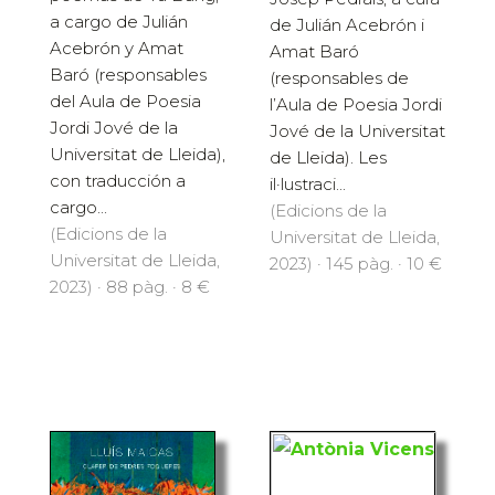
a cargo de Julián
de Julián Acebrón i
Acebrón y Amat
Amat Baró
Baró (responsables
(responsables de
del Aula de Poesia
l’Aula de Poesia Jordi
Jordi Jové de la
Jové de la Universitat
Universitat de Lleida),
de Lleida). Les
con traducción a
il·lustraci...
cargo...
(Edicions de la
(Edicions de la
Universitat de Lleida,
Universitat de Lleida,
2023) · 145 pàg. · 10 €
2023) · 88 pàg. · 8 €