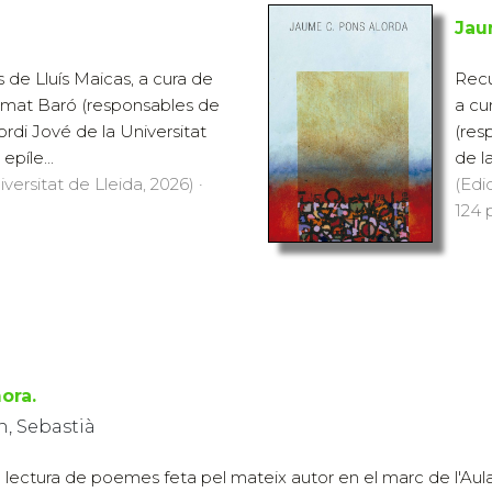
Jau
de Lluís Maicas, a cura de
Recu
Amat Baró (responsables de
a cu
ordi Jové de la Universitat
(res
epíle...
de la
versitat de Lleida, 2026) ·
(Edi
124 
ora.
, Sebastià
la lectura de poemes feta pel mateix autor en el marc de l'Aul