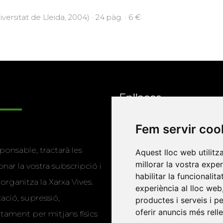
iversitat de Lleida, 2004) · 24 pàg. · 6 €
Enllaços
Fem servir coo
Programa de
ponsable, tractarà les
Aquest lloc web utilitz
publicacions
millorar la vostra expe
nar la vostra subscripció i
Editorials universitàri
habilitar la funcionalit
 organitza la Xarxa Vives.
experiència al lloc web
Twitter
cació, supressió,
productes i serveis i p
oferir anuncis més rell
actament per mitjans físics