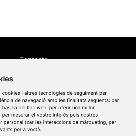
Contacte
kies
Xarxa Vives d'Universitats
Edifici Àgora
a cookies i altres tecnologies de seguiment per
Universitat Jaume I, local 10
riència de navegació amb les finalitats següents:
per
es a
at bàsica del lloc web
,
per oferir una millor
Av. de Vicent Sos Baynat, s/n
,
per mesurar el vostre interès pels nostres
12071 Castelló de la Plana
er personalitzar les interaccions de màrqueting
,
per
e-buc@vives.org
evants per a vostè
.