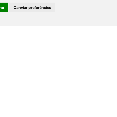
+34 964 72 89 93
ino
Canviar preferències
Amb el suport
de
•
Universitat de Barcelona
•
Universitat CEU Cardenal
itat Jaume I
•
Universitat de Lleida
•
Universitat Miguel