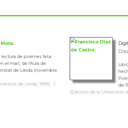
 Mora.
Digit
Díaz
la lectura de poemes feta
en el marc de l'Aula de
Libr
ersitat de Lleida (novembre
hech
Poes
versitat de Lleida, 1999) · 1
de 1
(Edicions de la Universitat de