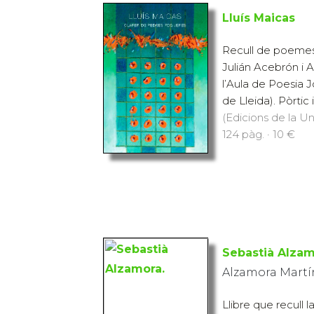
Lluís Maicas
Recull de poemes 
Julián Acebrón i 
l’Aula de Poesia J
de Lleida). Pòrtic i 
(Edicions de la Uni
124 pàg. · 10 €
Sebastià Alzam
Alzamora Martín
Llibre que recull 