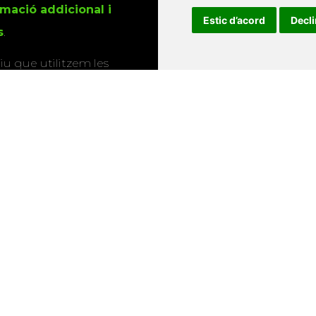
rmació addicional i
Estic d’acord
Decl
s
.
u que utilitzem les
ió sobre els actes i
Universitat d'Andorra
•
Universitat Autònoma de Barcelona
es Balears
•
Universitat Internacional de Catalunya
•
Univers