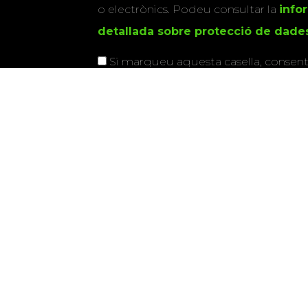
o electrònics. Podeu consultar la
info
detallada sobre protecció de dade
Si marqueu aquesta casella, consenti
vostres dades per a enviar-vos informac
activitats que organitza la Xarxa Vives.
Universitat Abat Oliba CEU
•
Universitat d'Alacant
•
Herrera
•
Universitat de Girona
•
Universitat de les Ill