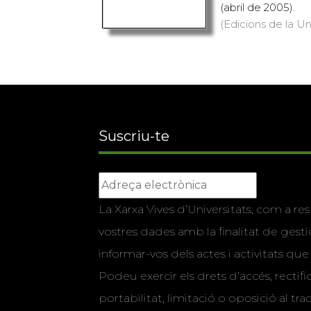
(abril de 2005).
(Edicions de la Un
Suscriu-te
La Xarxa Vives d’Universitats, com a res
vostres dades amb la finalitat de gestio
informar-vos dels actes i activitats que
Podeu exercir els drets d’accés, rectifi
portabilitat, limitació o oposició al tr