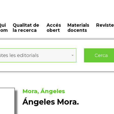
Qui
Qualitat de
Accés
Materials
Reviste
som
la recerca
obert
docents
Cerca
tes les editorials
Mora, Ángeles
Ángeles Mora.