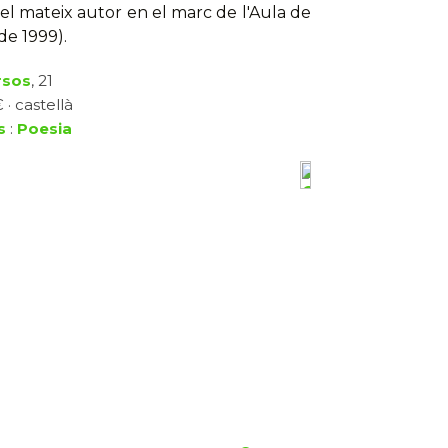
el mateix autor en el marc de l'Aula de
de 1999).
rsos
, 21
 · castellà
s
:
Poesia