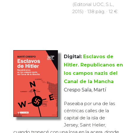
(Editorial UOC, S.L.,
2015) · 138 pàg. · 12 €
Digital:
Esclavos de
Hitler. Republicanos en
los campos nazis del
Canal de la Mancha
Crespo Sala, Martí
Paseaba por una de las
céntricas calles de la
capital de la isla de
Jersey, Saint Helier,
cuando tropecé con una losa en la acera, donde