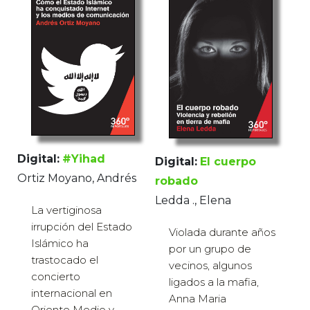
Digital:
#Yihad
Digital:
El cuerpo
Ortiz Moyano, Andrés
robado
Ledda ., Elena
La vertiginosa
irrupción del Estado
Violada durante años
Islámico ha
por un grupo de
trastocado el
vecinos, algunos
concierto
ligados a la mafia,
internacional en
Anna Maria
Oriente Medio y