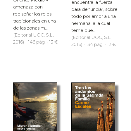
encuentra la fuerza
amenaza con
para denunciar, sobre
rediseñar los roles
todo por amor a una
tradicionales en una
hermana, a la cual
de las zonas m...
teme que...
(Editorial UOC, S.L.,
(Editorial UOC, S.L.,
2016) · 146 pàg. · 13 €
2016) · 134 pàg. · 12 €