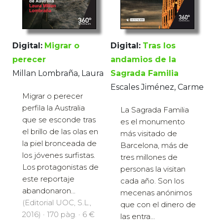
Digital:
Tras los
Digital:
Migrar o
andamios de la
perecer
Sagrada Familia
Millan Lombraña, Laura
Escales Jiménez, Carme
Migrar o perecer
perfila la Australia
La Sagrada Familia
que se esconde tras
es el monumento
el brillo de las olas en
más visitado de
la piel bronceada de
Barcelona, más de
los jóvenes surfistas.
tres millones de
Los protagonistas de
personas la visitan
este reportaje
cada año. Son los
abandonaron...
mecenas anónimos
(Editorial UOC, S.L.,
que con el dinero de
2016) · 170 pàg. · 6 €
las entra...