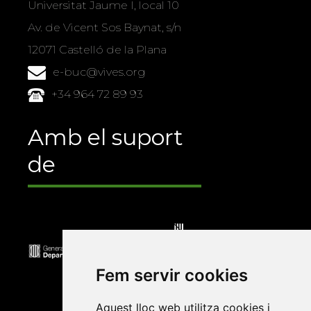
Universitat Jaume I, local 10
Av. de Vicent Sos Baynat, s/n
12071 Castelló de la Plana
e-buc@vives.org
+34 964 72 89 93
Amb el suport
de
Fem servir cookies
Aquest lloc web utilitza cookies i