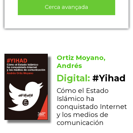
Cerca avançada
Ortiz Moyano,
Andrés
Digital:
#Yihad
Cómo el Estado
Islámico ha
conquistado Internet
y los medios de
comunicación