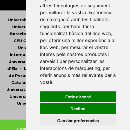
altres tecnologies de seguiment
per millorar la vostra experiència
de navegació amb les finalitats
Universitat Abat Oliba CEU
•
Universitat d'Alacant
•
següents:
per habilitar la
Universitat d'Andorra
•
Universitat Autònoma de
funcionalitat bàsica del lloc web
,
Barcelona
•
Universitat de Barcelona
•
Universitat
per oferir una millor experiència al
CEU Cardenal Herrera
•
Universitat de Girona
•
lloc web
,
per mesurar el vostre
Universitat de les Illes Balears
•
Universitat
interès pels nostres productes i
Internacional de Catalunya
•
Universitat Jaume I
•
serveis i per personalitzar les
Universitat de Lleida
•
Universitat Miguel Hernández
interaccions de màrqueting
,
per
d'Elx
•
Universitat Oberta de Catalunya
•
Universitat
oferir anuncis més rellevants per a
de Perpinyà Via Domitia
•
Universitat Politècnica de
vostè
.
Catalunya
•
Universitat Politècnica de València
•
Universitat Pompeu Fabra
•
Universitat Ramon Llull
•
Universitat Rovira i Virgili
•
Universitat de Sàsser
•
Estic d’acord
Universitat de València
•
Universitat de Vic -
Declino
Universitat Central de Catalunya
Canviar preferències
Copyright © 2026
-
Xarxa Vives d'Universitats