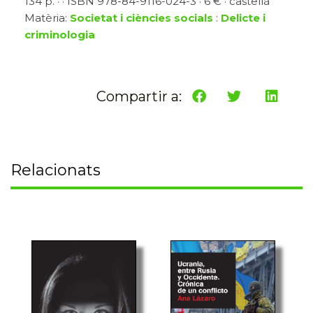
134 p. · · ISBN 978-84-9116-024-3 · 6 € · castellà
Matèria:
Societat i ciències socials
:
Delicte i
criminologia
Compartir a:
Relacionats