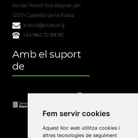
Av. de Vicent Sos Baynat, s/n
12071 Castelló de la Plana
e-buc@vives.org
+34 964 72 89 93
Amb el suport
de
Fem servir cookies
Aquest lloc web utilitza cookies i
altres tecnologies de seguiment