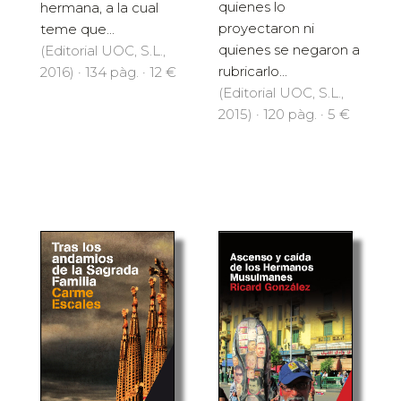
quienes lo
hermana, a la cual
proyectaron ni
teme que...
quienes se negaron a
(Editorial UOC, S.L.,
rubricarlo...
2016) · 134 pàg. · 12 €
(Editorial UOC, S.L.,
2015) · 120 pàg. · 5 €