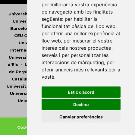
per millorar la vostra experiència
de navegació amb les finalitats
Universitat Abat Oliba CEU
•
Universitat d'Alacant
•
següents:
per habilitar la
Universitat d'Andorra
•
Universitat Autònoma de
funcionalitat bàsica del lloc web
,
Barcelona
•
Universitat de Barcelona
•
Universitat
per oferir una millor experiència al
CEU Cardenal Herrera
•
Universitat de Girona
•
lloc web
,
per mesurar el vostre
Universitat de les Illes Balears
•
Universitat
interès pels nostres productes i
Internacional de Catalunya
•
Universitat Jaume I
•
serveis i per personalitzar les
Universitat de Lleida
•
Universitat Miguel Hernández
interaccions de màrqueting
,
per
d'Elx
•
Universitat Oberta de Catalunya
•
Universitat
oferir anuncis més rellevants per a
de Perpinyà Via Domitia
•
Universitat Politècnica de
vostè
.
Catalunya
•
Universitat Politècnica de València
•
Universitat Pompeu Fabra
•
Universitat Ramon Llull
•
Estic d’acord
Universitat Rovira i Virgili
•
Universitat de Sàsser
•
Universitat de València
•
Universitat de Vic -
Declino
Universitat Central de Catalunya
Canviar preferències
Copyright © 2026
-
Xarxa Vives d'Universitats