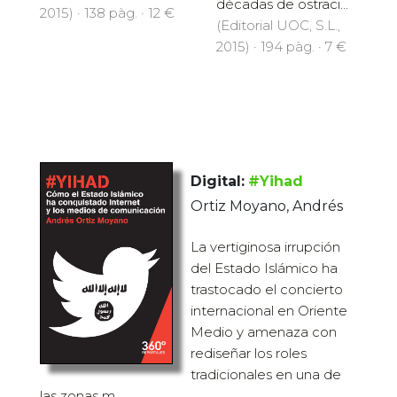
décadas de ostraci...
2015) · 138 pàg. · 12 €
(Editorial UOC, S.L.,
2015) · 194 pàg. · 7 €
Digital:
#Yihad
Ortiz Moyano, Andrés
La vertiginosa irrupción
del Estado Islámico ha
trastocado el concierto
internacional en Oriente
Medio y amenaza con
rediseñar los roles
tradicionales en una de
las zonas m...