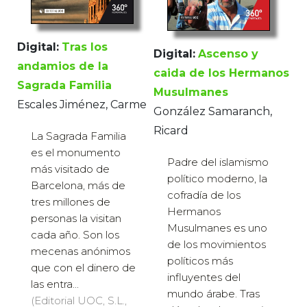
Digital:
Tras los
Digital:
Ascenso y
andamios de la
caida de los Hermanos
Sagrada Familia
Musulmanes
Escales Jiménez, Carme
González Samaranch,
Ricard
La Sagrada Familia
es el monumento
Padre del islamismo
más visitado de
político moderno, la
Barcelona, más de
cofradía de los
tres millones de
Hermanos
personas la visitan
Musulmanes es uno
cada año. Son los
de los movimientos
mecenas anónimos
políticos más
que con el dinero de
influyentes del
las entra...
mundo árabe. Tras
(Editorial UOC, S.L.,