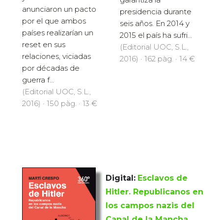
anunciaron un pacto
presidencia durante
por el que ambos
seis años. En 2014 y
países realizarían un
2015 el país ha sufri...
reset en sus
(Editorial UOC, S.L.,
relaciones, viciadas
2016) · 162 pàg. · 14 €
por décadas de
guerra f...
(Editorial UOC, S.L.,
2016) · 150 pàg. · 13 €
Digital:
Esclavos de
Hitler. Republicanos en
los campos nazis del
Canal de la Mancha