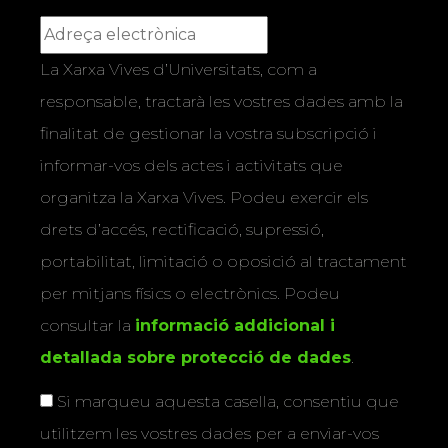
La Xarxa Vives d’Universitats, com a
responsable, tractarà les vostres dades amb la
finalitat de gestionar la vostra subscripció i
informar-vos dels actes i activitats que
organitza la Xarxa Vives. Podeu exercir els
drets d’accés, rectificació, supressió,
portabilitat, limitació o oposició al tractament
per mitjans físics o electrònics. Podeu
consultar la
informació addicional i
detallada sobre protecció de dades
.
Si marqueu aquesta casella, consentiu que
utilitzem les vostres dades per a enviar-vos