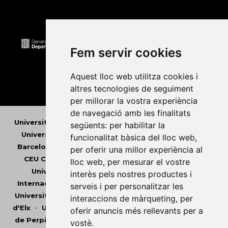
Fem servir cookies
Aquest lloc web utilitza cookies i
altres tecnologies de seguiment
per millorar la vostra experiència
de navegació amb les finalitats
Universitat Abat Oliba CEU
•
Universitat d'Alacant
•
següents:
per habilitar la
Universitat d'Andorra
•
Universitat Autònoma de
funcionalitat bàsica del lloc web
,
Barcelona
•
Universitat de Barcelona
•
Universitat
per oferir una millor experiència al
CEU Cardenal Herrera
•
Universitat de Girona
•
lloc web
,
per mesurar el vostre
Universitat de les Illes Balears
•
Universitat
interès pels nostres productes i
Internacional de Catalunya
•
Universitat Jaume I
•
serveis i per personalitzar les
Universitat de Lleida
•
Universitat Miguel Hernández
interaccions de màrqueting
,
per
d'Elx
•
Universitat Oberta de Catalunya
•
Universitat
oferir anuncis més rellevants per a
de Perpinyà Via Domitia
•
Universitat Politècnica de
vostè
.