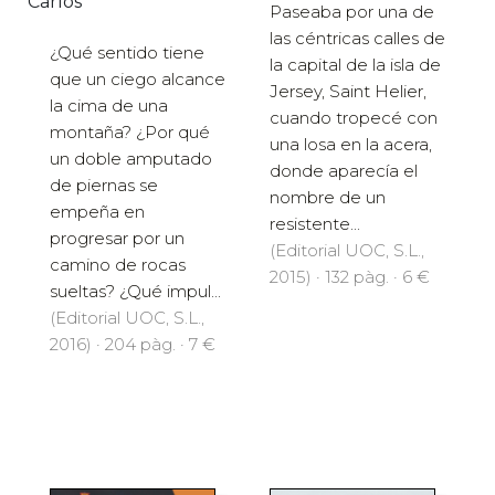
Carlos
Paseaba por una de
las céntricas calles de
¿Qué sentido tiene
la capital de la isla de
que un ciego alcance
Jersey, Saint Helier,
la cima de una
cuando tropecé con
montaña? ¿Por qué
una losa en la acera,
un doble amputado
donde aparecía el
de piernas se
nombre de un
empeña en
resistente...
progresar por un
(Editorial UOC, S.L.,
camino de rocas
2015) · 132 pàg. · 6 €
sueltas? ¿Qué impul...
(Editorial UOC, S.L.,
2016) · 204 pàg. · 7 €