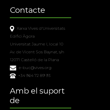
Contacte
Xarxa Vives d'Universitats
Edifici Àgora
Universitat Jaume I, local 10
Av. de Vicent Sos Baynat, s/n
12071 Castelló de la Plana
e-buc@vives.org
+34 964 72 89 93
Amb el suport
de