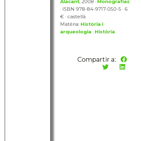
Alacant
, 2008 ·
Monografías
· ISBN 978-84-9717-050-5 · 6
€ · castellà
Matèria:
Història i
arqueologia
:
Història
Compartir a: