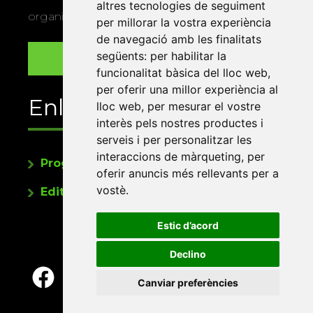
altres tecnologies de seguiment
organitza la Xarxa Vives.
per millorar la vostra experiència
de navegació amb les finalitats
següents:
per habilitar la
funcionalitat bàsica del lloc web
,
per oferir una millor experiència al
Enllaços
lloc web
,
per mesurar el vostre
interès pels nostres productes i
serveis i per personalitzar les
interaccions de màrqueting
,
per
Programa de publicacions
oferir anuncis més rellevants per a
vostè
.
Editorials universitàries a Twitter
Estic d’acord
Declino
Canviar preferències