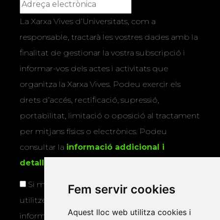
La Xarxa Vives d’Universitats, com a
responsable, tractarà les vostres dades amb la
finalitat de gestionar la vostra subscripció i
informar-vos dels actes i activitats que
organitza la Xarxa Vives. Podeu exercir els
drets d’accés, rectificació, supressió,
portabilitat, limitació o oposició al tractament
per mitjans físics o electrònics. Podeu
consultar la
informació addicional i
detallada sobre protecció de dades
.
Si marqueu aquesta casella, consentiu que
Fem servir cookies
utilitzem les vostres dades per a enviar-vos
Aquest lloc web utilitza cookies i
informació sobre els actes i activitats que