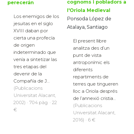
cognoms i pobladors a
perecerán
l'Oriola Medieval
Los enemigos de los
Ponsoda López de
jesuitas en el siglo
Atalaya, Santiago
XVIII daban por
cierta una profecía
El present llibre
de origen
analitza des d’un
indeterminado que
punt de vista
venía a sintetizar las
antroponímic els
tres etapas del
diferents
devenir de la
repartiments de
Compañía de J...
terres que tingueren
(Publicacions
lloc a Oriola després
Universitat Alacant,
de l’annexió cristia...
2002) · 704 pàg. · 22
(Publicacions
€
Universitat Alacant,
2016) · 6 €