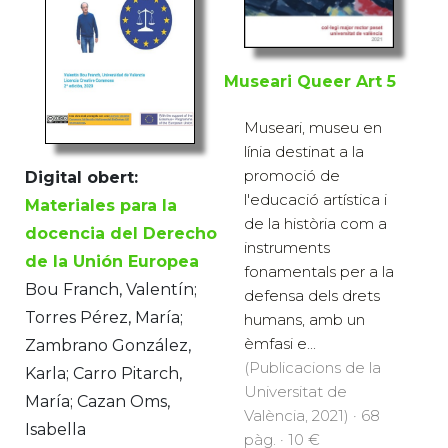
Museari Queer Art 5
Museari, museu en
línia destinat a la
promoció de
Digital obert:
l'educació artística i
Materiales para la
de la història com a
docencia del Derecho
instruments
de la Unión Europea
fonamentals per a la
Bou Franch, Valentín;
defensa dels drets
Torres Pérez, María;
humans, amb un
èmfasi e...
Zambrano González,
(Publicacions de la
Karla; Carro Pitarch,
Universitat de
María; Cazan Oms,
València, 2021) · 68
Isabella
pàg. · 10 €