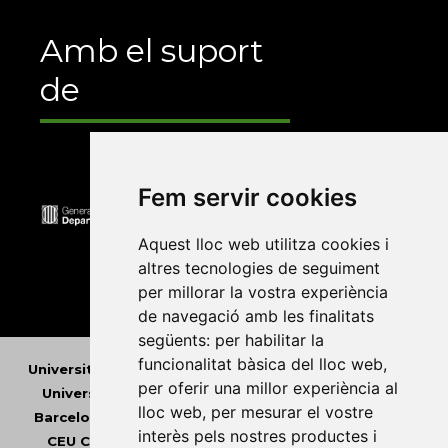
Amb el suport
de
Fem servir cookies
Aquest lloc web utilitza cookies i
altres tecnologies de seguiment
per millorar la vostra experiència
de navegació amb les finalitats
següents:
per habilitar la
funcionalitat bàsica del lloc web
,
Universitat Abat Oliba CEU
•
Universitat d'Alacant
•
per oferir una millor experiència al
Universitat d'Andorra
•
Universitat Autònoma de
lloc web
,
per mesurar el vostre
Barcelona
•
Universitat de Barcelona
•
Universitat
interès pels nostres productes i
CEU Cardenal Herrera
•
Universitat de Girona
•