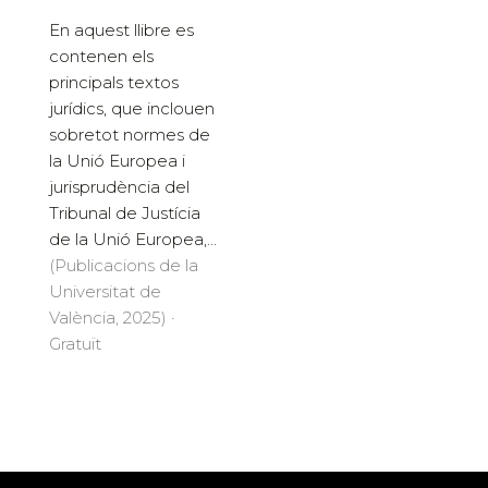
En aquest llibre es
contenen els
principals textos
jurídics, que inclouen
sobretot normes de
la Unió Europea i
jurisprudència del
Tribunal de Justícia
de la Unió Europea,...
(Publicacions de la
Universitat de
València, 2025) ·
Gratuït