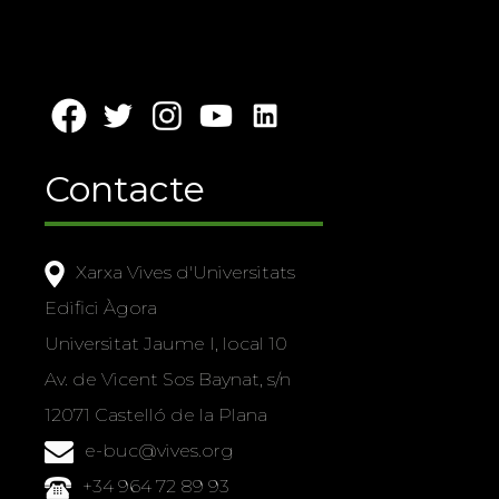
Contacte
Xarxa Vives d'Universitats
Edifici Àgora
Universitat Jaume I, local 10
Av. de Vicent Sos Baynat, s/n
12071 Castelló de la Plana
e-buc@vives.org
+34 964 72 89 93