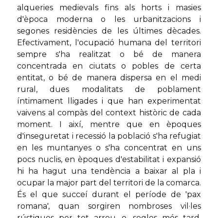
alqueries medievals fins als horts i masies
d'època moderna o les urbanitzacions i
segones residències de les últimes dècades.
Efectivament, l'ocupació humana del territori
sempre s'ha realitzat o bé de manera
concentrada en ciutats o pobles de certa
entitat, o bé de manera dispersa en el medi
rural, dues modalitats de poblament
íntimament lligades i que han experimentat
vaivens al compàs del context històric de cada
moment. I així, mentre que en èpoques
d'inseguretat i recessió la població s'ha refugiat
en les muntanyes o s'ha concentrat en uns
pocs nuclis, en èpoques d'estabilitat i expansió
hi ha hagut una tendència a baixar al pla i
ocupar la major part del territori de la comarca.
És el que succeí durant el període de 'pax
romana', quan sorgiren nombroses vil·les
rústiques per tot arreu, o, segles més tard,