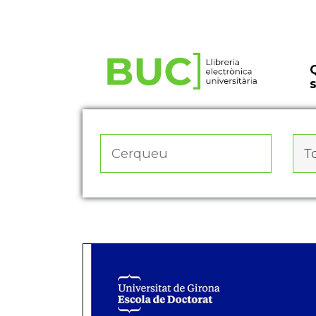
Actualitza les preferències de les cookies
To