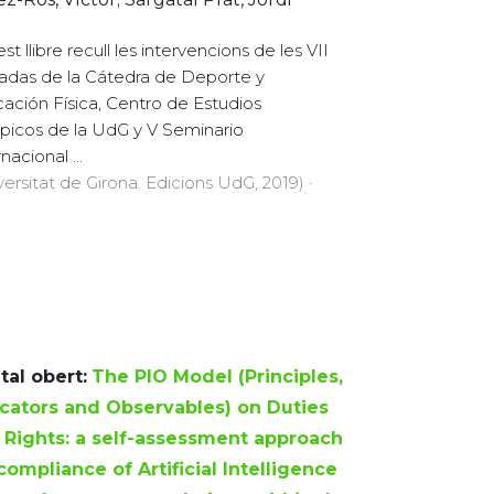
t llibre recull les intervencions de les VII
adas de la Cátedra de Deporte y
ación Física, Centro de Estudios
picos de la UdG y V Seminario
nacional ...
versitat de Girona. Edicions UdG, 2019) ·
tal obert:
The PIO Model (Principles,
icators and Observables) on Duties
 Rights: a self-assessment approach
compliance of Artificial Intelligence