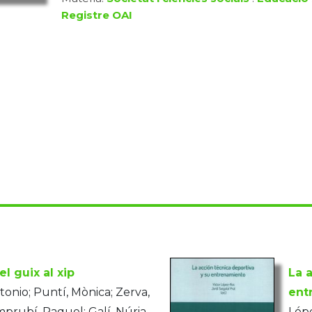
Registre OAI
el guix al xip
La 
tonio; Puntí, Mònica; Zerva,
ent
prubí, Raquel; Galí, Núria
Lópe