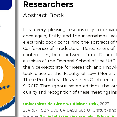
Researchers
Abstract Book
It is a very pleasing responsibility to prov
once again, firstly, and the international 
electronic book containing the abstracts of 
Conference of Predoctoral Researchers of 
conferences, held between June 12 and 
auspices of the Doctoral School of the UdG,
the Vice-Rectorate for Research and Know
took place at the Faculty of Law (Montiliv
These Predoctoral Researchers Conferences
9, 2017. Throughout seven editions, the o
quality and recognition of these meetings ins
Universitat de Girona. Edicions UdG
, 2023
254 p. · · ISBN 978-84-8458-663-0 · Gratuït · ang
Matèria:
Societat i ciències socials
:
Educació 