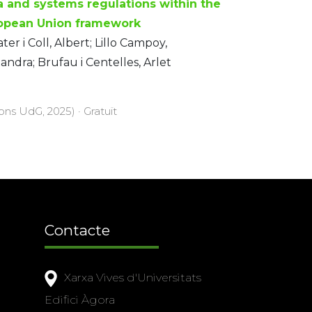
a and systems regulations within the
opean Union framework
ter i Coll, Albert; Lillo Campoy,
andra; Brufau i Centelles, Arlet
ons UdG, 2025) · Gratuït
Contacte
Xarxa Vives d'Universitats
Edifici Àgora