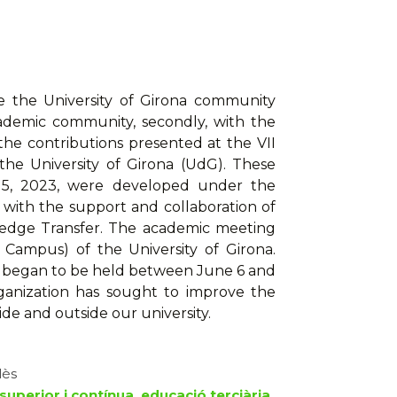
ide the University of Girona community
academic community, secondly, with the
the contributions presented at the VII
the University of Girona (UdG). These
15, 2023, were developed under the
 with the support and collaboration of
ledge Transfer. The academic meeting
i Campus) of the University of Girona.
 began to be held between June 6 and
rganization has sought to improve the
ide and outside our university.
lès
superior i contínua, educació terciària