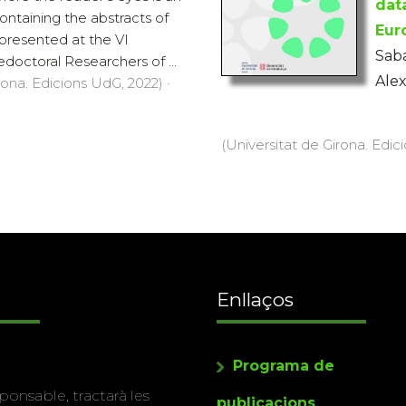
dat
ontaining the abstracts of
Eur
 presented at the VI
Saba
doctoral Researchers of ...
Alex
rona. Edicions UdG, 2022) ·
(Universitat de Girona. Edici
Enllaços
Programa de
ponsable, tractarà les
publicacions