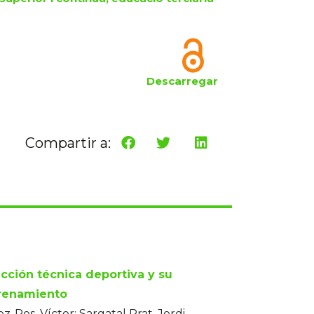
Descarregar
Compartir a:
acción técnica deportiva y su
renamiento
z-Ros, Víctor; Sargatal Prat, Jordi