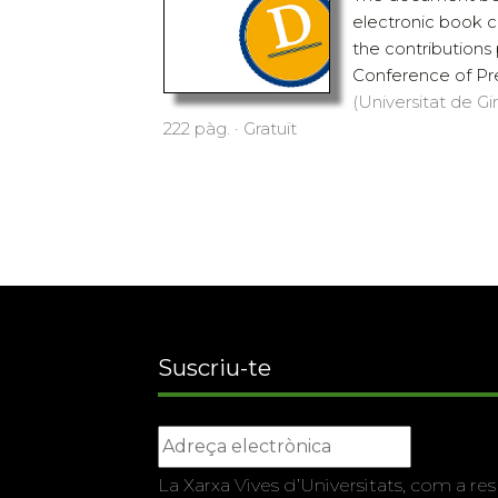
electronic book c
the contributions
Conference of Pre
(Universitat de Gi
222 pàg. · Gratuït
Suscriu-te
La Xarxa Vives d’Universitats, com a res