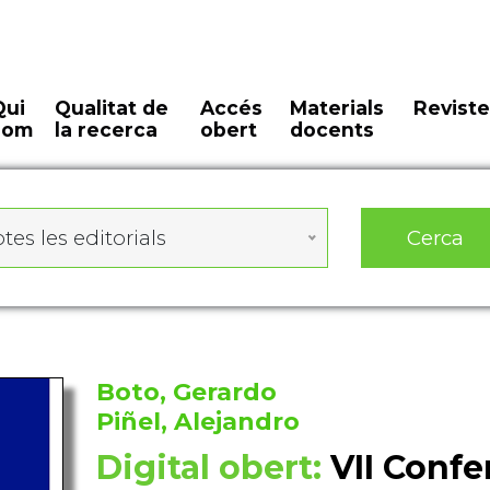
Qui
Qualitat de
Accés
Materials
Reviste
som
la recerca
obert
docents
Cerca
tes les editorials
Boto, Gerardo
Piñel, Alejandro
Digital obert:
VII Confe