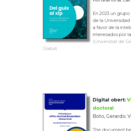
En 2023 un grupo 
de la Universida
a favor de la inteli
interesados ​​por la.
(Universitat de Gi
Gratuït
Digital obert:
V
doctoral
Boto, Gerardo; Vi
The document befo