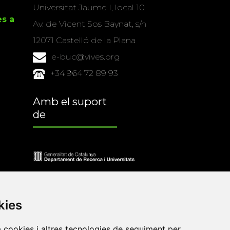
Universitat Jaume I, local 10
es a
Av. de Vicent Sos Baynat, s/n
12071 Castelló de la Plana
e-buc@vives.org
+34 964 72 89 93
Amb el suport
de
kies
a cookies i altres tecnologies de seguiment per