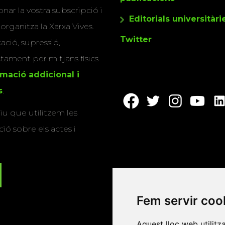
nar la vostra subscripció i
Editorials universitàri
 organitza la Xarxa Vives.
Twitter
cació, supressió,
actament per mitjans físics
rmació addicional i
s
.
u que utilitzem les
ió sobre els actes i
Fem servir coo
Aquest lloc web utilitz