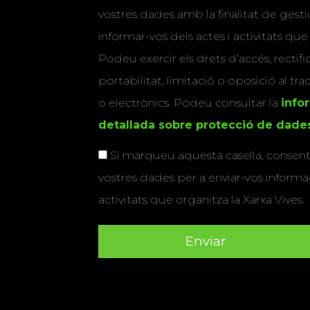
vostres dades amb la finalitat de gestio
informar-vos dels actes i activitats que
Podeu exercir els drets d’accés, rectifi
portabilitat, limitació o oposició al tr
o electrònics. Podeu consultar la
info
detallada sobre protecció de dade
Si marqueu aquesta casella, consenti
vostres dades per a enviar-vos informac
activitats que organitza la Xarxa Vives.