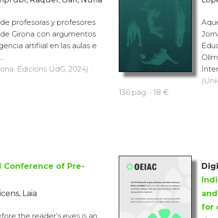
de profesoras y profesores
Aques
d de Girona con argumentos
Jorn
gencia artifiial en las aulas e
Educ
..
Olím
rona. Edicions UdG, 2024) ·
Inter
(Uni
136 pàg. · 18 €
I Conference of Pre-
Digi
Ind
cens, Laia
and
for 
re the reader’s eyes is an