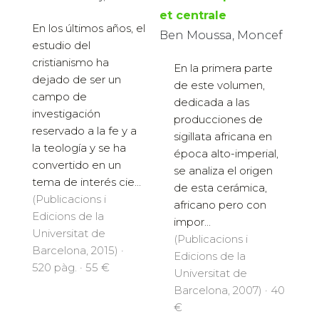
et centrale
En los últimos años, el
Ben Moussa, Moncef
estudio del
cristianismo ha
En la primera parte
dejado de ser un
de este volumen,
campo de
dedicada a las
investigación
producciones de
reservado a la fe y a
sigillata africana en
la teología y se ha
época alto-imperial,
convertido en un
se analiza el origen
tema de interés cie...
de esta cerámica,
(Publicacions i
africano pero con
Edicions de la
impor...
Universitat de
(Publicacions i
Barcelona, 2015) ·
Edicions de la
520 pàg. · 55 €
Universitat de
Barcelona, 2007) · 40
€