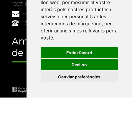
lloc web
,
per mesurar el vostre
12071 Castelló de la Plana
interès pels nostres productes i
e-buc@vives.org
serveis i per personalitzar les
+34 964 72 89 93
interaccions de màrqueting
,
per
oferir anuncis més rellevants per a
vostè
.
Amb el suport
de
Estic d’acord
Declino
Canviar preferències