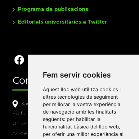
Programa de publicacions
Editorials universitàries a Twitter
Fem servir cookies
Contacte
Aquest lloc web utilitza cookies i
altres tecnologies de seguiment
Xarxa Vives d'Universitats
per millorar la vostra experiència
de navegació amb les finalitats
Edifici Àgora
següents:
per habilitar la
Universitat Jaume I, local 10
funcionalitat bàsica del lloc web
,
Av. de Vicent Sos Baynat, s/n
per oferir una millor experiència al