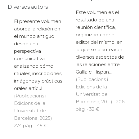
Diversos autors
Este volumen es el
resultado de una
El presente volumen
reunión científica,
aborda la religión en
organizada por el
el mundo antiguo
editor del mismo, en
desde una
la que se plantearon
perspectiva
diversos aspectos de
comunicativa,
las relaciones entre
analizando cómo
Gallia e Hispan...
rituales, inscripciones,
(Publicacions i
imágenes y prácticas
Edicions de la
orales articul...
Universitat de
(Publicacions i
Barcelona, 2011) · 206
Edicions de la
pàg. · 32 €
Universitat de
Barcelona, 2025) ·
274 pàg. · 45 €