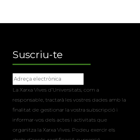
Suscriu-te
La Xarxa Vives d’Universitats, com a
responsable, tractarà les vostres dades amb la
finalitat de gestionar la vostra subscripció i
informar-vos dels actes i activitats que
organitza la Xarxa Vives. Podeu exercir els
drets d’accés, rectificació, supressió,