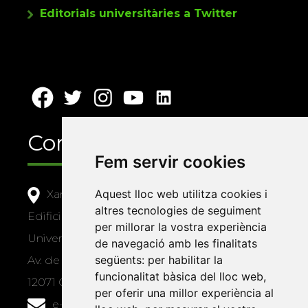
Editorials universitàries a Twitter
Contacte
Fem servir cookies
Aquest lloc web utilitza cookies i
Xarxa Vives d'Universitats
altres tecnologies de seguiment
Edifici Àgora
per millorar la vostra experiència
Universitat Jaume I, local 10
de navegació amb les finalitats
següents:
per habilitar la
Av. de Vicent Sos Baynat, s/n
funcionalitat bàsica del lloc web
,
12071 Castelló de la Plana
per oferir una millor experiència al
e-buc@vives.org