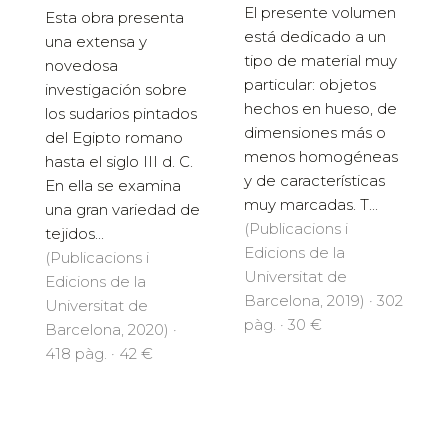
El presente volumen
Esta obra presenta
está dedicado a un
una extensa y
tipo de material muy
novedosa
particular: objetos
investigación sobre
hechos en hueso, de
los sudarios pintados
dimensiones más o
del Egipto romano
menos homogéneas
hasta el siglo III d. C.
y de características
En ella se examina
muy marcadas. T...
una gran variedad de
(Publicacions i
tejidos...
Edicions de la
(Publicacions i
Universitat de
Edicions de la
Barcelona, 2019) · 302
Universitat de
pàg. · 30 €
Barcelona, 2020) ·
418 pàg. · 42 €