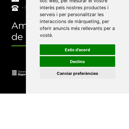
lloc web
,
per mesurar el vostre
interès pels nostres productes i
+34 964 72 89 93
serveis i per personalitzar les
interaccions de màrqueting
,
per
Amb el suport
oferir anuncis més rellevants per a
de
vostè
.
Estic d’acord
Declino
Canviar preferències
Universitat Abat Oliba CEU
•
Universitat d'Alacant
•
Universitat d'Andorra
•
Universitat Autònoma de