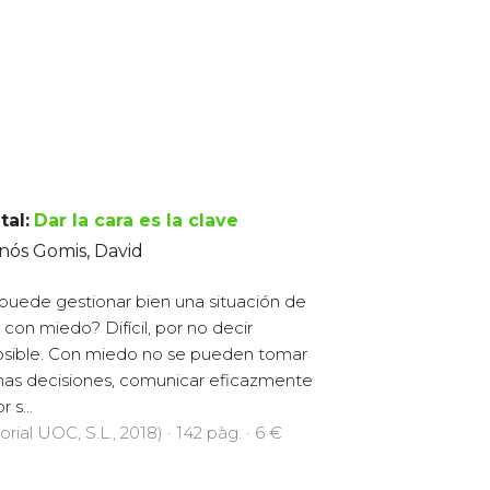
tal:
Dar la cara es la clave
nós Gomis, David
puede gestionar bien una situación de
s con miedo? Difícil, por no decir
sible. Con miedo no se pueden tomar
as decisiones, comunicar eficazmente
r s...
orial UOC, S.L., 2018) · 142 pàg. · 6 €