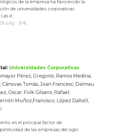
atégicos de la empresa ha favorecido la
ción de universidades corporativas
Las e...
256 pàg. · 8 €
tal:
Universidades Corporativas
amayor Pérez, Gregorio; Ramos Medina,
; Cánovas Tomàs, Joan Francesc; Dalmau
ez, Oscar; Folk Gilsanz, Rafael;
rnón Muñoz,Francisco; López Daltell,
i
alento es el principal factor de
etitividad de las empresas del siglo