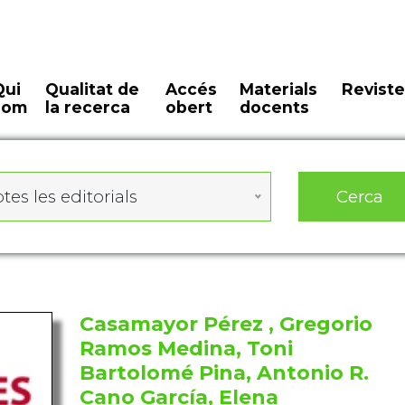
Qui
Qualitat de
Accés
Materials
Reviste
som
la recerca
obert
docents
Cerca
tes les editorials
Casamayor Pérez , Gregorio
Ramos Medina, Toni
Bartolomé Pina, Antonio R.
Cano García, Elena