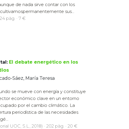
aunque de nada sirve contar con los
o cultivamospermanentemente sus...
224 pàg. · 7 €
tal:
El debate energético en los
ios
cado-Sáez, María Teresa
undo se mueve con energía y constituye
ector económico clave en un entorno
cupado por el cambio climático. La
rtura periodística de las necesidades
gé...
orial UOC, S.L., 2018) · 202 pàg. · 20 €