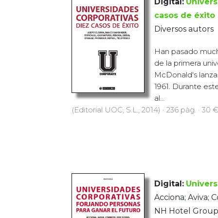
Digital:
Univers
casos de éxito
Diversos autors
Han pasado mucho
de la primera uni
McDonald's lanza
1961. Durante est
al...
(Editorial UOC, S.L., 2014) · 236 pàg. · 30 
Digital:
Univers
Acciona; Aviva; C
NH Hotel Group;