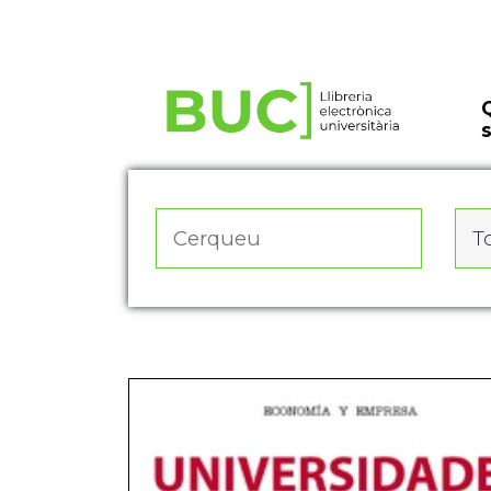
Actualitza les preferències de les cookies
To