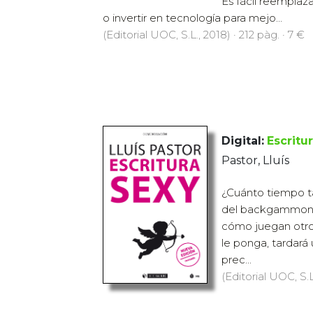
Es fácil reemplaza
o invertir en tecnología para mejo...
(Editorial UOC, S.L., 2018) · 212 pàg. · 7 €
Digital:
Escritu
Pastor, Lluís
¿Cuánto tiempo ta
del backgammon 
cómo juegan otro
le ponga, tardará
prec...
(Editorial UOC, S.L