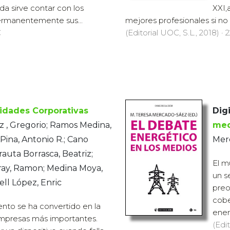
a sirve contar con los
XXI,
ermanentemente sus...
mejores profesionales si n
€
(Editorial UOC, S.L., 2018) · 
idades Corporativas
Digi
 , Gregorio; Ramos Medina,
med
Pina, Antonio R.; Cano
Mer
rauta Borrasca, Beatriz;
El m
ay, Ramon; Medina Moya,
un s
ell López, Enric
preo
cobe
ento se ha convertido en la
ener
empresas más importantes.
(Edit