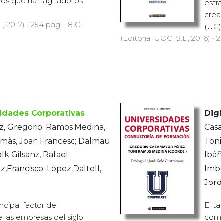
vos que han agitado los
estr
crea
., 2017) · 254 pàg. · 8 €
(UC).
(Editorial UOC, S.L., 2016) · 
idades Corporativas
Digi
, Gregorio; Ramos Medina,
Cas
omàs, Joan Francesc; Dalmau
Toni
lk Gilsanz, Rafael;
Ibáñ
Francisco; López Daltell,
Imbe
Jord
incipal factor de
El t
 las empresas del siglo
comp