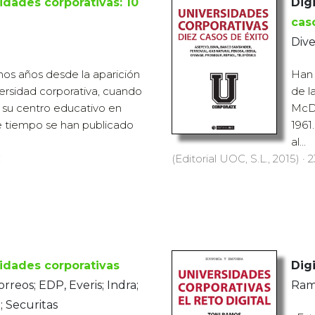
idades corporativas: 10
Digi
cas
Dive
s años desde la aparición
Han 
versidad corporativa, cuando
de l
 su centro educativo en
McDo
e tiempo se han publicado
1961
al...
€
(Editorial UOC, S.L., 2015) · 
idades corporativas
Digi
orreos; EDP, Everis; Indra;
Ram
 Securitas