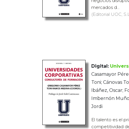
negocios disrupti
mercados d...
(Editorial UOC, S.L
Digital:
Univers
Casamayor Pérez
Toni; Cánovas T
Ibáñez, Oscar; Fo
Imbernón Muñoz,
Jordi
El talento es el pr
competitividad de