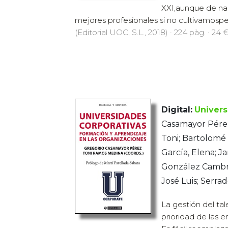
XXI,aunque de nad
mejores profesionales si no cultivamosp
(Editorial UOC, S.L., 2018) · 224 pàg. · 24 
Digital:
Univers
Casamayor Pérez
Toni; Bartolomé 
García, Elena; Ja
González Cambr
José Luis; Serrad
La gestión del tal
prioridad de las 