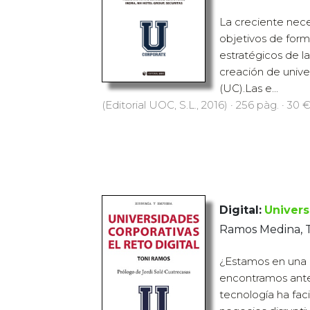
La creciente nece
objetivos de form
estratégicos de l
creación de unive
(UC).Las e...
(Editorial UOC, S.L., 2016) · 256 pàg. · 30 
Digital:
Univers
Ramos Medina, 
¿Estamos en una
encontramos ant
tecnología ha faci