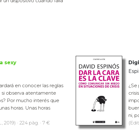
r un dispositivo cuando falla
ra sexy
Digi
Espi
rdará en conocer las reglas
¿Se 
si observa atentamente
crisi
s? Por mucho interés que
impo
 unas horas. Unas horas
buen
ni, po
., 2019) · 224 pàg. · 7 €
(Edit