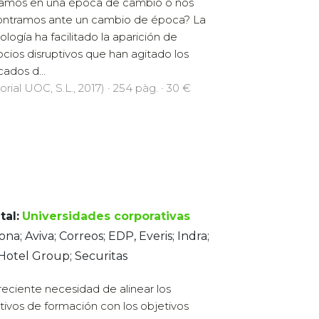
amos en una época de cambio o nos
ntramos ante un cambio de época? La
ología ha facilitado la aparición de
cios disruptivos que han agitado los
ados d...
orial UOC, S.L., 2017) · 254 pàg. · 30 €
tal:
Universidades corporativas
ona; Aviva; Correos; EDP, Everis; Indra;
Hotel Group; Securitas
reciente necesidad de alinear los
tivos de formación con los objetivos