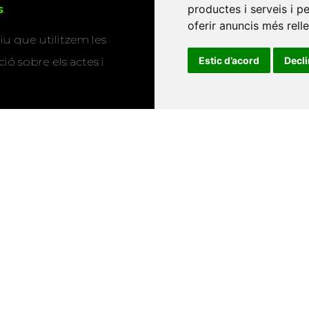
productes i serveis i p
s
.
oferir anuncis més rell
u que utilitzem les
Estic d’acord
Decl
ió sobre els actes i
Universitat d'Andorra
•
Universitat Autònoma de Barcelona
es Balears
•
Universitat Internacional de Catalunya
•
Univers
Universitat de Perpinyà Via Domitia
•
Universitat Politècni
niversitat Rovira i Virgili
•
Universitat de Sàsser
•
Universita