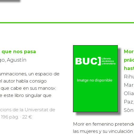
 que nos pasa
Mor
go, Agustín
prá
has
uminaciones, un espacio de
Rihu
l autor habla consigo
Mar
 que cabe en sus manos»:
Olia
e este libro singular que
Paz;
icions de la Universitat de
Sòni
 196 pàg. · 22 €
Morir en femenino pretende 
las mujeres y su vinculación