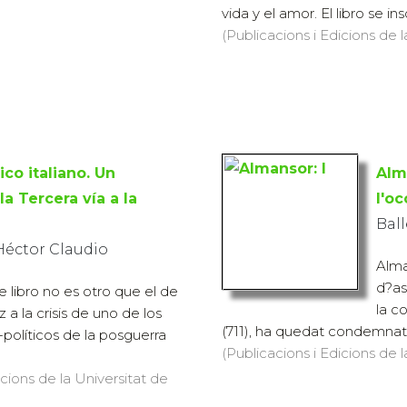
vida y el amor. El libro se ins
(Publicacions i Edicions de 
ico italiano. Un
Alm
la Tercera vía a la
l'o
Ball
 Héctor Claudio
Alma
d?as
e libro no es otro que el de
la c
 a la crisis de uno de los
(711), ha quedat condemnat, 
-políticos de la posguerra
(Publicacions i Edicions de 
icions de la Universitat de