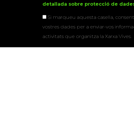
detallada sobre protecció de dade
Si marqueu aquesta casella, consenti
vostres dades per a enviar-vos informac
activitats que organitza la Xarxa Vives.
Universitat Abat Oliba CEU
•
Universitat d'Alacant
•
Herrera
•
Universitat de Girona
•
Universitat de les Ill
Hernández d'Elx
•
Universitat Oberta de Catalunya
•
Universitat Pompeu Fabra
•
Universitat Ramon Llull
•
U