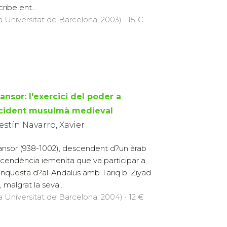
cribe ent...
la Universitat de Barcelona, 2003) · 15 €
ansor: l'exercici del poder a
ccident musulmà medieval
estín Navarro, Xavier
nsor (938-1002), descendent d?un àrab
cendència iemenita que va participar a
onquesta d?al-Andalus amb Tariq b. Ziyad
malgrat la seva...
la Universitat de Barcelona, 2004) · 12 €