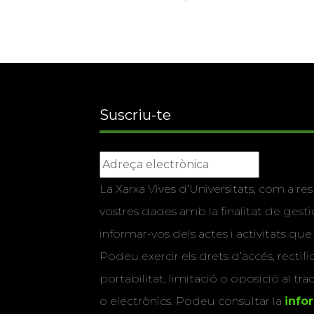
Suscriu-te
La Xarxa Vives d’Universitats, com a res
vostres dades amb la finalitat de gestio
informar-vos dels actes i activitats que
Podeu exercir els drets d’accés, rectifi
portabilitat, limitació o oposició al tr
o electrònics. Podeu consultar la
info