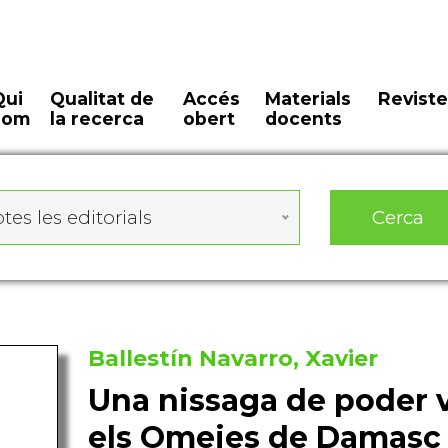
Qui
Qualitat de
Accés
Materials
Reviste
som
la recerca
obert
docents
Cerca
tes les editorials
Ballestín Navarro, Xavier
Una nissaga de poder vi
els Omeies de Damasc