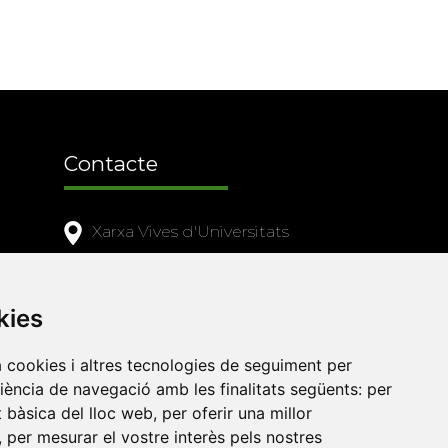
Contacte
Xarxa Vives d'Universitats
Edifici Àgora
Universitat Jaume I, local 10
kies
es a
Av. de Vicent Sos Baynat, s/n
12071 Castelló de la Plana
a cookies i altres tecnologies de seguiment per
riència de navegació amb les finalitats següents:
per
e-buc@vives.org
at bàsica del lloc web
,
per oferir una millor
+34 964 72 89 93
,
per mesurar el vostre interès pels nostres