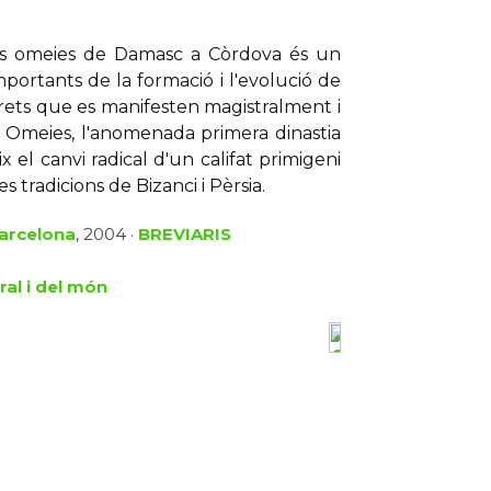
 els omeies de Damasc a Còrdova és un
mportants de la formació i l'evolució de
trets que es manifesten magistralment i
s Omeies, l'anomenada primera dinastia
 el canvi radical d'un califat primigeni
s tradicions de Bizanci i Pèrsia.
Barcelona
, 2004 ·
BREVIARIS
ral i del món