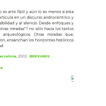
 es arte fácil y aún lo es menos si esta
 articula en un discurso androcéntrico y
sibilidad y al silencio. Desde enfoques y
"otras miradas"? no sólo hacia los textos
os arqueológicos. Otras miradas que,
n, ensanchan los horizontes históricos
ad.
Barcelona
, 2002 ·
BREVIARIS
ga