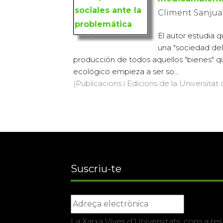
Climent Sanjuan
El autor estudia 
una "sociedad del
producción de todos aquellos "bienes" q
ecológico empieza a ser so...
(Publicacions i Edicions de la Universitat
Suscriu-te
La Xarxa Vives d’Universitats, com a res