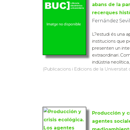
abans de la par
recerques hist
Fernández Sevi
L?estudi és una a
institucions que p
presenten un inte
extraordinari..Com
indústria neolítica,
(Publicacions i Edicions de la Universitat
Producción y cr
agentes social
medioambient