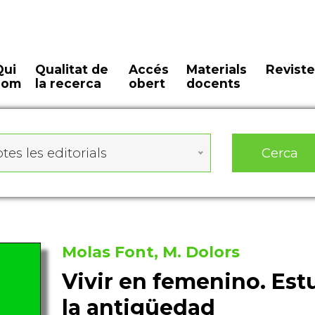
Qui
Qualitat de
Accés
Materials
Reviste
som
la recerca
obert
docents
Cerca
tes les editorials
Molas Font, M. Dolors
Vivir en femenino. Est
la antigüedad