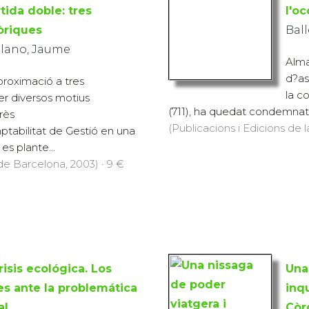
tida doble: tres
l'o
òriques
Ball
llano, Jaume
Alma
d?as
proximació a tres
la c
er diversos motius
(711), ha quedat condemnat, 
rès
(Publicacions i Edicions de 
ptabilitat de Gestió en una
 es plante...
 de Barcelona, 2003) · 9 €
isis ecológica. Los
Una
es ante la problemática
inq
al
Còr