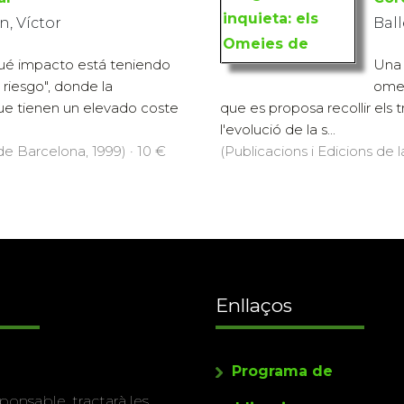
, Víctor
Ball
qué impacto está teniendo
Una 
 riesgo", donde la
omei
ue tienen un elevado coste
que es proposa recollir els 
l'evolució de la s...
 de Barcelona, 1999) · 10 €
(Publicacions i Edicions de 
Enllaços
Programa de
ponsable, tractarà les