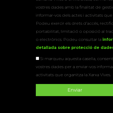
vostres dades amb la finalitat de gestio
informar-vos dels actes i activitats que
Podeu exercir els drets d’accés, rectifi
portabilitat, limitació o oposició al tr
o electrònics. Podeu consultar la
info
detallada sobre protecció de dade
Si marqueu aquesta casella, consenti
vostres dades per a enviar-vos informac
activitats que organitza la Xarxa Vives.