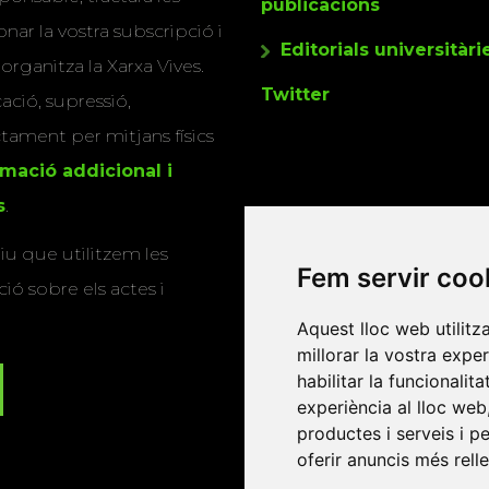
publicacions
nar la vostra subscripció i
Editorials universitàri
 organitza la Xarxa Vives.
Twitter
cació, supressió,
actament per mitjans físics
rmació addicional i
s
.
u que utilitzem les
Fem servir coo
ió sobre els actes i
Aquest lloc web utilitz
millorar la vostra expe
habilitar la funcionalit
experiència al lloc web
productes i serveis i p
oferir anuncis més rell