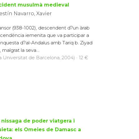
ccident musulmà medieval
estín Navarro, Xavier
nsor (938-1002), descendent d?un àrab
cendència iemenita que va participar a
onquesta d?al-Andalus amb Tariq b. Ziyad
malgrat la seva...
la Universitat de Barcelona, 2004) · 12 €
 nissaga de poder viatgera i
uieta: els Omeies de Damasc a
dova