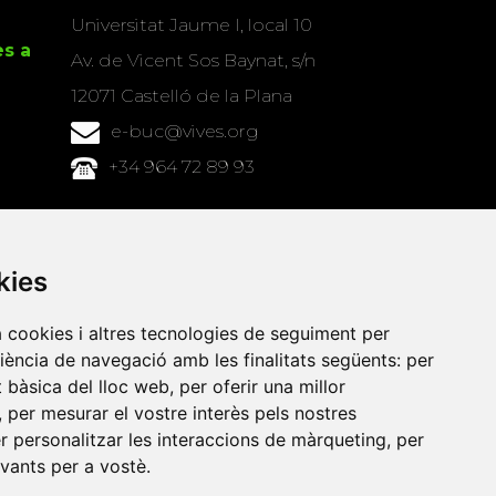
Universitat Jaume I, local 10
es a
Av. de Vicent Sos Baynat, s/n
12071 Castelló de la Plana
e-buc@vives.org
+34 964 72 89 93
Amb el suport
de
kies
a cookies i altres tecnologies de seguiment per
riència de navegació amb les finalitats següents:
per
at bàsica del lloc web
,
per oferir una millor
,
per mesurar el vostre interès pels nostres
er personalitzar les interaccions de màrqueting
,
per
evants per a vostè
.