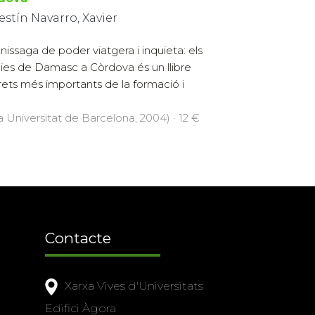
estín Navarro, Xavier
nissaga de poder viatgera i inquieta: els
es de Damasc a Còrdova és un llibre
trets més importants de la formació i
la Universitat de Barcelona, 2004) · 12 €
Contacte
Xarxa Vives d'Universitats
Edifici Àgora