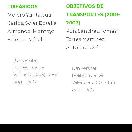
OBJETIVOS DE
TRIFÁSICOS
TRANSPORTES (2001-
Molero Yunta, Juan
2007)
Carlos; Soler Botella,
Ruiz Sánchez, Tomás;
Armando; Montoya
Torres Martínez,
Villena, Rafael
Antonio José
(Universitat
Politècnica de
(Universitat
València, 2005) · 286
Politècnica de
pàg. · 25 €
València, 2007) · 144
pàg. · 15 €