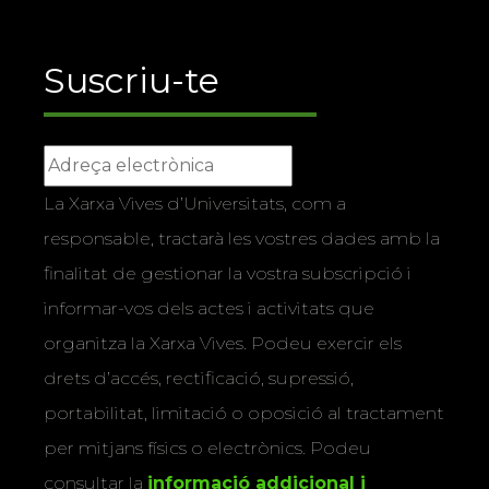
Suscriu-te
La Xarxa Vives d’Universitats, com a
responsable, tractarà les vostres dades amb la
finalitat de gestionar la vostra subscripció i
informar-vos dels actes i activitats que
organitza la Xarxa Vives. Podeu exercir els
drets d’accés, rectificació, supressió,
portabilitat, limitació o oposició al tractament
per mitjans físics o electrònics. Podeu
consultar la
informació addicional i