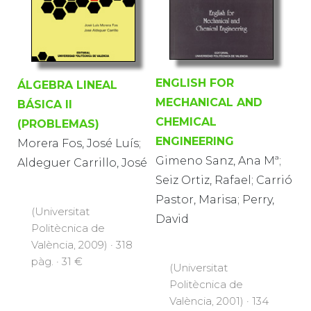
ENGLISH FOR
ÁLGEBRA LINEAL
MECHANICAL AND
BÁSICA II
CHEMICAL
(PROBLEMAS)
ENGINEERING
Morera Fos, José Luís;
Gimeno Sanz, Ana Mª;
Aldeguer Carrillo, José
Seiz Ortiz, Rafael; Carrió
Pastor, Marisa; Perry,
(Universitat
David
Politècnica de
València, 2009) · 318
pàg. · 31 €
(Universitat
Politècnica de
València, 2001) · 134