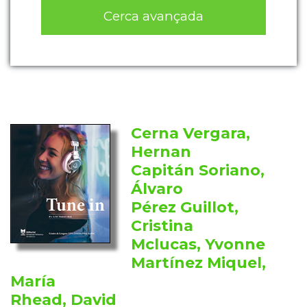
Cerca avançada
Cerna Vergara,
Hernan
Capitán Soriano,
Álvaro
Pérez Guillot,
Cristina
Mclucas, Yvonne
Martínez Miquel,
María
Rhead, David