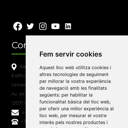
Contacte
Fem servir cookies
Xarxa Vives d'Universitats
Aquest lloc web utilitza cookies i
altres tecnologies de seguiment
Edifici Àgora
per millorar la vostra experiència
Universitat Jaume I, local 10
de navegació amb les finalitats
Av. de Vicent Sos Baynat, s/n
següents:
per habilitar la
funcionalitat bàsica del lloc web
,
12071 Castelló de la Plana
per oferir una millor experiència al
e-buc@vives.org
lloc web
,
per mesurar el vostre
+34 964 72 89 93
interès pels nostres productes i