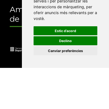
serveis i per personalitzar les
interaccions de màrqueting
,
per
Amb el suport
oferir anuncis més rellevants per a
de
vostè
.
Estic d’acord
Declino
Canviar preferències
Universitat Abat Oliba CEU
•
Universitat d'Alacant
•
Universitat d'Andorra
•
Universitat Autònoma de
Barcelona
•
Universitat de Barcelona
•
Universitat
CEU Cardenal Herrera
•
Universitat de Girona
•