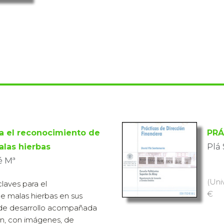
a el reconocimiento de
PRÁ
alas hierbas
Plá
é Mª
(Uni
claves para el
€
e malas hierbas en sus
s de desarrollo acompañada
ón, con imágenes, de