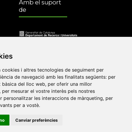
Amb el suport
de
kies
a cookies i altres tecnologies de seguiment per
riència de navegació amb les finalitats següents:
per
at bàsica del lloc web
,
per oferir una millor
,
per mesurar el vostre interès pels nostres
er personalitzar les interaccions de màrqueting
,
per
•
Universitat de Barcelona
•
Universitat CEU Cardenal
evants per a vostè
.
itat Jaume I
•
Universitat de Lleida
•
Universitat Miguel
ca de Catalunya
•
Universitat Politècnica de València
•
ino
Canviar preferències
t de València
•
Universitat de Vic - Universitat Central de