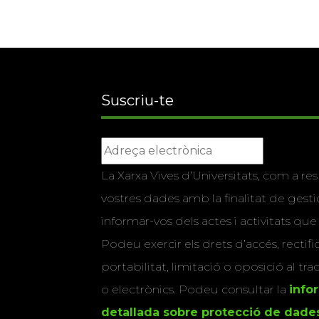
Suscriu-te
La Xarxa Vives d’Universitats, com a res
vostres dades amb la finalitat de gestio
informar-vos dels actes i activitats que
Podeu exercir els drets d’accés, rectifi
portabilitat, limitació o oposició al tr
o electrònics. Podeu consultar la
info
detallada sobre protecció de dade