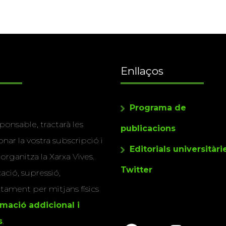
Enllaços
Programa de
ponsable, tractarà les
publicacions
nar la vostra subscripció i
Editorials universitàri
 organitza la Xarxa Vives.
Twitter
cació, supressió,
actament per mitjans físics
rmació addicional i
s
.