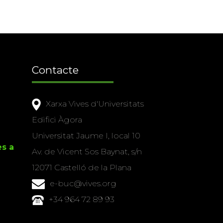
Contacte
Xarxa Vives d'Universitats
Edifici Àgora
Universitat Jaume I, local 10
es a
Av. de Vicent Sos Baynat, s/n
12071 Castelló de la Plana
e-buc@vives.org
+34 964 72 89 93