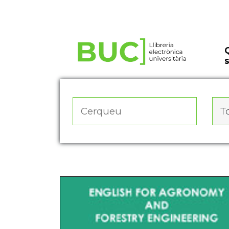
Actualitza les preferències de les cookies
To