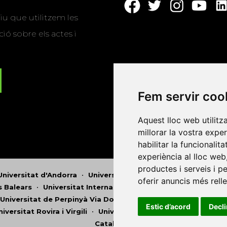
u que utilitzem les
ió sobre els actes i
Fem servir coo
Aquest lloc web utilitz
millorar la vostra expe
habilitar la funcionalit
experiència al lloc web
productes i serveis i p
Universitat d'Andorra
•
Universitat Autònoma de Barcelona
oferir anuncis més rell
es Balears
•
Universitat Internacional de Catalunya
•
Univers
Universitat de Perpinyà Via Domitia
•
Universitat Politècni
Estic d’acord
Decl
niversitat Rovira i Virgili
•
Universitat de Sàsser
•
Universita
Catalunya