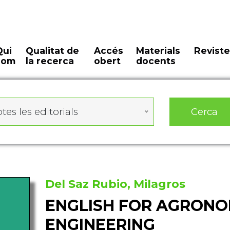
Qui
Qualitat de
Accés
Materials
Reviste
som
la recerca
obert
docents
Cerca
tes les editorials
Del Saz Rubio, Milagros
ENGLISH FOR AGRONO
ENGINEERING