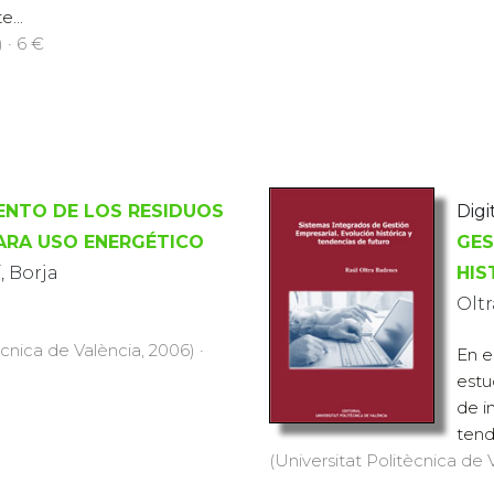
...
 · 6 €
NTO DE LOS RESIDUOS
Digi
ARA USO ENERGÉTICO
GES
, Borja
HIS
Olt
ècnica de València, 2006) ·
En e
estu
de i
tend
(Universitat Politècnica de Va