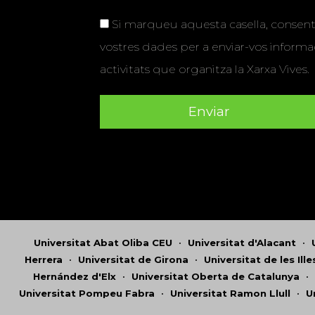
Si marqueu aquesta casella, consenti
vostres dades per a enviar-vos informac
activitats que organitza la Xarxa Vives.
Universitat Abat Oliba CEU
•
Universitat d'Alacant
•
Herrera
•
Universitat de Girona
•
Universitat de les Ill
Hernández d'Elx
•
Universitat Oberta de Catalunya
•
Universitat Pompeu Fabra
•
Universitat Ramon Llull
•
U