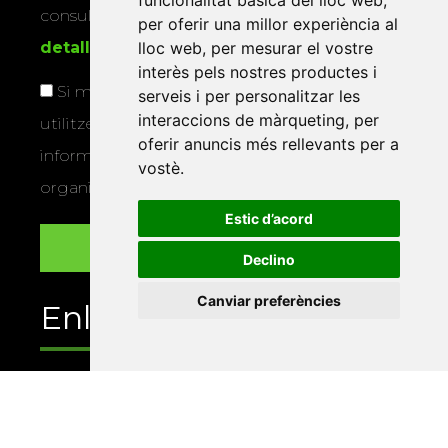
funcionalitat bàsica del lloc web
,
consultar la
informació addicional i
per oferir una millor experiència al
lloc web
,
per mesurar el vostre
detallada sobre protecció de dades
.
interès pels nostres productes i
Si marqueu aquesta casella, consentiu que
serveis i per personalitzar les
interaccions de màrqueting
,
per
utilitzem les vostres dades per a enviar-vos
oferir anuncis més rellevants per a
informació sobre els actes i activitats que
vostè
.
organitza la Xarxa Vives.
Estic d’acord
Declino
Canviar preferències
Enllaços
Programa de publicacions
Editorials universitàries a Twitter