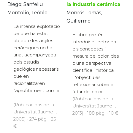
Diego; Sanfeliu
la industria cerámica
Montolío, Teófilo
Monrós Tomás,
Guillermo
La intensa explotació
de què ha estat
El llibre pretén
objecte les argiles
introduir el lector en
ceràmiques no ha
els conceptes i
anat acompanyada
mesura del color, des
dels estudis
d'una perspectiva
geològics necessaris
científica i històrica.
que en
L'objectiu és
racionalitzaren
reflexionar sobre el
l'aprofitament com a
futur del color ...
r...
(Publicacions de la
(Publicacions de la
Universitat Jaume I,
Universitat Jaume I,
2013) · 188 pàg. · 10 €
2005) · 274 pàg. · 25
€