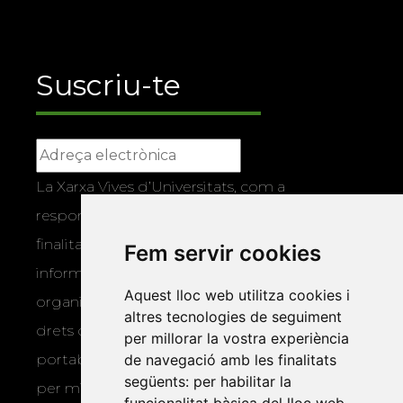
Suscriu-te
La Xarxa Vives d’Universitats, com a
responsable, tractarà les vostres dades amb la
finalitat de gestionar la vostra subscripció i
Fem servir cookies
informar-vos dels actes i activitats que
Aquest lloc web utilitza cookies i
organitza la Xarxa Vives. Podeu exercir els
altres tecnologies de seguiment
drets d’accés, rectificació, supressió,
per millorar la vostra experiència
de navegació amb les finalitats
portabilitat, limitació o oposició al tractament
següents:
per habilitar la
per mitjans físics o electrònics. Podeu