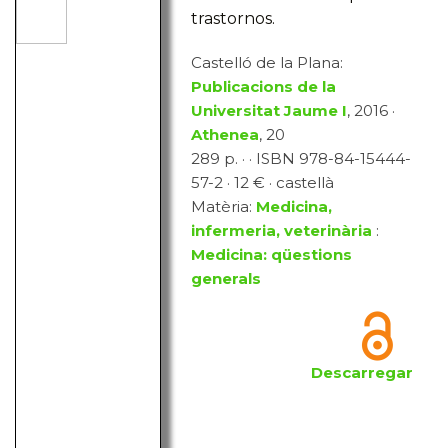
trastornos.
Castelló de la Plana:
Publicacions de la
Universitat Jaume I
, 2016 ·
Athenea
, 20
289 p. · · ISBN 978-84-15444-
57-2 · 12 € · castellà
Matèria:
Medicina,
infermeria, veterinària
:
Medicina: qüestions
generals
Descarregar