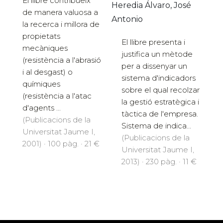
El llibre contribueix
Heredia Álvaro, José
de manera valuosa a
Antonio
la recerca i millora de
propietats
El llibre presenta i
mecàniques
justifica un mètode
(resistència a l'abrasió
per a dissenyar un
i al desgast) o
sistema d'indicadors
químiques
sobre el qual recolzar
(resistència a l'atac
la gestió estratègica i
d'agents ...
tàctica de l'empresa.
(Publicacions de la
Sistema de indica...
Universitat Jaume I,
(Publicacions de la
2001) · 100 pàg. · 21 €
Universitat Jaume I,
2013) · 230 pàg. · 11 €