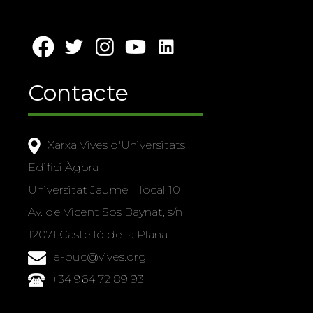
Contacte
Xarxa Vives d'Universitats
Edifici Àgora
Universitat Jaume I, local 10
Av. de Vicent Sos Baynat, s/n
12071 Castelló de la Plana
e-buc@vives.org
+34 964 72 89 93