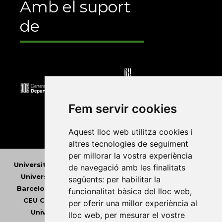
Amb el suport
de
Fem servir cookies
Aquest lloc web utilitza cookies i
altres tecnologies de seguiment
per millorar la vostra experiència
Universitat Abat Oliba CEU
•
Universitat d'Alacant
•
de navegació amb les finalitats
Universitat d'Andorra
•
Universitat Autònoma de
següents:
per habilitar la
Barcelona
•
Universitat de Barcelona
•
Universitat
funcionalitat bàsica del lloc web
,
CEU Cardenal Herrera
•
Universitat de Girona
•
per oferir una millor experiència al
Universitat de les Illes Balears
•
Universitat
lloc web
,
per mesurar el vostre