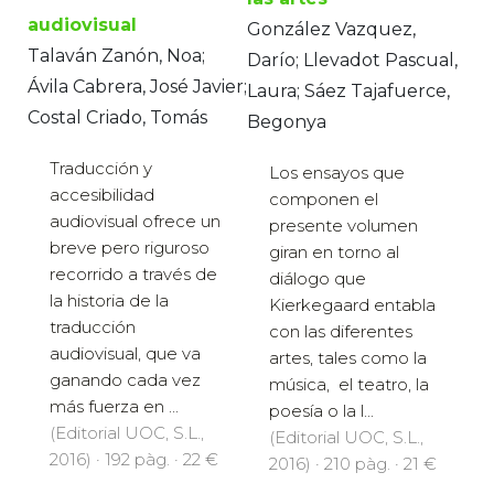
audiovisual
González Vazquez,
Talaván Zanón, Noa;
Darío; Llevadot Pascual,
Ávila Cabrera, José Javier;
Laura; Sáez Tajafuerce,
Costal Criado, Tomás
Begonya
Traducción y
Los ensayos que
accesibilidad
componen el
audiovisual ofrece un
presente volumen
breve pero riguroso
giran en torno al
recorrido a través de
diálogo que
la historia de la
Kierkegaard entabla
traducción
con las diferentes
audiovisual, que va
artes, tales como la
ganando cada vez
música, el teatro, la
más fuerza en ...
poesía o la l...
(Editorial UOC, S.L.,
(Editorial UOC, S.L.,
2016) · 192 pàg. · 22 €
2016) · 210 pàg. · 21 €