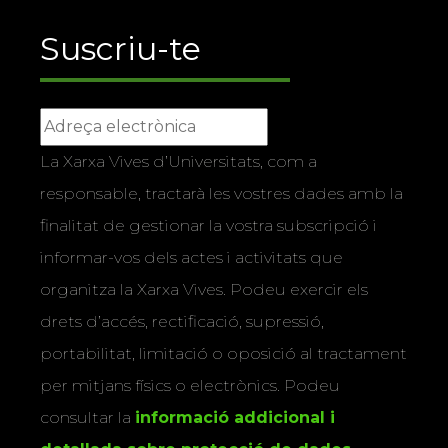
Suscriu-te
La Xarxa Vives d’Universitats, com a
responsable, tractarà les vostres dades amb la
finalitat de gestionar la vostra subscripció i
informar-vos dels actes i activitats que
organitza la Xarxa Vives. Podeu exercir els
drets d’accés, rectificació, supressió,
portabilitat, limitació o oposició al tractament
per mitjans físics o electrònics. Podeu
consultar la
informació addicional i