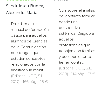
Sandulescu Budea,
Guía sobre el análisis
Alexandra María
del conflicto familiar
desde una
Este libro es un
perspectiva
manual de formación
sistémica. Dirigido a
básica para aquellos
aquellos
alumnos de Ciencias
profesionales que
de la Comunicación
trabajan con familias
que tengan que
y que, por lo tanto,
estudiar conceptos
tienen conta...
relacionados con la
(Editorial UOC, S.L.,
analítica y la monit...
2018) · 114 pàg. · 13 €
(Editorial UOC, S.L.,
2017) · 166 pàg. · 18 €