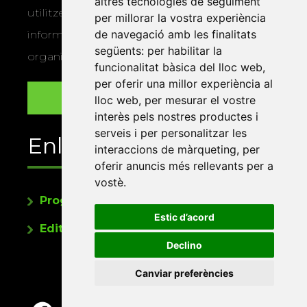
altres tecnologies de seguiment
utilitzem les vostres dades per a enviar-vos
per millorar la vostra experiència
de navegació amb les finalitats
informació sobre els actes i activitats que
següents:
per habilitar la
organitza la Xarxa Vives.
funcionalitat bàsica del lloc web
,
per oferir una millor experiència al
lloc web
,
per mesurar el vostre
interès pels nostres productes i
serveis i per personalitzar les
Enllaços
interaccions de màrqueting
,
per
oferir anuncis més rellevants per a
vostè
.
Programa de publicacions
Estic d’acord
Editorials universitàries a Twitter
Declino
Canviar preferències