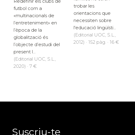
Redefinir els clubs de
trobar les
futbol com a
orientacions que
«multinacionals de
necessiten sobre
l’entreteniment» en
l'educació lingüísti...
l’època de la
(Editorial UOC, S.L.,
globalització és
2012) · 152 pàg. · 16 €
l’objecte d’estudi del
present l...
(Editorial UOC, S.L.,
2020) · 7 €
Suscriu-te