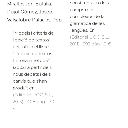
constitueix un dels
Miralles Jori, Eulàlia;
camps més
Pujol Gómez, Josep;
complexos de la
Valsalobre Palacios, Pep
gramàtica de les
llengües. En ...
"Models i criteris de
(Editorial UOC, S.L.,
l'edició de textos"
2011) · 292 pàg. · 9 €
actualitza el llibre
"L'edició de textos:
història i mètode"
(2002) a partir dels
nous debats i dels
canvis que s'han
produït en...
(Editorial UOC, S.L.,
2013) · 408 pàg. · 30
€