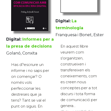
Digital:
La
terminologia
Franquesa i Bonet, Ester
Digital:
Informes per a
la presa de decisions
En aquest llibre
veurem com
Golanó, Conxita
s'organitzen,
construeixen i
Has d?escriure un
transfereixen els
informe i no saps per
coneixements, com
on començar? O
es creen nous
només vols
conceptes per a tot
perfeccionar les
discurs i tota forma
destreses que ja
de comunicació per
tens? Tant se val el
genera...
punt on siguis. En