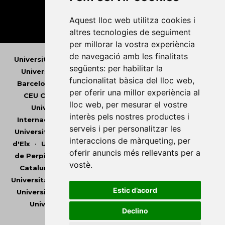
Aquest lloc web utilitza cookies i
altres tecnologies de seguiment
per millorar la vostra experiència
de navegació amb les finalitats
Universitat Abat Oliba CEU
•
Universitat d'Alacant
•
següents:
per habilitar la
Universitat d'Andorra
•
Universitat Autònoma de
funcionalitat bàsica del lloc web
,
Barcelona
•
Universitat de Barcelona
•
Universitat
per oferir una millor experiència al
CEU Cardenal Herrera
•
Universitat de Girona
•
lloc web
,
per mesurar el vostre
Universitat de les Illes Balears
•
Universitat
interès pels nostres productes i
Internacional de Catalunya
•
Universitat Jaume I
•
serveis i per personalitzar les
Universitat de Lleida
•
Universitat Miguel Hernández
interaccions de màrqueting
,
per
d'Elx
•
Universitat Oberta de Catalunya
•
Universitat
oferir anuncis més rellevants per a
de Perpinyà Via Domitia
•
Universitat Politècnica de
vostè
.
Catalunya
•
Universitat Politècnica de València
•
Universitat Pompeu Fabra
•
Universitat Ramon Llull
•
Estic d’acord
Universitat Rovira i Virgili
•
Universitat de Sàsser
•
Universitat de València
•
Universitat de Vic -
Declino
Universitat Central de Catalunya