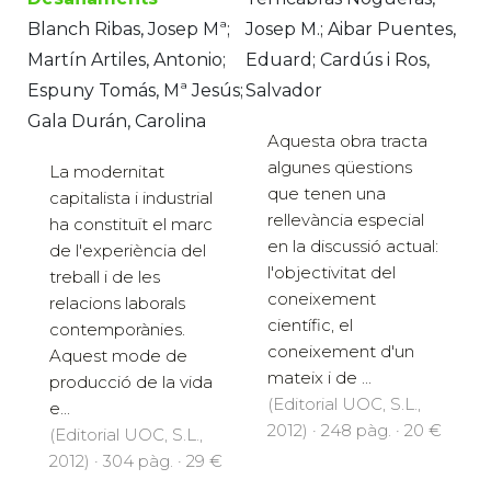
Blanch Ribas, Josep Mª;
Josep M.; Aibar Puentes,
Martín Artiles, Antonio;
Eduard; Cardús i Ros,
Espuny Tomás, Mª Jesús;
Salvador
Gala Durán, Carolina
Aquesta obra tracta
algunes qüestions
La modernitat
que tenen una
capitalista i industrial
rellevància especial
ha constituït el marc
en la discussió actual:
de l'experiència del
l'objectivitat del
treball i de les
coneixement
relacions laborals
científic, el
contemporànies.
coneixement d'un
Aquest mode de
mateix i de ...
producció de la vida
(Editorial UOC, S.L.,
e...
2012) · 248 pàg. · 20 €
(Editorial UOC, S.L.,
2012) · 304 pàg. · 29 €