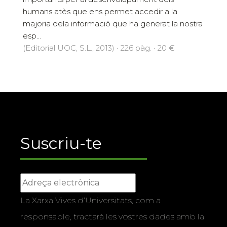
humans atès que ens permet accedir a la
majoria dela informació que ha generat la nostra
esp...
(Editorial UOC, S.L., 2013) · 226 pàg. · 20 €
Suscriu-te
La Xarxa Vives d’Universitats, com a
responsable, tractarà les vostres dades amb la