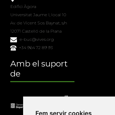
Edifici Àgora
Universitat Jaume I, local 10
Av. de Vicent Sos Baynat, s/n
12071 Castelló de la Plana
e-buc@vives.org
+34 964 72 89 93
Amb el suport
de
Fem servir cookies