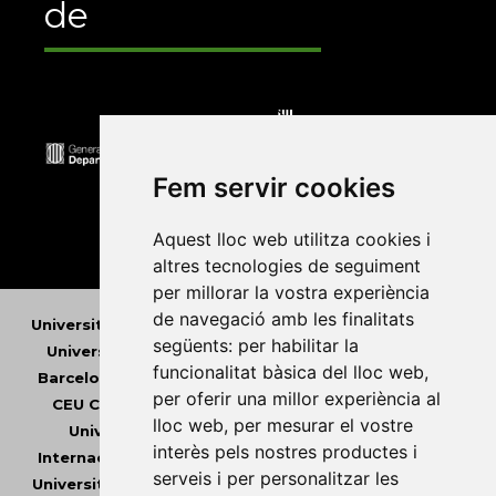
de
Fem servir cookies
Aquest lloc web utilitza cookies i
altres tecnologies de seguiment
per millorar la vostra experiència
de navegació amb les finalitats
Universitat Abat Oliba CEU
•
Universitat d'Alacant
•
següents:
per habilitar la
Universitat d'Andorra
•
Universitat Autònoma de
funcionalitat bàsica del lloc web
,
Barcelona
•
Universitat de Barcelona
•
Universitat
per oferir una millor experiència al
CEU Cardenal Herrera
•
Universitat de Girona
•
lloc web
,
per mesurar el vostre
Universitat de les Illes Balears
•
Universitat
interès pels nostres productes i
Internacional de Catalunya
•
Universitat Jaume I
•
serveis i per personalitzar les
Universitat de Lleida
•
Universitat Miguel Hernández