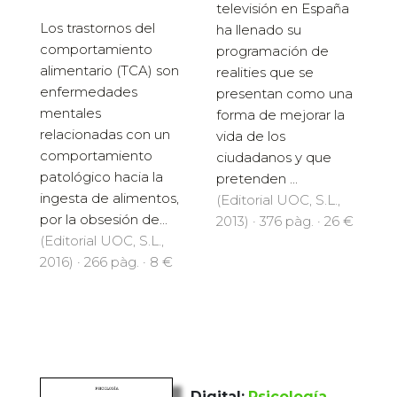
televisión en España
Los trastornos del
ha llenado su
comportamiento
programación de
alimentario (TCA) son
realities que se
enfermedades
presentan como una
mentales
forma de mejorar la
relacionadas con un
vida de los
comportamiento
ciudadanos y que
patológico hacia la
pretenden ...
ingesta de alimentos,
(Editorial UOC, S.L.,
por la obsesión de...
2013) · 376 pàg. · 26 €
(Editorial UOC, S.L.,
2016) · 266 pàg. · 8 €
Digital:
Psicología