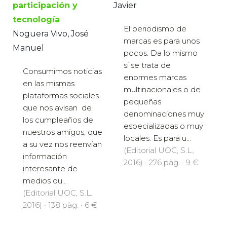
participación y
Javier
tecnología
El periodismo de
Noguera Vivo, José
marcas es para unos
Manuel
pocos. Da lo mismo
si se trata de
Consumimos noticias
enormes marcas
en las mismas
multinacionales o de
plataformas sociales
pequeñas
que nos avisan de
denominaciones muy
los cumpleaños de
especializadas o muy
nuestros amigos, que
locales. Es para u...
a su vez nos reenvían
(Editorial UOC, S.L.,
información
2016) · 276 pàg. · 9 €
interesante de
medios qu...
(Editorial UOC, S.L.,
2016) · 138 pàg. · 6 €