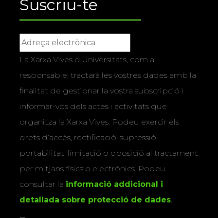
Suscriu-te
La Xarxa Vives d’Universitats, com a
responsable, tractarà les vostres dades amb la
finalitat de gestionar la vostra subscripció i
informar-vos dels actes i activitats que
organitza la Xarxa Vives. Podeu exercir els
drets d’accés, rectificació, supressió,
portabilitat, limitació o oposició al tractament
per mitjans físics o electrònics. Podeu
consultar la
informació addicional i
detallada sobre protecció de dades
.