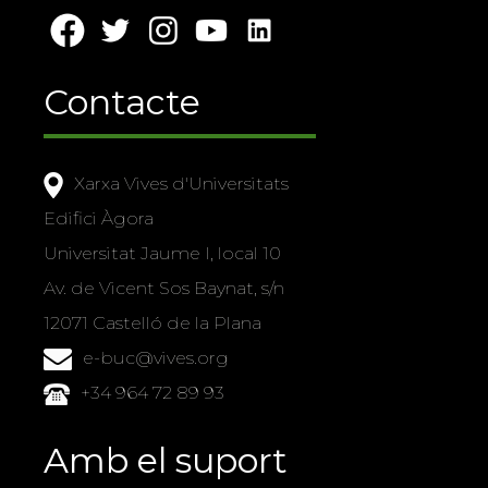
Contacte
Xarxa Vives d'Universitats
Edifici Àgora
Universitat Jaume I, local 10
Av. de Vicent Sos Baynat, s/n
12071 Castelló de la Plana
e-buc@vives.org
+34 964 72 89 93
Amb el suport