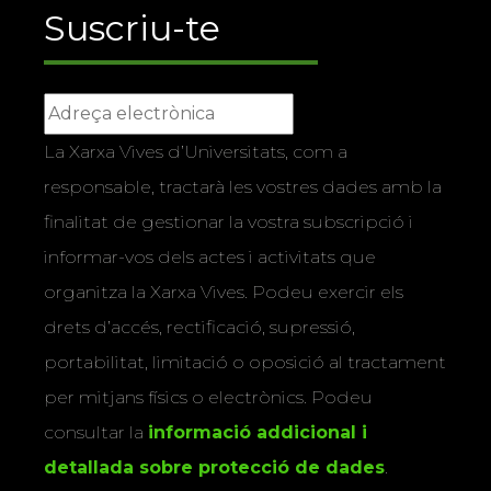
Suscriu-te
La Xarxa Vives d’Universitats, com a
responsable, tractarà les vostres dades amb la
finalitat de gestionar la vostra subscripció i
informar-vos dels actes i activitats que
organitza la Xarxa Vives. Podeu exercir els
drets d’accés, rectificació, supressió,
portabilitat, limitació o oposició al tractament
per mitjans físics o electrònics. Podeu
consultar la
informació addicional i
detallada sobre protecció de dades
.