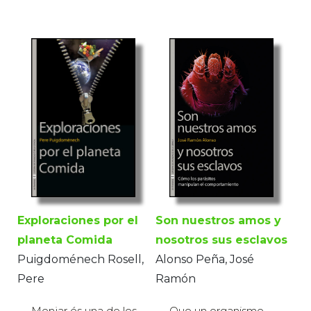
Exploraciones por el
Son nuestros amos y
planeta Comida
nosotros sus esclavos
Puigdoménech Rosell,
Alonso Peña, José
Pere
Ramón
Menjar és una de les
Que un organisme