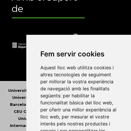
de
Fem servir cookies
Aquest lloc web utilitza cookies i
altres tecnologies de seguiment
per millorar la vostra experiència
de navegació amb les finalitats
Universitat Abat Oliba CEU
•
Universitat d'Alacant
•
següents:
per habilitar la
Universitat d'Andorra
•
Universitat Autònoma de
funcionalitat bàsica del lloc web
,
Barcelona
•
Universitat de Barcelona
•
Universitat
per oferir una millor experiència al
CEU Cardenal Herrera
•
Universitat de Girona
•
lloc web
,
per mesurar el vostre
Universitat de les Illes Balears
•
Universitat
interès pels nostres productes i
Internacional de Catalunya
•
Universitat Jaume I
•
serveis i per personalitzar les