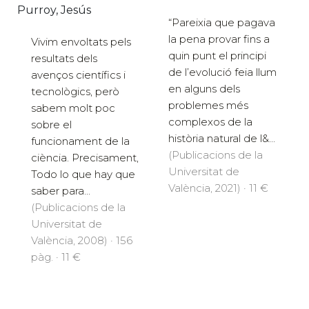
Purroy, Jesús
“Pareixia que pagava
la pena provar fins a
Vivim envoltats pels
quin punt el principi
resultats dels
de l’evolució feia llum
avenços científics i
en alguns dels
tecnològics, però
problemes més
sabem molt poc
complexos de la
sobre el
història natural de l&...
funcionament de la
(Publicacions de la
ciència. Precisament,
Universitat de
Todo lo que hay que
València, 2021) · 11 €
saber para...
(Publicacions de la
Universitat de
València, 2008) · 156
pàg. · 11 €