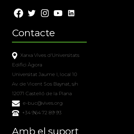
Contacte
Xarxa Vives d'Universitats
Edifici Àgora
Universitat Jaume I, local 10
Av. de Vicent Sos Baynat, s/n
12071 Castelló de la Plana
e-buc@vives.org
+34 964 72 89 93
Amb el suport