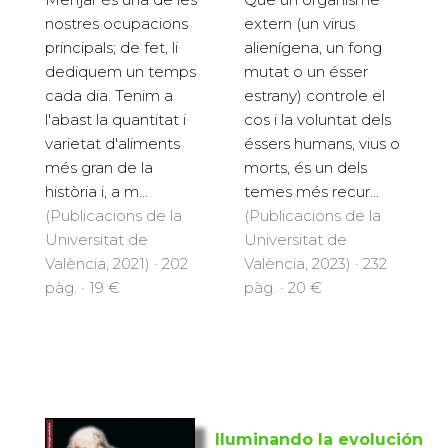
nostres ocupacions
extern (un virus
principals; de fet, li
alienígena, un fong
dediquem un temps
mutat o un ésser
cada dia. Tenim a
estrany) controle el
l'abast la quantitat i
cos i la voluntat dels
varietat d'aliments
éssers humans, vius o
més gran de la
morts, és un dels
història i, a m...
temes més recur...
(Publicacions de la
(Publicacions de la
Universitat de
Universitat de
València, 2021) · 202
València, 2023) · 232
pàg. · 19 €
pàg. · 20 €
Iluminando la evolución