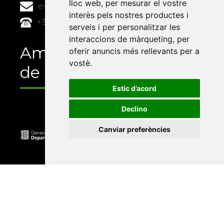
lloc web
,
per mesurar el vostre
e-buc@vives.org
interès pels nostres productes i
+34 964 72 89 93
serveis i per personalitzar les
interaccions de màrqueting
,
per
Amb el suport
oferir anuncis més rellevants per a
vostè
.
de
Estic d’acord
Declino
Canviar preferències
Universitat Abat Oliba CEU
•
Universitat d'Alacant
•
Universitat d'Andorra
•
Universitat Autònoma de