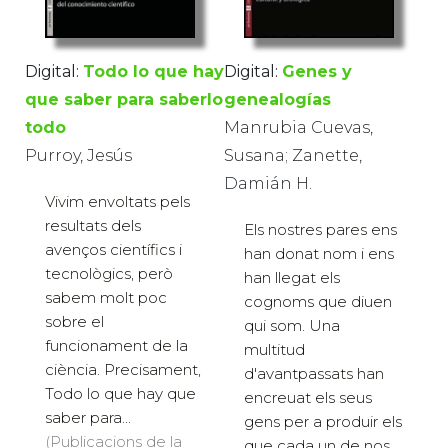
Digital:
Todo lo que hay
Digital:
Genes y
que saber para saberlo
genealogías
todo
Manrubia Cuevas,
Purroy, Jesús
Susana; Zanette,
Damián H.
Vivim envoltats pels
resultats dels
Els nostres pares ens
avenços científics i
han donat nom i ens
tecnològics, però
han llegat els
sabem molt poc
cognoms que diuen
sobre el
qui som. Una
funcionament de la
multitud
ciència. Precisament,
d'avantpassats han
Todo lo que hay que
encreuat els seus
saber para...
gens per a produir els
(Publicacions de la
que cada un de nos...