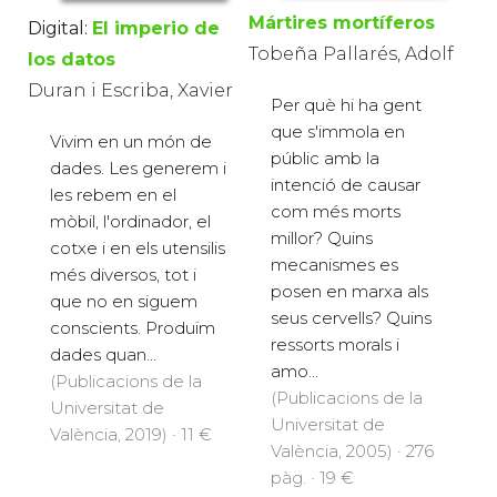
Mártires mortíferos
Digital:
El imperio de
Tobeña Pallarés, Adolf
los datos
Duran i Escriba, Xavier
Per què hi ha gent
que s'immola en
Vivim en un món de
públic amb la
dades. Les generem i
intenció de causar
les rebem en el
com més morts
mòbil, l'ordinador, el
millor? Quins
cotxe i en els utensilis
mecanismes es
més diversos, tot i
posen en marxa als
que no en siguem
seus cervells? Quins
conscients. Produïm
ressorts morals i
dades quan...
amo...
(Publicacions de la
(Publicacions de la
Universitat de
Universitat de
València, 2019) · 11 €
València, 2005) · 276
pàg. · 19 €