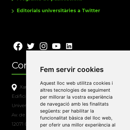
Editorials universitàries a Twitter
Contacte
Fem servir cookies
Aquest lloc web utilitza cookies i
Xarxa Vives d'Universitats
altres tecnologies de seguiment
Edifici Àgora
per millorar la vostra experiència
de navegació amb les finalitats
Universitat Jaume I, local 10
següents:
per habilitar la
Av. de Vicent Sos Baynat, s/n
funcionalitat bàsica del lloc web
,
12071 Castelló de la Plana
per oferir una millor experiència al