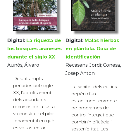
Digital:
Malas hierbas
Digital:
La riqueza de
en plántula. Guía de
los bosques araneses
identificación
durante el siglo XX
Recasens, Jordi; Conesa,
Aunòs, Álvaro
Josep Antoni
Durant amplis
períodes del segle
La sanitat dels cultius
XX, l’aprofitament
depèn d’un
dels abundants
establiment correcte
recursos de la fusta
de programes de
va constituir el pilar
control integrat que
fonamental en què
combinin eficàcia i
es va sustentar
sostenibilitat. Les