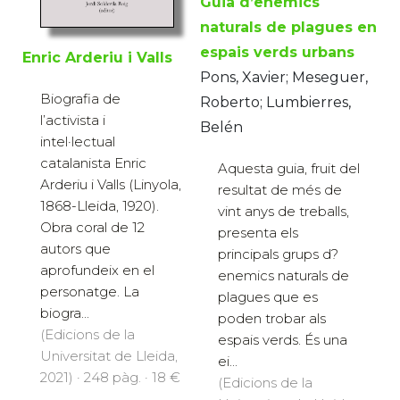
Guia d’enemics
naturals de plagues en
espais verds urbans
Enric Arderiu i Valls
Pons, Xavier; Meseguer,
Biografia de
Roberto; Lumbierres,
l’activista i
Belén
intel·lectual
catalanista Enric
Aquesta guia, fruit del
Arderiu i Valls (Linyola,
resultat de més de
1868-Lleida, 1920).
vint anys de treballs,
Obra coral de 12
presenta els
autors que
principals grups d?
aprofundeix en el
enemics naturals de
personatge. La
plagues que es
biogra...
poden trobar als
(Edicions de la
espais verds. És una
Universitat de Lleida,
ei...
2021) · 248 pàg. · 18 €
(Edicions de la