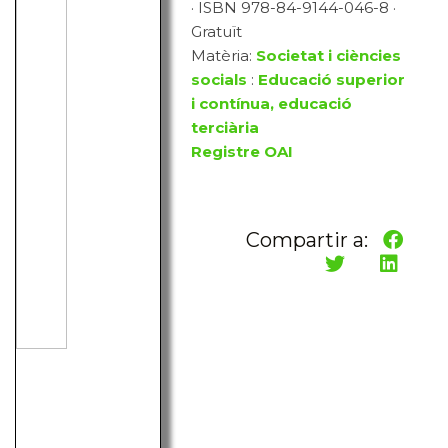
· ISBN 978-84-9144-046-8 ·
Gratuït
Matèria:
Societat i ciències
socials
:
Educació superior
i contínua, educació
terciària
Registre OAI
Compartir a: