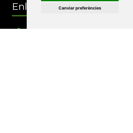
Enllaços
Canviar preferències
Programa de publicacions
Editorials universitàries a Twitter
Contacte
Xarxa Vives d'Universitats
Edifici Àgora