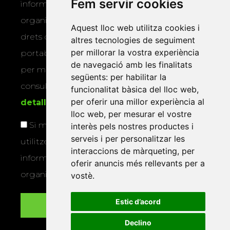
Fem servir cookies
informar-vos dels actes i activitats que
organitza la Xarxa Vives. Podeu exercir els
Aquest lloc web utilitza cookies i
drets d’accés, rectificació, supressió,
altres tecnologies de seguiment
per millorar la vostra experiència
portabilitat, limitació o oposició al tractament
de navegació amb les finalitats
per mitjans físics o electrònics. Podeu
següents:
per habilitar la
consultar la
informació addicional i
funcionalitat bàsica del lloc web
,
per oferir una millor experiència al
detallada sobre protecció de dades
.
lloc web
,
per mesurar el vostre
Si marqueu aquesta casella, consentiu que
interès pels nostres productes i
serveis i per personalitzar les
utilitzem les vostres dades per a enviar-vos
interaccions de màrqueting
,
per
informació sobre els actes i activitats que
oferir anuncis més rellevants per a
organitza la Xarxa Vives.
vostè
.
Estic d’acord
Declino