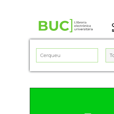
Actualitza les preferències de les cookies
To