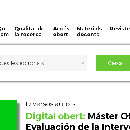
Qui
Qualitat de
Accés
Materials
Reviste
som
la recerca
obert
docents
Cerca
tes les editorials
Diversos autors
Digital obert:
Máster Of
Evaluación de la Interv