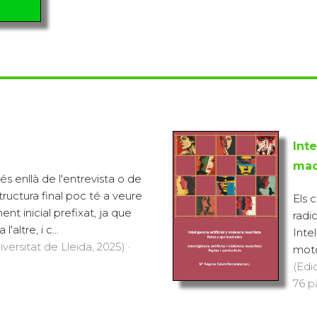
Inte
mac
és enllà de l'entrevista o de
structura final poc té a veure
Els 
t inicial prefixat, ja que
radi
altre, i c...
Intel
versitat de Lleida, 2025) ·
moto
(Edi
76 pà