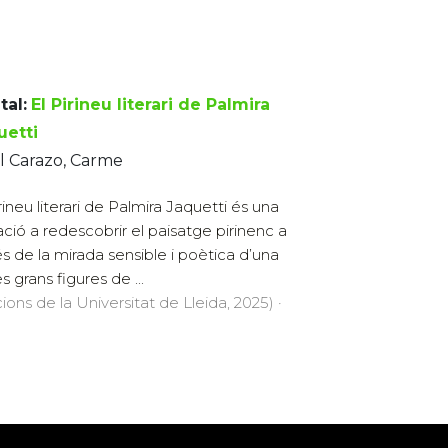
tal:
El Pirineu literari de Palmira
uetti
l Carazo, Carme
irineu literari de Palmira Jaquetti és una
tació a redescobrir el paisatge pirinenc a
és de la mirada sensible i poètica d’una
s grans figures de ...
cions de la Universitat de Lleida, 2025) ·