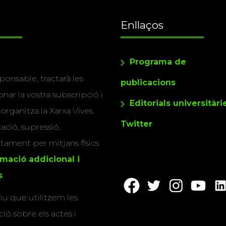
Enllaços
Programa de
ponsable, tractarà les
publicacions
nar la vostra subscripció i
Editorials universitàri
 organitza la Xarxa Vives.
Twitter
cació, supressió,
actament per mitjans físics
rmació addicional i
s
.
u que utilitzem les
ió sobre els actes i