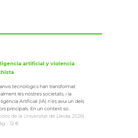
ligencia artificial y violencia
hista
canvis tecnològics han transformat
calment les nostres societats, i la
·ligència Artificial (IA) n’és avui un dels
rs principals. En un context so...
cions de la Universitat de Lleida, 2026) ·
g. · 12 €