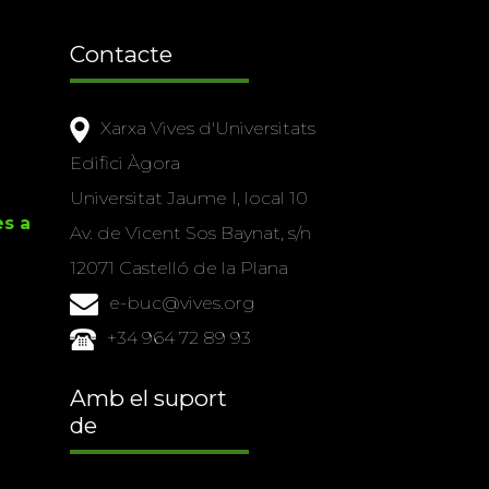
Contacte
Xarxa Vives d'Universitats
Edifici Àgora
Universitat Jaume I, local 10
es a
Av. de Vicent Sos Baynat, s/n
12071 Castelló de la Plana
e-buc@vives.org
+34 964 72 89 93
Amb el suport
de