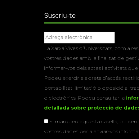
Suscriu-te
La Xarxa Vives d’Universitats, com a res
vostres dades amb la finalitat de gestio
informar-vos dels actes i activitats que
Podeu exercir els drets d’accés, rectifi
portabilitat, limitació o oposició al tr
o electrònics. Podeu consultar la
info
detallada sobre protecció de dade
Si marqueu aquesta casella, consenti
vostres dades per a enviar-vos informac