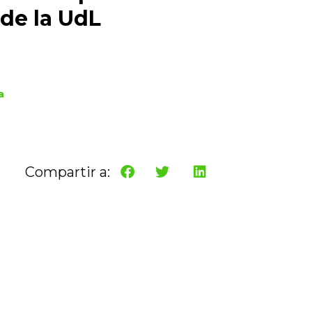
de la UdL
a
Compartir a: