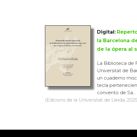
Digital:
Reperto
la Barcelona d
de la ópera al 
La Biblioteca de 
Universitat de Ba
un cuaderno misc
tecla pertenecien
convento de Sa...
(Edicions de la Universitat de Lleida, 2025)