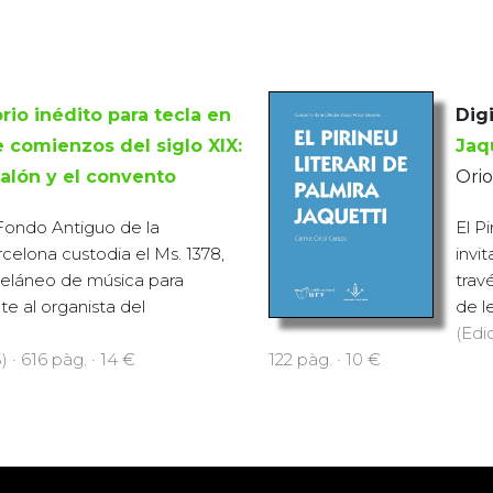
rio inédito para tecla en
Digi
e comienzos del siglo XIX:
Jaq
salón y el convento
Orio
Fondo Antiguo de la
El P
rcelona custodia el Ms. 1378,
invi
eláneo de música para
trav
te al organista del
de le
(Edi
 · 616 pàg. · 14 €
122 pàg. · 10 €