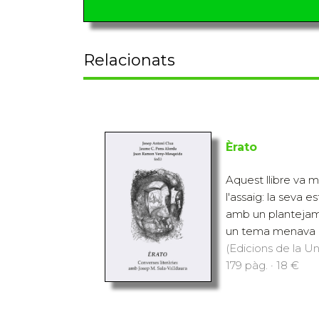
Relacionats
Èrato
Aquest llibre va m
l'assaig: la seva e
amb un plantejamen
un tema menava a l'
(Edicions de la Uni
179 pàg. · 18 €