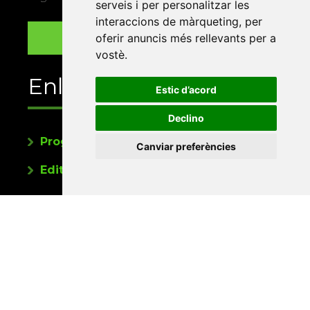
serveis i per personalitzar les
interaccions de màrqueting
,
per
oferir anuncis més rellevants per a
vostè
.
Enllaços
Estic d’acord
Declino
Programa de publicacions
Canviar preferències
Editorials universitàries a Twitter
Contacte