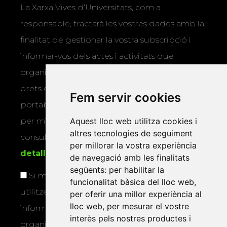
La Xarxa Vives d’Universitats, com a
responsable, tractarà les vostres dades amb la
finalitat de gestionar la vostra subscripció i
informar-vos dels actes i activitats que
organitza la Xarxa Vives. Podeu exercir els
drets d’accés, rectificació, supressió,
Fem servir cookies
portabilitat, limitació o oposició al tractament
per mitjans físics o electrònics. Podeu
Aquest lloc web utilitza cookies i
altres tecnologies de seguiment
consultar la
informació addicional i
per millorar la vostra experiència
detallada sobre protecció de dades
.
de navegació amb les finalitats
següents:
per habilitar la
Si marqueu aquesta casella, consentiu que
funcionalitat bàsica del lloc web
,
utilitzem les vostres dades per a enviar-vos
per oferir una millor experiència al
lloc web
,
per mesurar el vostre
informació sobre els actes i activitats que
interès pels nostres productes i
organitza la Xarxa Vives.