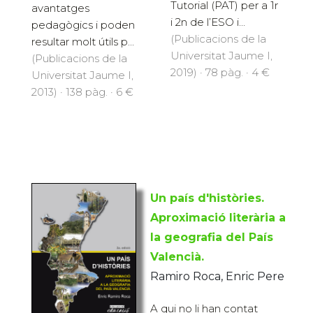
Tutorial (PAT) per a 1r
avantatges
i 2n de l’ESO i...
pedagògics i poden
(Publicacions de la
resultar molt útils p...
Universitat Jaume I,
(Publicacions de la
2019) · 78 pàg. · 4 €
Universitat Jaume I,
2013) · 138 pàg. · 6 €
Un país d'històries.
Aproximació literària a
la geografia del País
Valencià.
Ramiro Roca, Enric Pere
A qui no li han contat