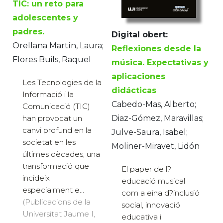
TIC: un reto para
adolescentes y
padres.
Digital obert:
Orellana Martín, Laura;
Reflexiones desde la
Flores Buils, Raquel
música. Expectativas y
aplicaciones
Les Tecnologies de la
didácticas
Informació i la
Cabedo-Mas, Alberto;
Comunicació (TIC)
Diaz-Gómez, Maravillas;
han provocat un
canvi profund en la
Julve-Saura, Isabel;
societat en les
Moliner-Miravet, Lidón
últimes dècades, una
transformació que
El paper de l?
incideix
educació musical
especialment e...
com a eina d?inclusió
(Publicacions de la
social, innovació
Universitat Jaume I,
educativa i