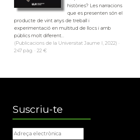
històries? Les narracions
que es presenten són el
producte de vint anys de treball i
experimentació en multitud de llocs i amb
públics molt diferent...
(Publicacions de la Universitat Jaume I, 2022) ·
247 pàg. · 22 €
Suscriu-te