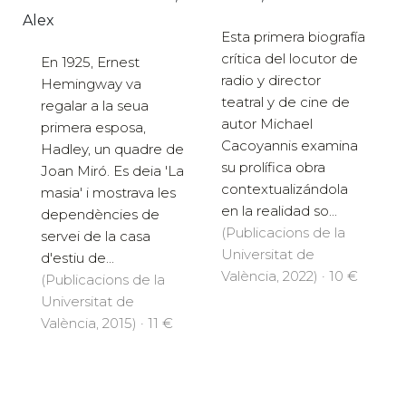
Alex
Esta primera biografía
crítica del locutor de
En 1925, Ernest
radio y director
Hemingway va
teatral y de cine de
regalar a la seua
autor Michael
primera esposa,
Cacoyannis examina
Hadley, un quadre de
su prolífica obra
Joan Miró. Es deia 'La
contextualizándola
masia' i mostrava les
en la realidad so...
dependències de
(Publicacions de la
servei de la casa
Universitat de
d'estiu de...
València, 2022) · 10 €
(Publicacions de la
Universitat de
València, 2015) · 11 €