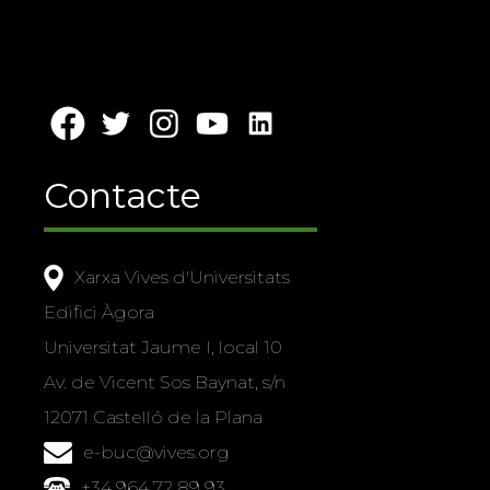
Contacte
Xarxa Vives d'Universitats
Edifici Àgora
Universitat Jaume I, local 10
Av. de Vicent Sos Baynat, s/n
12071 Castelló de la Plana
e-buc@vives.org
+34 964 72 89 93