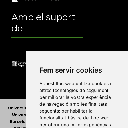
Amb el suport
de
Fem servir cookies
Aquest lloc web utilitza cookies i
altres tecnologies de seguiment
per millorar la vostra experiència
de navegació amb les finalitats
Universitat Abat Oliba CEU
•
Universitat d'Alacant
•
següents:
per habilitar la
Universitat d'Andorra
•
Universitat Autònoma de
funcionalitat bàsica del lloc web
,
Barcelona
•
Universitat de Barcelona
•
Universitat
per oferir una millor experiència al