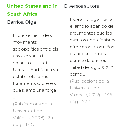
United States and in
Diversos autors
South Africa
Esta antología ilustra
Barrios, Olga
el amplio abanico de
argumentos que los
El creixement dels
escritos abolicionistas
moviments
ofrecieron a los niños
sociopolítics entre els
estadounidenses
anys seixanta i
durante la primera
noranta als Estats
mitad del siglo XIX. Al
Units i a Sud-àfrica va
comp...
establir els ferms
(Publicacions de la
fonaments sobre els
Universitat de
quals, amb una força
València, 2022) · 446
...
pàg. · 22 €
(Publicacions de la
Universitat de
València, 2008) · 244
pàg. · 17 €