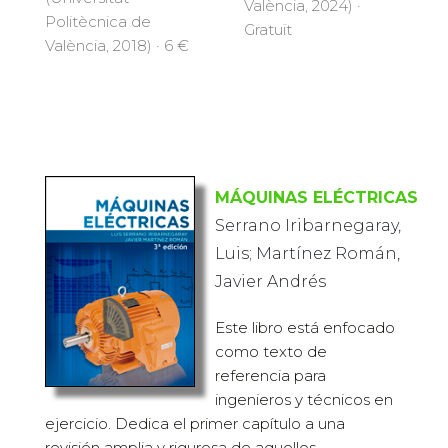
València, 2024) ·
Politècnica de
Gratuït
València, 2018) · 6 €
MÁQUINAS ELÉCTRICAS
Serrano Iribarnegaray,
Luis; Martínez Román,
Javier Andrés
Este libro está enfocado
como texto de
referencia para
ingenieros y técnicos en
ejercicio. Dedica el primer capítulo a una
revisión amplia y rigurosa de aquellos