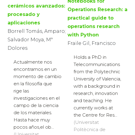
Notebooks for
cerámicos avanzados:
Operations Research: a
procesado y
practical guide to
aplicaciones
operations research
Borrell Tomás, Amparo;
with Python
Salvador Moya, Mª
Fraile Gil, Francisco
Dolores
Holds a PhD in
Actualmente nos
Telecommunications
encontramos en un
from the Polytechnic
momento de cambio
University of Valencia,
en la filosofía que
with a background in
rige las
research, innovation
investigaciones en el
and teaching. He
campo de la ciencia
currently works at
de los materiales.
the Centre for Res...
Hasta hace muy
(Universitat
pocos años,el ob...
Politècnica de
(Universitat