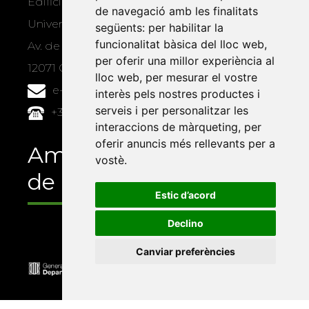
Edifici Àgora
de navegació amb les finalitats
Universitat Jaume I, local 10
següents:
per habilitar la
funcionalitat bàsica del lloc web
,
Av. de Vicent Sos Baynat, s/n
per oferir una millor experiència al
12071 Castelló de la Plana
lloc web
,
per mesurar el vostre
e-buc@vives.org
interès pels nostres productes i
serveis i per personalitzar les
+34 964 72 89 93
interaccions de màrqueting
,
per
oferir anuncis més rellevants per a
Amb el suport
vostè
.
de
Estic d’acord
Declino
Canviar preferències