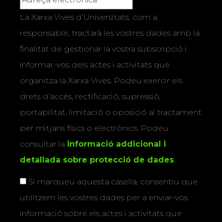
La Xarxa Vives d’Universitats, com a
responsable, tractarà les vostres dades amb la
finalitat de gestionar la vostra subscripció i
informar-vos dels actes i activitats que
organitza la Xarxa Vives. Podeu exercir els
drets d’accés, rectificació, supressió,
portabilitat, limitació o oposició al tractament
per mitjans físics o electrònics. Podeu
consultar la
informació addicional i
detallada sobre protecció de dades
.
Si marqueu aquesta casella, consentiu que
utilitzem les vostres dades per a enviar-vos
informació sobre els actes i activitats que