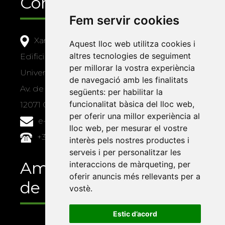
Contacte
Fem servir cookies
Xarxa Vives d'Universitats
Aquest lloc web utilitza cookies i
altres tecnologies de seguiment
Edifici Àgora
per millorar la vostra experiència
Universitat Jaume I, local 10
de navegació amb les finalitats
Av. de Vicent Sos Baynat, s/n
següents:
per habilitar la
funcionalitat bàsica del lloc web
,
12071 Castelló de la Plana
per oferir una millor experiència al
e-buc@vives.org
lloc web
,
per mesurar el vostre
+34 964 72 89 93
interès pels nostres productes i
serveis i per personalitzar les
Amb el suport
interaccions de màrqueting
,
per
oferir anuncis més rellevants per a
de
vostè
.
Estic d’acord