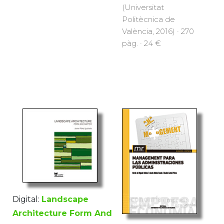
(Universitat
Politècnica de
València, 2016) · 270
pàg. · 24 €
Digital:
Landscape
Architecture Form And