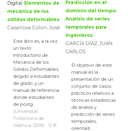
Predicción en el
Digital:
Elementos de
dominio del tiempo.
mecánica de los
Análisis de series
sólidos deformables
temporales para
Casanova Colon, José
ingenieros
Este libro es, a la vez,
GARCÍA DÍAZ, JUAN
un texto
CARLOS
introductorio de
Mecánica de los
El objetivo de este
Sólidos Deformables,
manual es la
dirigido a estudiantes
presentación de un
de grado, y un
conjunto de casos
manual de referencia
prácticos relativos a
donde estudiantes
técnicas estadísticas
de postg...
de análisis y
(Universitat
predicción de series
Politècnica de
temporales,
València, 2018) · 12 €
orientad...