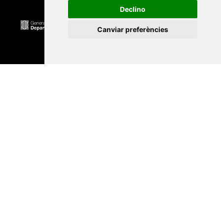
Declino
Canviar preferències
Universitat Abat Oliba CEU
•
Universitat d'Alacant
•
Universitat d'Andorra
•
Universitat Autònoma de
Barcelona
•
Universitat de Barcelona
•
Universitat
CEU Cardenal Herrera
•
Universitat de Girona
•
Universitat de les Illes Balears
•
Universitat
Internacional de Catalunya
•
Universitat Jaume I
•
Universitat de Lleida
•
Universitat Miguel Hernández
d'Elx
•
Universitat Oberta de Catalunya
•
Universitat
de Perpinyà Via Domitia
•
Universitat Politècnica de
Catalunya
•
Universitat Politècnica de València
•
Universitat Pompeu Fabra
•
Universitat Ramon Llull
•