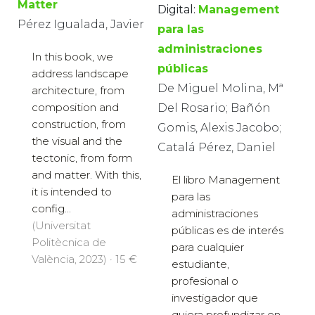
Matter
Digital:
Management
Pérez Igualada, Javier
para las
administraciones
In this book, we
públicas
address landscape
De Miguel Molina, Mª
architecture, from
composition and
Del Rosario; Bañón
construction, from
Gomis, Alexis Jacobo;
the visual and the
Catalá Pérez, Daniel
tectonic, from form
and matter. With this,
El libro Management
it is intended to
para las
config...
administraciones
(Universitat
públicas es de interés
Politècnica de
para cualquier
València, 2023) · 15 €
estudiante,
profesional o
investigador que
quiera profundizar en