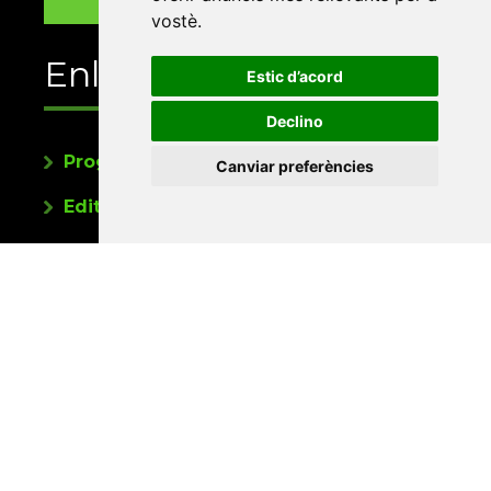
vostè
.
Enllaços
Estic d’acord
Declino
Programa de publicacions
Canviar preferències
Editorials universitàries a Twitter
Contacte