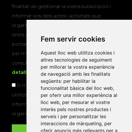
finalitat de gestionar la vostra subscripció i
informar-vos dels actes i activitats que
organitza la Xarxa Vives. Podeu exercir els
drets d’accés, rectificació, supressió,
Fem servir cookies
portabilitat, limitació o oposició al tractament
Aquest lloc web utilitza cookies i
per mitjans físics o electrònics. Podeu
altres tecnologies de seguiment
consultar la
informació addicional i
per millorar la vostra experiència
detallada sobre protecció de dades
.
de navegació amb les finalitats
següents:
per habilitar la
Si marqueu aquesta casella, consentiu que
funcionalitat bàsica del lloc web
,
utilitzem les vostres dades per a enviar-vos
per oferir una millor experiència al
lloc web
,
per mesurar el vostre
informació sobre els actes i activitats que
interès pels nostres productes i
organitza la Xarxa Vives.
serveis i per personalitzar les
interaccions de màrqueting
,
per
oferir anuncis més rellevants per a