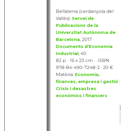
Bellaterra (cerdanyola del
Vallès):
Servei de
Publicacions de la
Universitat Autònoma de
Barcelona
, 2017 ·
Documents d'Economia
Industrial
, 40
82 p. · 16 x 23 cm · · ISBN
978-84-490-7248-2 · 20 €
Matèria:
Economia,
finances, empresa i gestió
:
Crisis i desastres
econòmics i financers