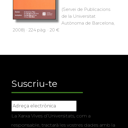
(Servei de Publicacions
de la Universitat
Autònoma de Barcelona,
2008) · 224 pàg. · 20 €
Suscriu-te
La Xarxa Vives d’Universitats, com a
responsable, tractarà les vostres dades amb la