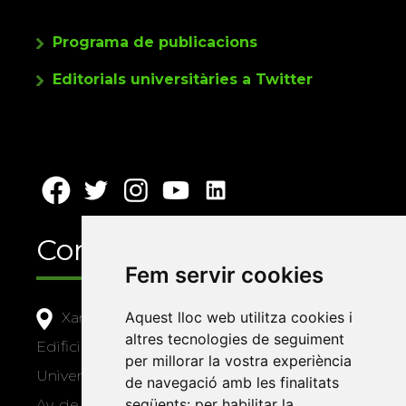
Programa de publicacions
Editorials universitàries a Twitter
Contacte
Fem servir cookies
Aquest lloc web utilitza cookies i
Xarxa Vives d'Universitats
altres tecnologies de seguiment
Edifici Àgora
per millorar la vostra experiència
Universitat Jaume I, local 10
de navegació amb les finalitats
següents:
per habilitar la
Av. de Vicent Sos Baynat, s/n