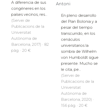
A diferencia de sus
Antoni
congéneres en los
países vecinos, res...
En pleno desarrollo
(Servei de
del Plan Bolonia y a
Publicacions de la
pesar del tiempo
Universitat
transcurrido, en los
Autònoma de
cenáculos
Barcelona, 2017) · 82
universitarios la
pàg. · 20 €
sombra de Wilhelm
von Humboldt sigue
presente. Mucho se
le cita, pe...
(Servei de
Publicacions de la
Universitat
Autònoma de
Barcelona, 2020) ·
156 pàg. · 20 €