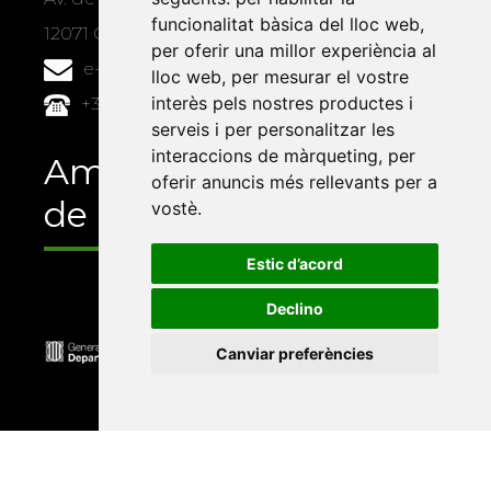
funcionalitat bàsica del lloc web
,
12071 Castelló de la Plana
per oferir una millor experiència al
e-buc@vives.org
lloc web
,
per mesurar el vostre
interès pels nostres productes i
+34 964 72 89 93
serveis i per personalitzar les
interaccions de màrqueting
,
per
Amb el suport
oferir anuncis més rellevants per a
de
vostè
.
Estic d’acord
Declino
Canviar preferències