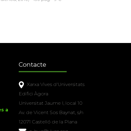
Contacte
Xarxa Vives d'Universitats
Edifici Àgora
Universitat Jaume I, local 10
es a
Av. de Vicent Sos Baynat, s/n
12071 Castelló de la Plana