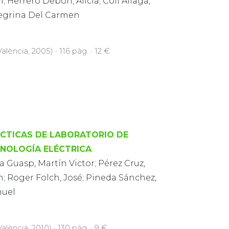
; Herrero Debón, Alicia; Coll Aliaga,
egrina Del Carmen
alència, 2005) · 116 pàg. · 12 €
CTICAS DE LABORATORIO DE
NOLOGÍA ELÉCTRICA
a Guasp, Martín Victor; Pérez Cruz,
; Roger Folch, José; Pineda Sánchez,
uel
alència, 2010) · 130 pàg. · 9 €