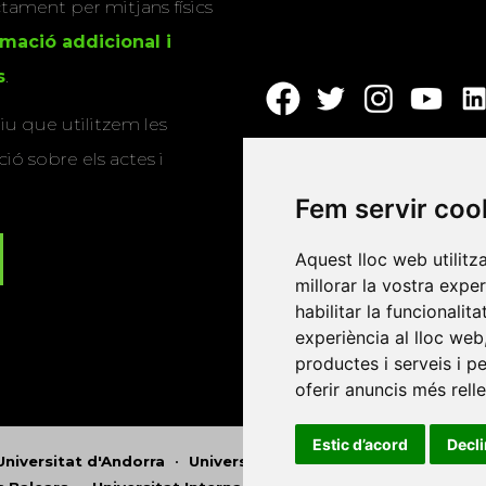
actament per mitjans físics
rmació addicional i
s
.
u que utilitzem les
ió sobre els actes i
Fem servir coo
Aquest lloc web utilitz
millorar la vostra expe
habilitar la funcionalit
experiència al lloc web
productes i serveis i p
oferir anuncis més rell
Estic d’acord
Decl
Universitat d'Andorra
•
Universitat Autònoma de Barcelona