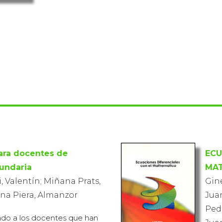
ara docentes de
ECU
undaria
MA
, Valentín; Miñana Prats,
Gine
na Piera, Almanzor
Juan
Ped
ado a los docentes que han