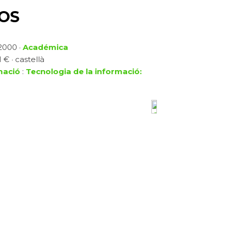
OS
 2000 ·
Académica
 € · castellà
mació
:
Tecnologia de la informació: