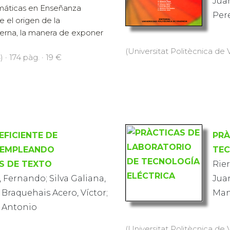
Juan
máticas en Enseñanza
Per
 el origen de la
rna, la manera de exponer
(Universitat Politècnica de V
 · 174 pàg. · 19 €
EFICIENTE DE
PRÀ
EMPLEANDO
TEC
S DE TEXTO
Rier
 Fernando; Silva Galiana,
Juan
 Braquehais Acero, Víctor;
Man
é Antonio
(Universitat Politècnica de V