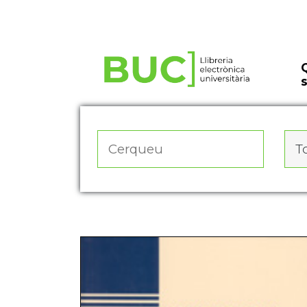
Actualitza les preferències de les cookies
To