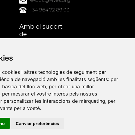
e-buc@vives.org
+34 964 72 89 93
Amb el suport
de
kies
a cookies i altres tecnologies de seguiment per
riència de navegació amb les finalitats següents:
per
at bàsica del lloc web
,
per oferir una millor
,
per mesurar el vostre interès pels nostres
er personalitzar les interaccions de màrqueting
,
per
evants per a vostè
.
ino
Canviar preferències
•
Universitat de Barcelona
•
Universitat CEU Cardenal