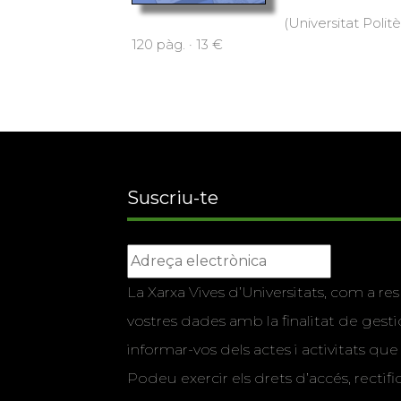
(Universitat Polit
120 pàg. · 13 €
Suscriu-te
La Xarxa Vives d’Universitats, com a res
vostres dades amb la finalitat de gestio
informar-vos dels actes i activitats que
Podeu exercir els drets d’accés, rectifi