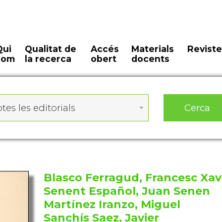
Qui
Qualitat de
Accés
Materials
Reviste
som
la recerca
obert
docents
Cerca
tes les editorials
Blasco Ferragud, Francesc Xav
Senent Español, Juan Senen
Martínez Iranzo, Miguel
Sanchís Saez, Javier