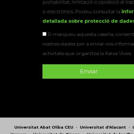
portabilitat, limitació o oposició al tr
o electrònics. Podeu consultar la
info
detallada sobre protecció de dade
Si marqueu aquesta casella, consenti
vostres dades per a enviar-vos informac
activitats que organitza la Xarxa Vives.
Universitat Abat Oliba CEU
•
Universitat d'Alacant
•