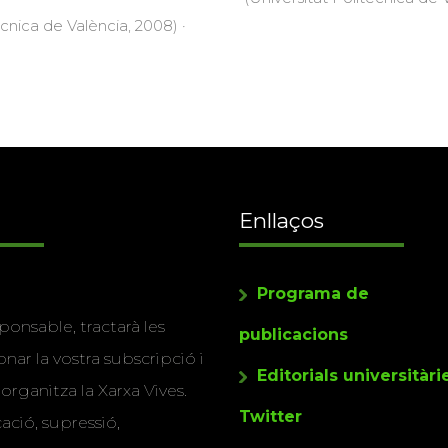
ècnica de València, 2008) ·
Enllaços
Programa de
ponsable, tractarà les
publicacions
nar la vostra subscripció i
Editorials universitàri
 organitza la Xarxa Vives.
Twitter
cació, supressió,