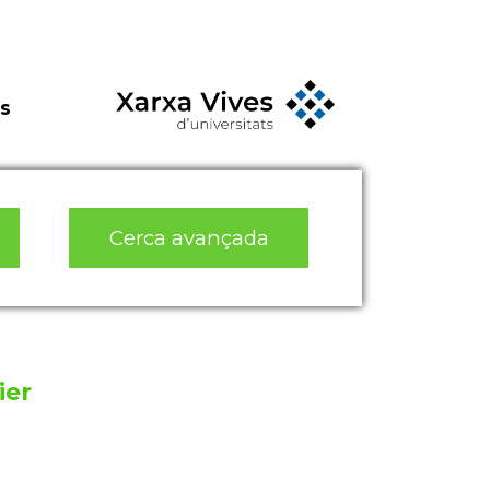
s
Cerca avançada
ier