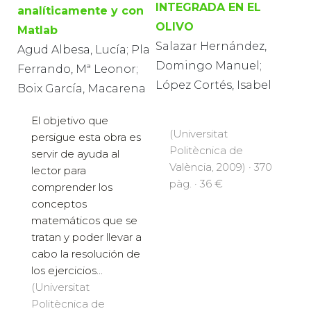
INTEGRADA EN EL
analíticamente y con
OLIVO
Matlab
Salazar Hernández,
Agud Albesa, Lucía; Pla
Domingo Manuel;
Ferrando, Mª Leonor;
López Cortés, Isabel
Boix García, Macarena
El objetivo que
(Universitat
persigue esta obra es
Politècnica de
servir de ayuda al
València, 2009) · 370
lector para
pàg. · 36 €
comprender los
conceptos
matemáticos que se
tratan y poder llevar a
cabo la resolución de
los ejercicios...
(Universitat
Politècnica de