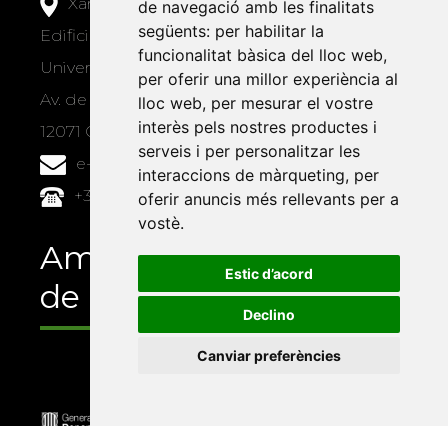
Xarxa Vives d'Universitats
de navegació amb les finalitats
següents:
per habilitar la
Edifici Àgora
funcionalitat bàsica del lloc web
,
Universitat Jaume I, local 10
per oferir una millor experiència al
Av. de Vicent Sos Baynat, s/n
lloc web
,
per mesurar el vostre
interès pels nostres productes i
12071 Castelló de la Plana
serveis i per personalitzar les
e-buc@vives.org
interaccions de màrqueting
,
per
+34 964 72 89 93
oferir anuncis més rellevants per a
vostè
.
Amb el suport
Estic d’acord
de
Declino
Canviar preferències