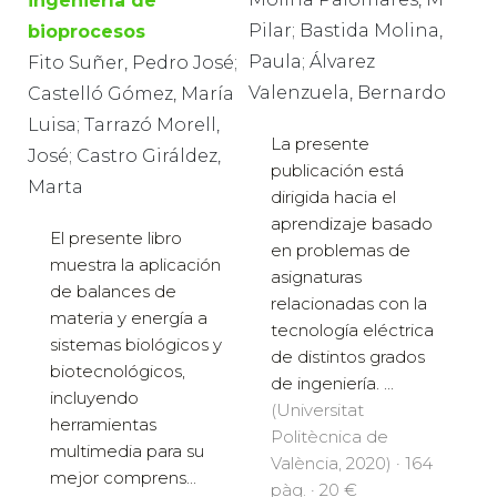
ingeniería de
Pilar; Bastida Molina,
bioprocesos
Paula; Álvarez
Fito Suñer, Pedro José;
Valenzuela, Bernardo
Castelló Gómez, María
Luisa; Tarrazó Morell,
La presente
José; Castro Giráldez,
publicación está
Marta
dirigida hacia el
aprendizaje basado
El presente libro
en problemas de
muestra la aplicación
asignaturas
de balances de
relacionadas con la
materia y energía a
tecnología eléctrica
sistemas biológicos y
de distintos grados
biotecnológicos,
de ingeniería. ...
incluyendo
(Universitat
herramientas
Politècnica de
multimedia para su
València, 2020) · 164
mejor comprens...
pàg. · 20 €