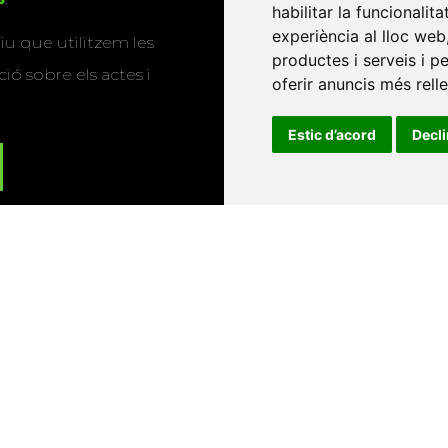
habilitar la funcionalit
experiència al lloc web
u que utilitzem les
productes i serveis i p
ió sobre els actes i
oferir anuncis més rell
Estic d’acord
Decl
Universitat d'Andorra
•
Universitat Autònoma de Barcelona
es Balears
•
Universitat Internacional de Catalunya
•
Univers
Universitat de Perpinyà Via Domitia
•
Universitat Politècni
niversitat Rovira i Virgili
•
Universitat de Sàsser
•
Universita