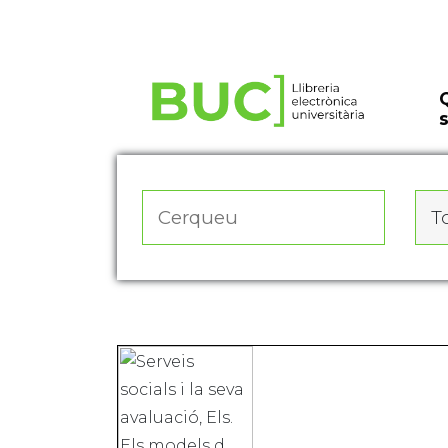
Actualitza les preferències de les cookies
To