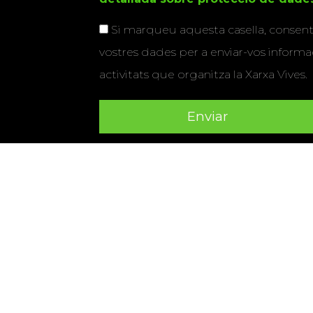
Si marqueu aquesta casella, consenti
vostres dades per a enviar-vos informac
activitats que organitza la Xarxa Vives.
Universitat Abat Oliba CEU
•
Universitat d'Alacant
•
Herrera
•
Universitat de Girona
•
Universitat de les Ill
Hernández d'Elx
•
Universitat Oberta de Catalunya
•
Universitat Pompeu Fabra
•
Universitat Ramon Llull
•
U