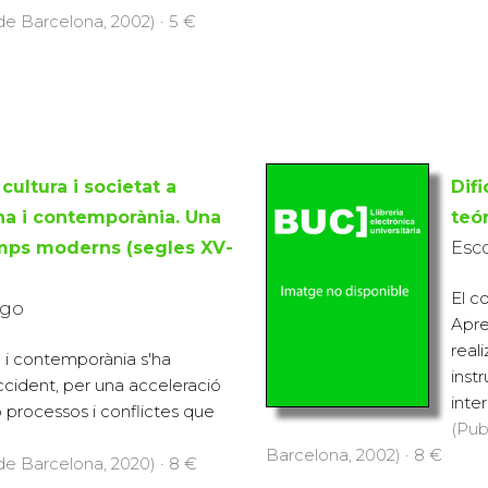
 de Barcelona, 2002) · 5 €
 cultura i societat a
Dif
a i contemporània. Una
teó
emps moderns (segles XV-
Esco
El c
ego
Apre
real
i contemporània s'ha
inst
ccident, per una acceleració
inte
b processos i conflictes que
(Pub
Barcelona, 2002) · 8 €
 de Barcelona, 2020) · 8 €