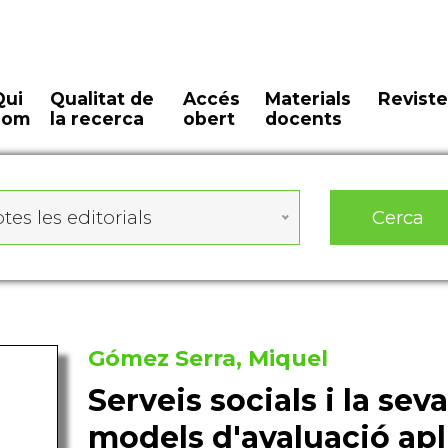
Qui
Qualitat de
Accés
Materials
Reviste
som
la recerca
obert
docents
Cerca
tes les editorials
Gómez Serra, Miquel
Serveis socials i la seva
models d'avaluació apli