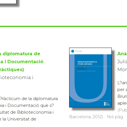
a diplomatura de
Anà
ia i Documentació
Juli
ràctiques)
Mon
lioteconomia i
L?an
per a
Brun
Pràcticum de la diplomatura
aple
ia i Documentació que s?
(Pub
ultat de Biblioteconomia i
Barcelona, 2012) · 164 pàg. ·
la Universitat de