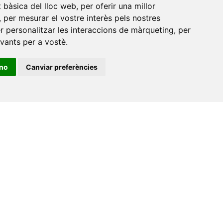
at bàsica del lloc web
,
per oferir una millor
Amb el suport
,
per mesurar el vostre interès pels nostres
de
er personalitzar les interaccions de màrqueting
,
per
evants per a vostè
.
ino
Canviar preferències
•
Universitat de Barcelona
•
Universitat CEU Cardenal
itat Jaume I
•
Universitat de Lleida
•
Universitat Miguel
ca de Catalunya
•
Universitat Politècnica de València
•
t de València
•
Universitat de Vic - Universitat Central de