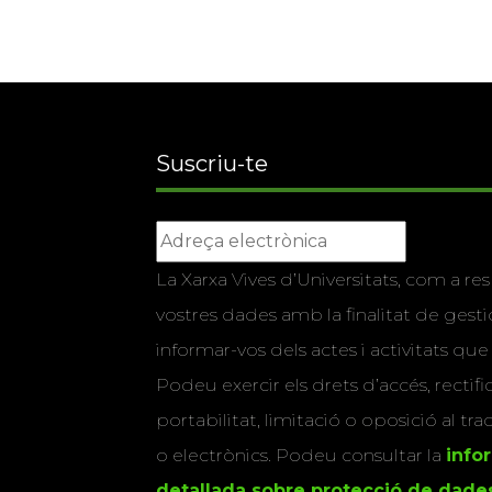
Suscriu-te
La Xarxa Vives d’Universitats, com a res
vostres dades amb la finalitat de gestio
informar-vos dels actes i activitats que
Podeu exercir els drets d’accés, rectifi
portabilitat, limitació o oposició al tr
o electrònics. Podeu consultar la
info
detallada sobre protecció de dade