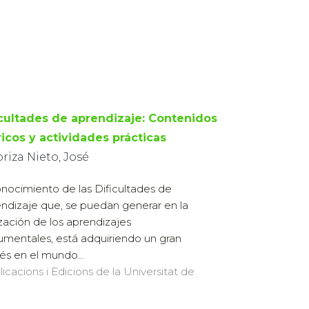
icultades de aprendizaje: Contenidos
ricos y actividades prácticas
riza Nieto, José
onocimiento de las Dificultades de
ndizaje que, se puedan generar en la
ización de los aprendizajes
rumentales, está adquiriendo un gran
rés en el mundo...
licacions i Edicions de la Universitat de