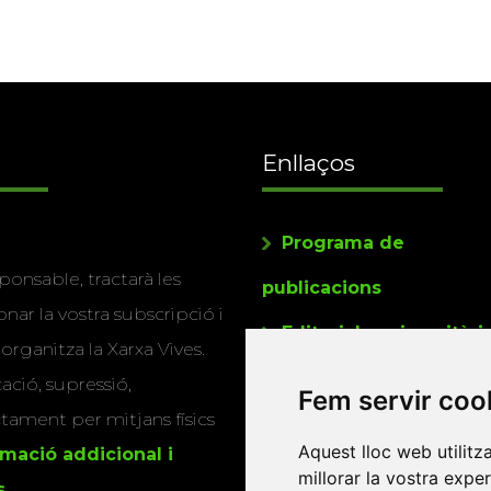
Enllaços
Programa de
ponsable, tractarà les
publicacions
nar la vostra subscripció i
Editorials universitàri
 organitza la Xarxa Vives.
Twitter
cació, supressió,
Fem servir coo
actament per mitjans físics
Aquest lloc web utilitz
rmació addicional i
millorar la vostra expe
s
.