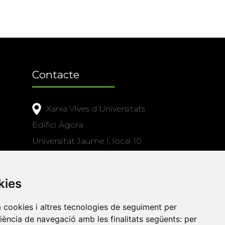
Contacte
Xarxa Vives d'Universitats
Edifici Àgora
Universitat Jaume I, local 10
es a
Av. de Vicent Sos Baynat, s/n
12071 Castelló de la Plana
kies
e-buc@vives.org
+34 964 72 89 93
a cookies i altres tecnologies de seguiment per
riència de navegació amb les finalitats següents:
per