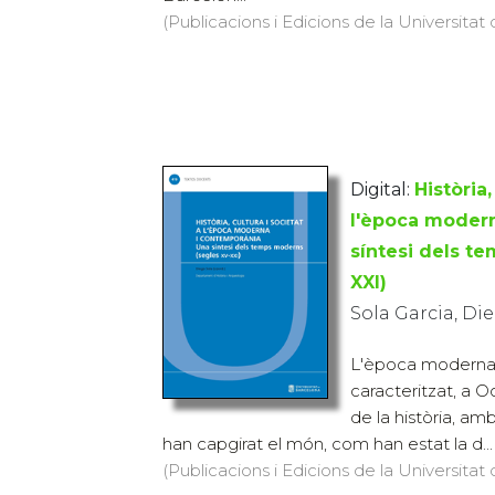
(Publicacions i Edicions de la Universitat
Digital:
Història,
l'època modern
síntesi dels t
XXI)
Sola Garcia, Di
L'època moderna 
caracteritzat, a O
de la història, am
han capgirat el món, com han estat la d...
(Publicacions i Edicions de la Universitat