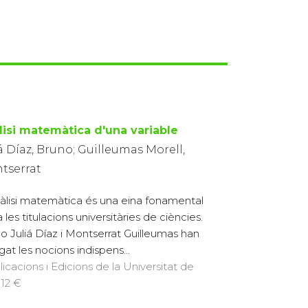
lisi matemàtica d'una variable
á Díaz, Bruno; Guilleumas Morell,
tserrat
àlisi matemàtica és una eina fonamental
 les titulacions universitàries de ciències.
o Juliá Díaz i Montserrat Guilleumas han
gat les nocions indispens...
licacions i Edicions de la Universitat de
 12 €