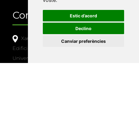
vostè
.
Contacte
Estic d’acord
Declino
Xarxa Vives d'Universitats
Canviar preferències
Edifici Àgora
Universitat Jaume I, local 10
Av. de Vicent Sos Baynat, s/n
12071 Castelló de la Plana
e-buc@vives.org
+34 964 72 89 93
Amb el suport
de