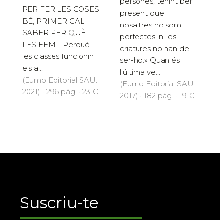
persones; tenint ben
PER FER LES COSES
present que
BÉ, PRIMER CAL
nosaltres no som
SABER PER QUÈ
perfectes, ni les
LES FEM. Perquè
criatures no han de
les classes funcionin
ser-ho.» Quan és
els a...
l'última ve...
(Eumo Editorial SAU,
(Eumo Editorial SAU,
2021) · 296 pàg. · 23 €
2017) · 182 pàg. · 19 €
Suscriu-te