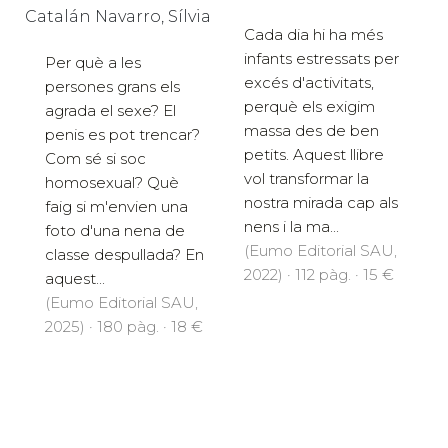
Catalán Navarro, Sílvia
Cada dia hi ha més
infants estressats per
Per què a les
excés d'activitats,
persones grans els
perquè els exigim
agrada el sexe? El
massa des de ben
penis es pot trencar?
petits. Aquest llibre
Com sé si soc
vol transformar la
homosexual? Què
nostra mirada cap als
faig si m'envien una
nens i la ma...
foto d'una nena de
(Eumo Editorial SAU,
classe despullada? En
2022) · 112 pàg. · 15 €
aquest...
(Eumo Editorial SAU,
2025) · 180 pàg. · 18 €