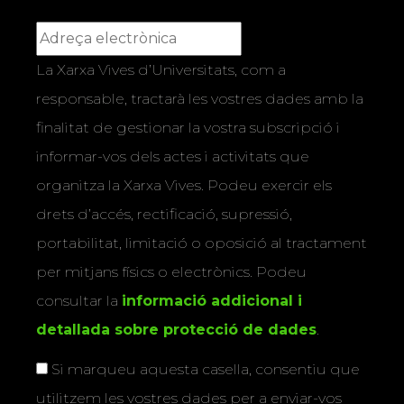
La Xarxa Vives d’Universitats, com a
responsable, tractarà les vostres dades amb la
finalitat de gestionar la vostra subscripció i
informar-vos dels actes i activitats que
organitza la Xarxa Vives. Podeu exercir els
drets d’accés, rectificació, supressió,
portabilitat, limitació o oposició al tractament
per mitjans físics o electrònics. Podeu
consultar la
informació addicional i
detallada sobre protecció de dades
.
Si marqueu aquesta casella, consentiu que
utilitzem les vostres dades per a enviar-vos