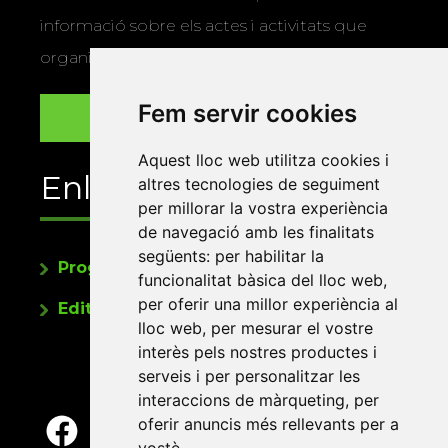
informació sobre els actes i activitats que
organitza la Xarxa Vives.
Fem servir cookies
Aquest lloc web utilitza cookies i
Enllaços
altres tecnologies de seguiment
per millorar la vostra experiència
de navegació amb les finalitats
següents:
per habilitar la
Programa de publicacions
funcionalitat bàsica del lloc web
,
per oferir una millor experiència al
Editorials universitàries a Twitter
lloc web
,
per mesurar el vostre
interès pels nostres productes i
serveis i per personalitzar les
interaccions de màrqueting
,
per
oferir anuncis més rellevants per a