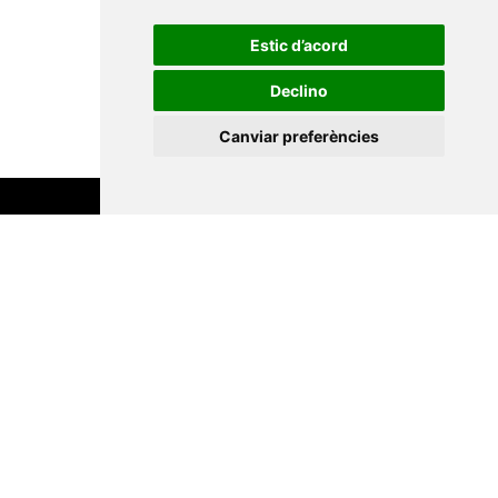
(Eumo Editorial SAU,
Estic d’acord
2025) · 184 pàg. · 18 €
Declino
Canviar preferències
Suscriu-te
La Xarxa Vives d’Universitats, com a
responsable, tractarà les vostres dades amb la
finalitat de gestionar la vostra subscripció i