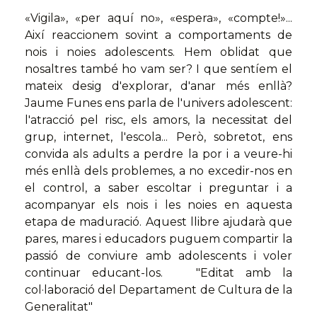
«Vigila», «per aquí no», «espera», «compte!»...
Així reaccionem sovint a comportaments de
nois i noies adolescents. Hem oblidat que
nosaltres també ho vam ser? I que sentíem el
mateix desig d'explorar, d'anar més enllà?
Jaume Funes ens parla de l'univers adolescent:
l'atracció pel risc, els amors, la necessitat del
grup, internet, l'escola... Però, sobretot, ens
convida als adults a perdre la por i a veure-hi
més enllà dels problemes, a no excedir-nos en
el control, a saber escoltar i preguntar i a
acompanyar els nois i les noies en aquesta
etapa de maduració. Aquest llibre ajudarà que
pares, mares i educadors puguem compartir la
passió de conviure amb adolescents i voler
continuar educant-los. "Editat amb la
col·laboració del Departament de Cultura de la
Generalitat"