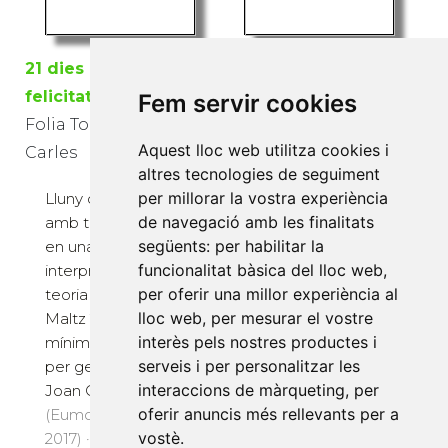
21 dies buscant la
Quan les cançons de
felicitat
casa no sonen a
Fem servir cookies
Folia Torres, Joan
l'escola
Aquest lloc web utilitza cookies i
Carles
Comas Sàbat, Marta;
altres tecnologies de seguiment
Espinosa Miró, Alfons
per millorar la vostra experiència
Lluny d'aquest títol
de navegació amb les finalitats
amb trampa, basat
Què passa quan les
següents:
per habilitar la
en una mala
cançons de casa no
funcionalitat bàsica del lloc web
,
interpretació de la
sonen a escola? Que
per oferir una millor experiència al
teoria de Maxwell
estàs en
lloc web
,
per mesurar el vostre
Maltz ?calen com a
desavantatge. I això
interès pels nostres productes i
mínim vint-i-un dies
ho saben els infants
serveis i per personalitzar les
per generar un hàbit?,
d'origen estranger,
interaccions de màrqueting
,
per
Joan Carles Folia r...
més del trenta per
oferir anuncis més rellevants per a
(Eumo Editorial SAU,
cent del nostre
vostè
.
2017) · 184 pàg. · 17 €
alumna...