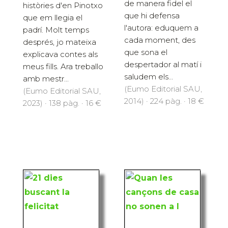
de manera fidel el
històries d'en Pinotxo
que hi defensa
que em llegia el
l'autora: eduquem a
padrí. Molt temps
cada moment, des
després, jo mateixa
que sona el
explicava contes als
despertador al matí i
meus fills. Ara treballo
saludem els...
amb mestr...
(Eumo Editorial SAU,
(Eumo Editorial SAU,
2014) · 224 pàg. · 18 €
2023) · 138 pàg. · 16 €