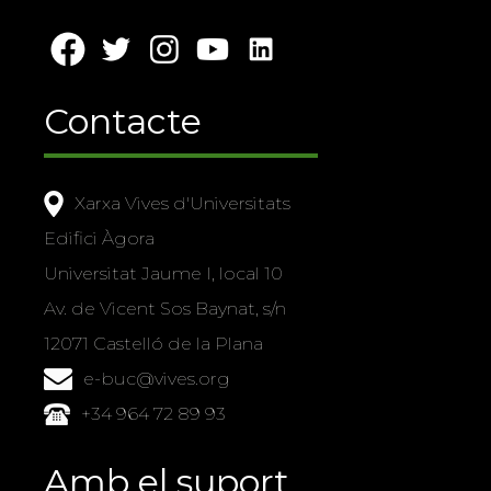
Contacte
Xarxa Vives d'Universitats
Edifici Àgora
Universitat Jaume I, local 10
Av. de Vicent Sos Baynat, s/n
12071 Castelló de la Plana
e-buc@vives.org
+34 964 72 89 93
Amb el suport