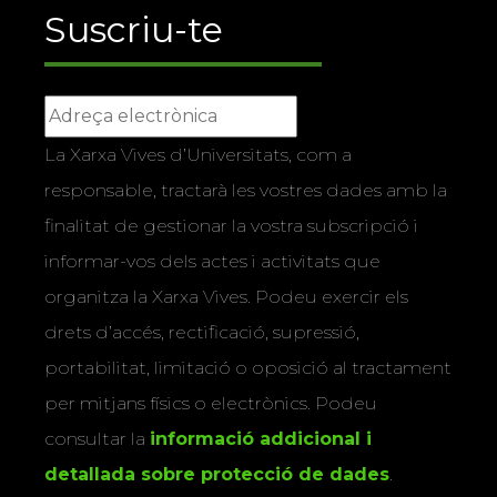
Suscriu-te
La Xarxa Vives d’Universitats, com a
responsable, tractarà les vostres dades amb la
finalitat de gestionar la vostra subscripció i
informar-vos dels actes i activitats que
organitza la Xarxa Vives. Podeu exercir els
drets d’accés, rectificació, supressió,
portabilitat, limitació o oposició al tractament
per mitjans físics o electrònics. Podeu
consultar la
informació addicional i
detallada sobre protecció de dades
.