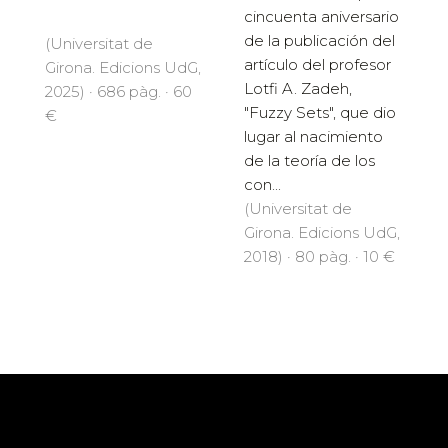
cincuenta aniversario
de la publicación del
(Universitat de
artículo del profesor
Girona. Edicions UdG,
Lotfi A. Zadeh,
2025) · 686 pàg. · 60
"Fuzzy Sets", que dio
€
lugar al nacimiento
de la teoría de los
con...
(Universitat de
Girona. Edicions UdG,
2018) · 80 pàg. · 10 €