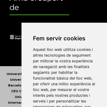
de
Fem servir cookies
Aquest lloc web utilitza cookies i
altres tecnologies de seguiment
per millorar la vostra experiència
de navegació amb les finalitats
següents:
per habilitar la
Universitat Abat Oliba CEU
•
Universitat d'Alacant
•
funcionalitat bàsica del lloc web
,
Universitat d'Andorra
•
Universitat Autònoma de
per oferir una millor experiència al
Barcelona
•
Universitat de Barcelona
•
Universitat
lloc web
,
per mesurar el vostre
CEU Cardenal Herrera
•
Universitat de Girona
•
interès pels nostres productes i
Universitat de les Illes Balears
•
Universitat
serveis i per personalitzar les
Internacional de Catalunya
•
Universitat Jaume I
•
interaccions de màrqueting
,
per