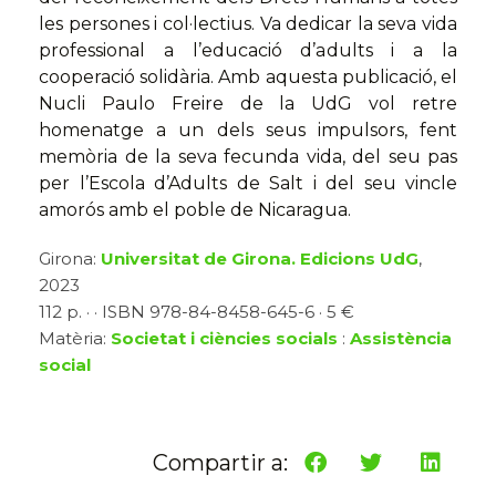
les persones i col·lectius. Va dedicar la seva vida
professional a l’educació d’adults i a la
cooperació solidària. Amb aquesta publicació, el
Nucli Paulo Freire de la UdG vol retre
homenatge a un dels seus impulsors, fent
memòria de la seva fecunda vida, del seu pas
per l’Escola d’Adults de Salt i del seu vincle
amorós amb el poble de Nicaragua.
Girona:
Universitat de Girona. Edicions UdG
,
2023
112 p. · · ISBN 978-84-8458-645-6 · 5 €
Matèria:
Societat i ciències socials
:
Assistència
social
Compartir a: