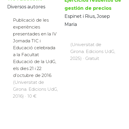
Ejercicios resueltos de
Diversos autores
gestión de precios
Espinet i Rius, Josep
Publicació de les
Maria
experiències
presentades en la IV
Jornada TIC i
(Universitat de
Educació celebrada
Girona. Edicions UdG,
a la Facultat
2025) · Gratuït
Educació de la UdG,
els dies 21 i 22
d’octubre de 2016.
(Universitat de
Girona. Edicions UdG,
2016) · 10 €