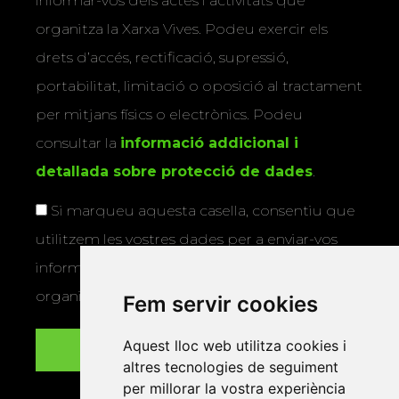
informar-vos dels actes i activitats que
organitza la Xarxa Vives. Podeu exercir els
drets d’accés, rectificació, supressió,
portabilitat, limitació o oposició al tractament
per mitjans físics o electrònics. Podeu
consultar la
informació addicional i
detallada sobre protecció de dades
.
Si marqueu aquesta casella, consentiu que
utilitzem les vostres dades per a enviar-vos
informació sobre els actes i activitats que
organitza la Xarxa Vives.
Fem servir cookies
Aquest lloc web utilitza cookies i
altres tecnologies de seguiment
per millorar la vostra experiència