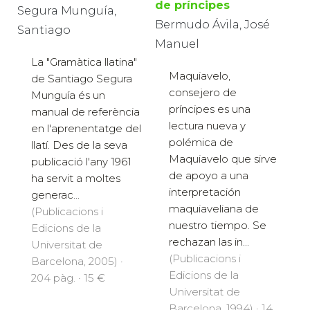
de príncipes
Segura Munguía,
Bermudo Ávila, José
Santiago
Manuel
La "Gramàtica llatina"
Maquiavelo,
de Santiago Segura
consejero de
Munguía és un
príncipes es una
manual de referència
lectura nueva y
en l'aprenentatge del
polémica de
llatí. Des de la seva
Maquiavelo que sirve
publicació l'any 1961
de apoyo a una
ha servit a moltes
interpretación
generac...
maquiaveliana de
(Publicacions i
nuestro tiempo. Se
Edicions de la
rechazan las in...
Universitat de
(Publicacions i
Barcelona, 2005) ·
Edicions de la
204 pàg. · 15 €
Universitat de
Barcelona, 1994) · 14