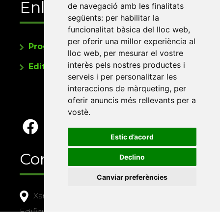
Enllaços
de navegació amb les finalitats
següents:
per habilitar la
funcionalitat bàsica del lloc web
,
per oferir una millor experiència al
Programa de publicacions
lloc web
,
per mesurar el vostre
interès pels nostres productes i
Editorials universitàries a Twitter
serveis i per personalitzar les
interaccions de màrqueting
,
per
oferir anuncis més rellevants per a
vostè
.
Estic d’acord
Contacte
Declino
Canviar preferències
Xarxa Vives d'Universitats
Edifici Àgora