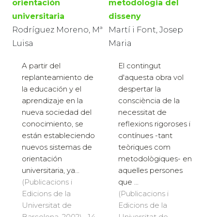
orientación
metodologia del
universitaria
disseny
Rodríguez Moreno, Mª
Martí i Font, Josep
Luisa
Maria
A partir del
El contingut
replanteamiento de
d'aquesta obra vol
la educación y el
despertar la
aprendizaje en la
consciència de la
nueva sociedad del
necessitat de
conocimiento, se
reflexions rigoroses i
están estableciendo
contínues -tant
nuevos sistemas de
teòriques com
orientación
metodològiques- en
universitaria, ya...
aquelles persones
(Publicacions i
que ...
Edicions de la
(Publicacions i
Universitat de
Edicions de la
Barcelona, 2002) · 14
Universitat de