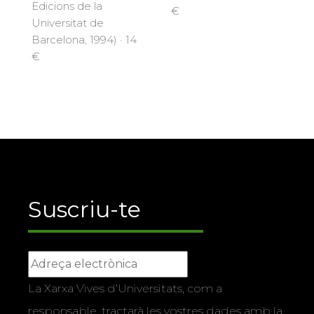
Edicions de la
€
Universitat de
Barcelona, 1994) · 14
€
Suscriu-te
La Xarxa Vives d’Universitats, com a
responsable, tractarà les vostres dades amb la