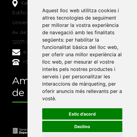
Xarxa Vives d'Universitats
Aquest lloc web utilitza cookies i
Edifici Àgora
altres tecnologies de seguiment
Universitat Jaume I, local 10
per millorar la vostra experiència
Av. de Vicent Sos Baynat, s/n
de navegació amb les finalitats
següents:
per habilitar la
12071 Castelló de la Plana
funcionalitat bàsica del lloc web
,
e-buc@vives.org
per oferir una millor experiència al
+34 964 72 89 93
lloc web
,
per mesurar el vostre
interès pels nostres productes i
serveis i per personalitzar les
Amb el suport
interaccions de màrqueting
,
per
de
oferir anuncis més rellevants per a
vostè
.
Estic d’acord
Declino