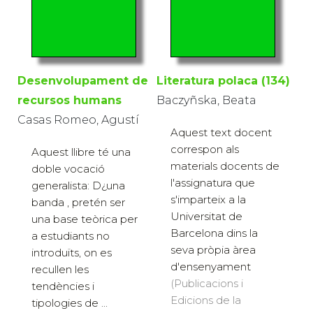
Desenvolupament de
Literatura polaca (134)
recursos humans
Baczyñska, Beata
Casas Romeo, Agustí
Aquest text docent
correspon als
Aquest llibre té una
materials docents de
doble vocació
l'assignatura que
generalista: D¿una
s'imparteix a la
banda , pretén ser
Universitat de
una base teòrica per
Barcelona dins la
a estudiants no
seva pròpia àrea
introduïts, on es
d'ensenyament
recullen les
(Publicacions i
tendències i
Edicions de la
tipologies de ...