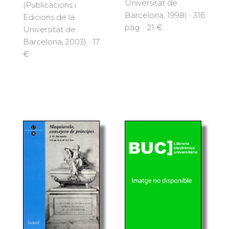
Universitat de
(Publicacions i
Barcelona, 1998) · 316
Edicions de la
pàg. · 21 €
Universitat de
Barcelona, 2003) · 17
€