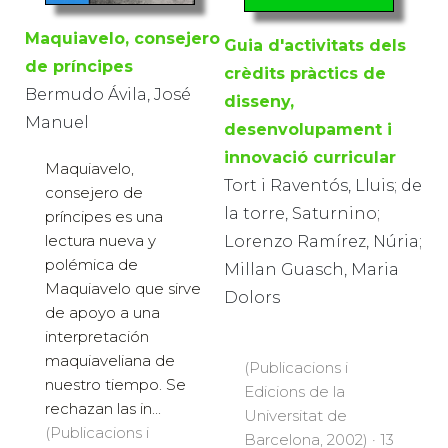
Maquiavelo, consejero
Guia d'activitats dels
de príncipes
crèdits pràctics de
Bermudo Ávila, José
disseny,
Manuel
desenvolupament i
innovació curricular
Maquiavelo,
Tort i Raventós, Lluis; de
consejero de
la torre, Saturnino;
príncipes es una
lectura nueva y
Lorenzo Ramírez, Núria;
polémica de
Millan Guasch, Maria
Maquiavelo que sirve
Dolors
de apoyo a una
interpretación
maquiaveliana de
(Publicacions i
nuestro tiempo. Se
Edicions de la
rechazan las in...
Universitat de
(Publicacions i
Barcelona, 2002) · 13