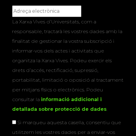
La Xarxa Vives d’Universitats, com a
responsable, tractarà les vostres dades amb la
finalitat de gestionar la vostra subscripció i
informar-vos dels actes i activitats que
organitza la Xarxa Vives. Podeu exercir els
drets d’accés, rectificació, supressió,
portabilitat, limitació o oposició al tractament
per mitjans físics o electrònics. Podeu
consultar la
informació addicional i
detallada sobre protecció de dades
.
Si marqueu aquesta casella, consentiu que
utilitzem les vostres dades per a enviar-vos