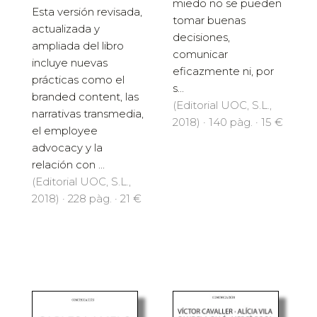
miedo no se pueden
Esta versión revisada,
tomar buenas
actualizada y
decisiones,
ampliada del libro
comunicar
incluye nuevas
eficazmente ni, por
prácticas como el
s...
branded content, las
(Editorial UOC, S.L.,
narrativas transmedia,
2018) · 140 pàg. · 15 €
el employee
advocacy y la
relación con ...
(Editorial UOC, S.L.,
2018) · 228 pàg. · 21 €