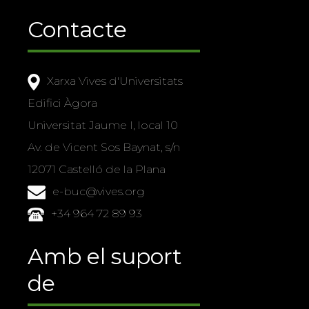
Contacte
Xarxa Vives d'Universitats
Edifici Àgora
Universitat Jaume I, local 10
Av. de Vicent Sos Baynat, s/n
12071 Castelló de la Plana
e-buc@vives.org
+34 964 72 89 93
Amb el suport
de