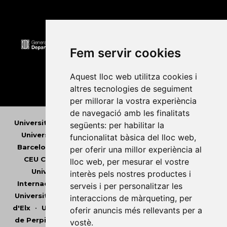
Fem servir cookies
Aquest lloc web utilitza cookies i
altres tecnologies de seguiment
per millorar la vostra experiència
de navegació amb les finalitats
Universitat Abat Oliba CEU
•
Universitat d'Alacant
•
següents:
per habilitar la
Universitat d'Andorra
•
Universitat Autònoma de
funcionalitat bàsica del lloc web
,
Barcelona
•
Universitat de Barcelona
•
Universitat
per oferir una millor experiència al
CEU Cardenal Herrera
•
Universitat de Girona
•
lloc web
,
per mesurar el vostre
Universitat de les Illes Balears
•
Universitat
interès pels nostres productes i
Internacional de Catalunya
•
Universitat Jaume I
•
serveis i per personalitzar les
Universitat de Lleida
•
Universitat Miguel Hernández
interaccions de màrqueting
,
per
d'Elx
•
Universitat Oberta de Catalunya
•
Universitat
oferir anuncis més rellevants per a
de Perpinyà Via Domitia
•
Universitat Politècnica de
vostè
.