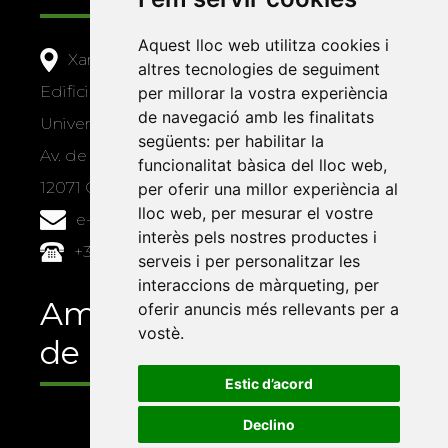
Aquest lloc web utilitza cookies i
Xarxa Vives d'Universitats
altres tecnologies de seguiment
Edifici Àgora
per millorar la vostra experiència
de navegació amb les finalitats
Universitat Jaume I, local 10
següents:
per habilitar la
Av. de Vicent Sos Baynat, s/n
funcionalitat bàsica del lloc web
,
12071 Castelló de la Plana
per oferir una millor experiència al
lloc web
,
per mesurar el vostre
e-buc@vives.org
interès pels nostres productes i
+34 964 72 89 93
serveis i per personalitzar les
interaccions de màrqueting
,
per
Amb el suport
oferir anuncis més rellevants per a
vostè
.
de
Estic d’acord
Declino