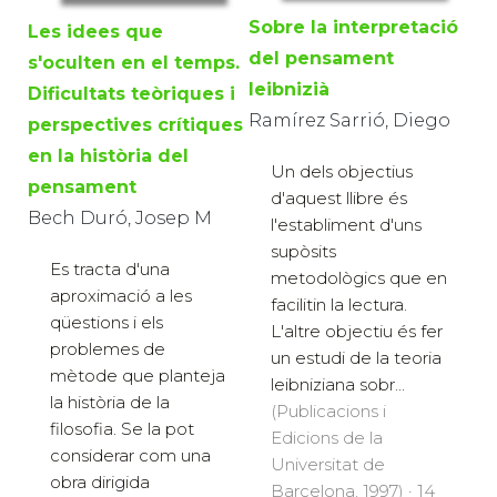
Sobre la interpretació
Les idees que
del pensament
s'oculten en el temps.
leibnizià
Dificultats teòriques i
Ramírez Sarrió, Diego
perspectives crítiques
en la història del
Un dels objectius
pensament
d'aquest llibre és
Bech Duró, Josep M
l'establiment d'uns
supòsits
Es tracta d'una
metodològics que en
aproximació a les
facilitin la lectura.
qüestions i els
L'altre objectiu és fer
problemes de
un estudi de la teoria
mètode que planteja
leibniziana sobr...
la història de la
(Publicacions i
filosofia. Se la pot
Edicions de la
considerar com una
Universitat de
obra dirigida
Barcelona, 1997) · 14