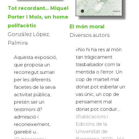
Tot recordant... Miquel
Porter i Moix, un home
polifacètic
El món moral
González López,
Diversos autors
Palmira
«No hi ha res al món
tan tràgicament
Aquesta exposició,
trasbalsador com la
que proposa un
mentida o l'error. Un
recorregut sumari
cop de martell mal
per les diferents
donat pot esberlar un
facetes de la seva
vas únic, un cop de
activitat pública,
pensament mal
pretén ser un
donat pot conduir...
testimoni d?
(Publicacions i
admiració i
Edicions de la
reconeixement,
Universitat de
gairebé u...
Barcelona, 2021) · 144