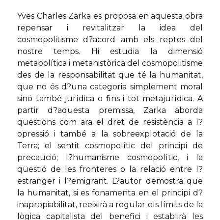
Yves Charles Zarka es proposa en aquesta obra
repensar i revitalitzar la idea del
cosmopolitisme d?acord amb els rep­tes del
nostre temps. Hi estudia la dimensió
metapolítica i metahistòrica del cosmopolitisme
des de la responsabilitat que té la humanitat,
que no és d?una categoria simplement moral
sinó també jurídica o fins i tot metajurídica. A
par­tir d?aquesta premissa, Zarka aborda
qüestions com ara el dret de resistència a l?
opressió i també a la sobreexplotació de la
Terra; el sentit cosmopolític del principi de
precaució; l?humanisme cosmopolític, i la
qüestió de les fronteres o la relació entre l?
estranger i l?emigrant. L?autor demostra que
la humanitat, si es fonamenta en el principi d?
inapropiabilitat, reeixirà a regular els límits de la
lògica capitalista del bene­fici i establirà les