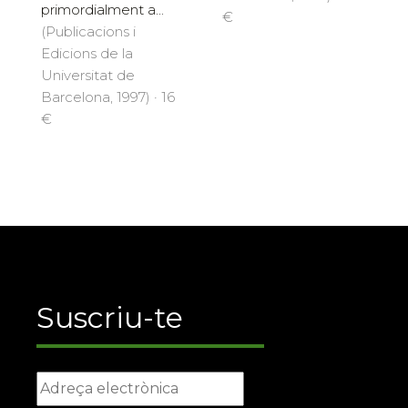
primordialment a...
€
(Publicacions i
Edicions de la
Universitat de
Barcelona, 1997) · 16
€
Suscriu-te